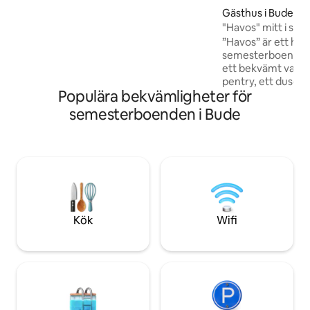
promenad. Rymliga rum i öppen
Gästhus i Bude-St
planlösning kompletteras med fönster
"Havos" mitt i stan
från golv till tak som tillåter gott om
”Havos” är ett härli
naturligt ljus att översvämma i. Under
semesterboende 
tiden skapar glada färger och moderna
ett bekvämt vardag
föremål från mitten av århundradet ett
pentry, ett dusch
system som är upplyftande men ändå
Populära bekvämligheter för
garderob/ett omk
avkopplande.
Utomhus finns det 
semesterboenden i Bude
surfbrädor och en 
en riktig solfälla 
pentryt finns ett 
en 2-plattsspis, e
kombinerad mikro
sovrummet finns 
separat omklädni
inredda och med a
Kök
Wifi
trevlig Cornish-re