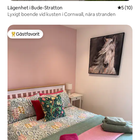
Lägenhet i Bude-Stratton
5 av 5 i g
5 (10)
Lyxigt boende vid kusten i Cornwall, nära stranden
Gästfavorit
Populär gästfavorit