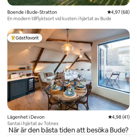
Boende i Bude-Stratton
4,97 av 5 i g
4,97 (68)
En modern tillflyktsort vid kusten i hjärtat av Bude
Gästfavorit
Populär gästfavorit
Lägenhet i Devon
4,98 av 5 i g
4,98 (41)
Santai i hjärtat av Totnes
När är den bästa tiden att besöka Bude?