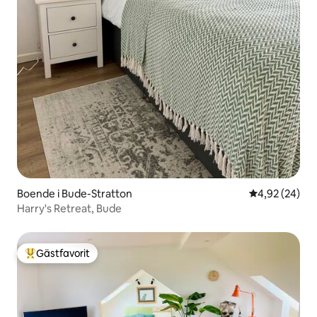
Boende i Bude-Stratton
4,92 av 5 i g
4,92 (24)
Harry's Retreat, Bude
Gästfavorit
Populär gästfavorit