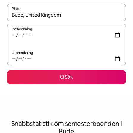
Plats
När resultaten är tillgängliga kan du navigera med upp- och ned
Incheckning
Utcheckning
Sök
Snabbstatistik om semesterboenden i
Bude