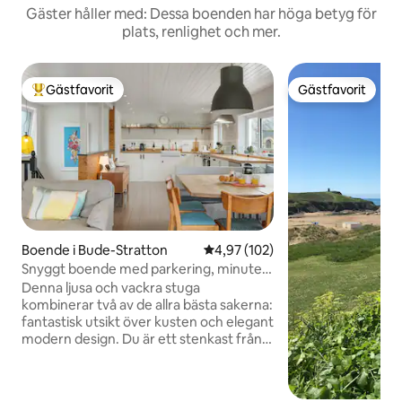
Gäster håller med: Dessa boenden har höga betyg för
plats, renlighet och mer.
Gästfavorit
Gästfavorit
Populär gästfavorit
Gästfavorit
Boende i Bude-Stratton
4,97 av 5 i genomsnittligt bet
4,97 (102)
Snyggt boende med parkering, minuter
från stranden
Denna ljusa och vackra stuga
kombinerar två av de allra bästa sakerna:
fantastisk utsikt över kusten och elegant
modern design. Du är ett stenkast från
Summerleaze Beach, vilket innebär att
du kan vara tillbaka från en dag i havet
och i duschen inom en snabb 5 minuters