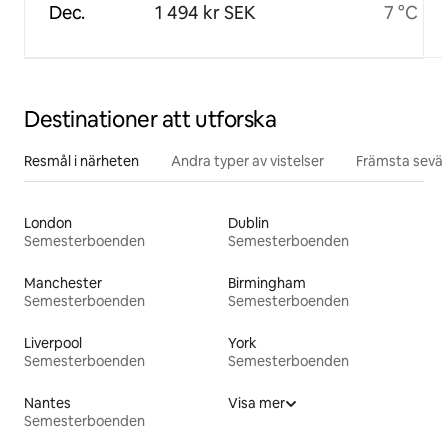
Dec.
1 494 kr SEK
7 °C
Destinationer att utforska
Resmål i närheten
Andra typer av vistelser
Främsta sevär
London
Dublin
Semesterboenden
Semesterboenden
Manchester
Birmingham
Semesterboenden
Semesterboenden
Liverpool
York
Semesterboenden
Semesterboenden
Nantes
Visa mer
Semesterboenden