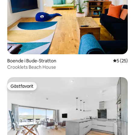
Boende i Bude-Stratton
5 av 5 i g
5 (25)
Crooklets Beach House
Gästfavorit
Gästfavorit