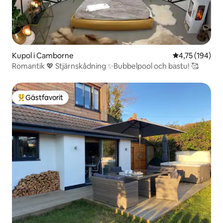
Kupol i Camborne
4,75 av 5 i ge
4,75 (194)
Romantik 💖 Stjärnskådning ✨Bubbelpool och bastu! 🥰
Gästfavorit
Populär gästfavorit