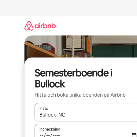
Hoppa
till
innehåll
Semesterboende i
Bullock
Hitta och boka unika boenden på Airbnb
Plats
När resultaten är tillgängliga kan du navigera me
Incheckning