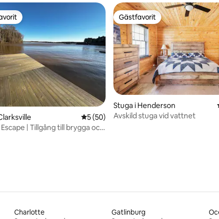
avorit
Gästfavorit
gästfavorit
Gästfavorit
Stuga i Henderson
Avskild stuga vid vattnet
tligt betyg, 14 omdömen
larksville
5 av 5 i genomsnittligt betyg, 50 omdöm
5 (50)
Escape | Tillgång till brygga och
Charlotte
Gatlinburg
Oc