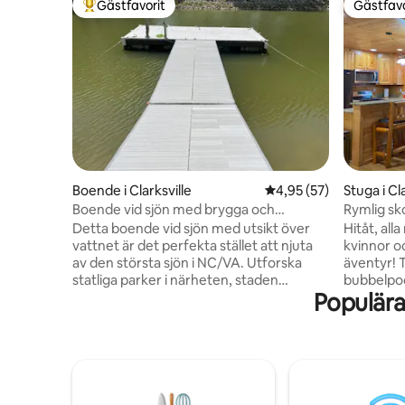
Gästfavorit
Gästfavo
Populär gästfavorit
Gästfavo
Boende i Clarksville
4,95 av 5 i genomsnit
4,95 (57)
Stuga i Cl
Boende vid sjön med brygga och
Rymlig sk
båtramp
Detta boende vid sjön med utsikt över
Hitåt, al
vattnet är det perfekta stället att njuta
kvinnor oc
av den största sjön i NC/VA. Utforska
äventyr! T
statliga parker i närheten, staden
bubbelpoo
Populära
Clarksville, lokala bryggerier och
Bluestone
restauranger. Det lugna grannskapet har
en golfva
ett bekvämt läge bara 15 minuter från
brygga el
Clarksville, VA och Henderson, NC, och
ner. Nära 
erbjuder det perfekta stället att koppla
Njut av e
av. Njut av utsikt över den öppna sjön
bekvämlig
med tillgång till en privat brygga och
och smart