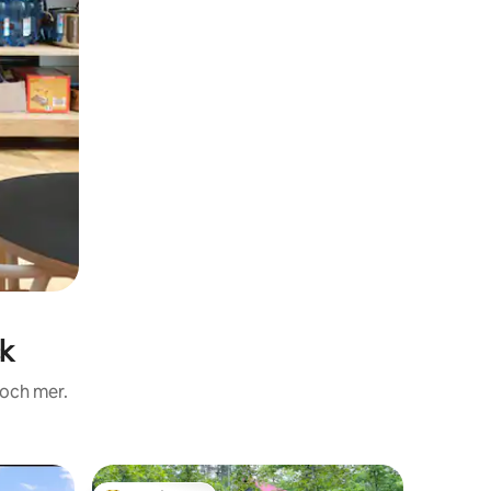
ck
 och mer.
Stuga i 