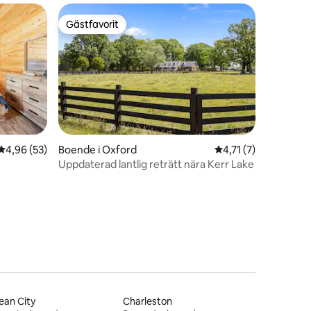
Gästfavorit
Gästfavorit
4,96 av 5 i genomsnittligt betyg, 53 omdömen
4,96 (53)
Boende i Oxford
4,71 av 5 i genomsn
4,71 (7)
Uppdaterad lantlig reträtt nära Kerr Lake
en
ean City
Charleston