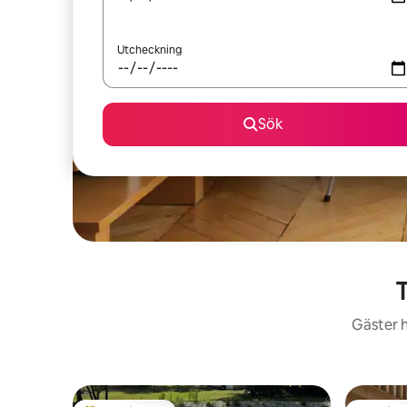
Utcheckning
Sök
T
Gäster h