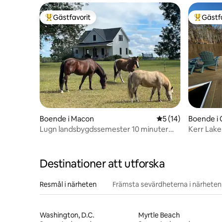
Gästfavorit
Gästf
Populär gästfavorit
Populär 
Boende i Macon
5 av 5 i genomsnit
5 (14)
Boende i C
Lugn landsbygdssemester 10 minuter
Kerr Lake 
från Lake Gaston
strand
Destinationer att utforska
Resmål i närheten
Främsta sevärdheterna i närheten
Washington, D.C.
Myrtle Beach