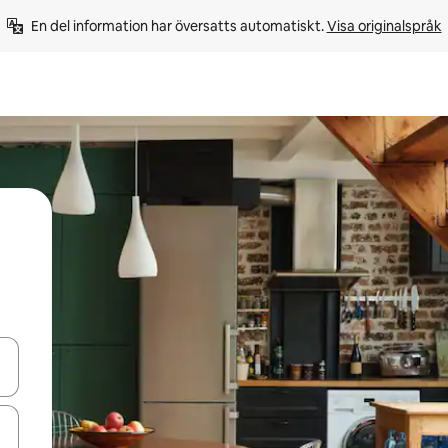
En del information har översatts automatiskt. 
Visa originalspråk
d upp- och nedåtpilarna eller utforska genom att trycka eller svepa.