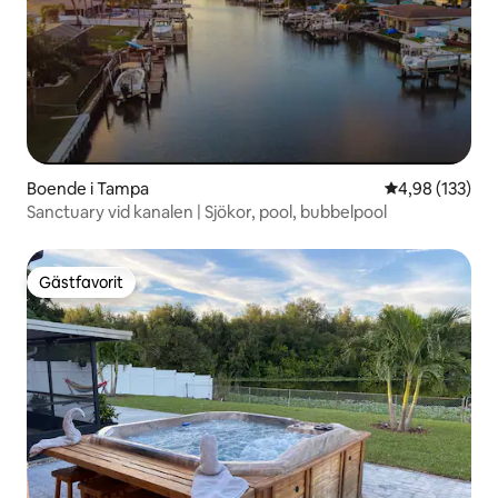
Boende i Tampa
4,98 av 5 i ge
4,98 (133)
Sanctuary vid kanalen | Sjökor, pool, bubbelpool
Gästfavorit
Gästfavorit