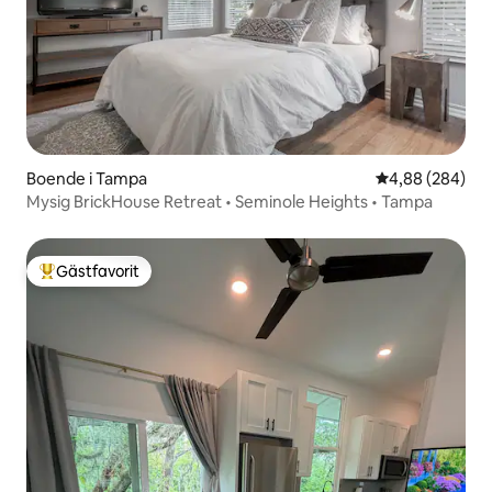
Boende i Tampa
4,88 av 5 i ge
4,88 (284)
Mysig BrickHouse Retreat • Seminole Heights • Tampa
Gästfavorit
Populär gästfavorit