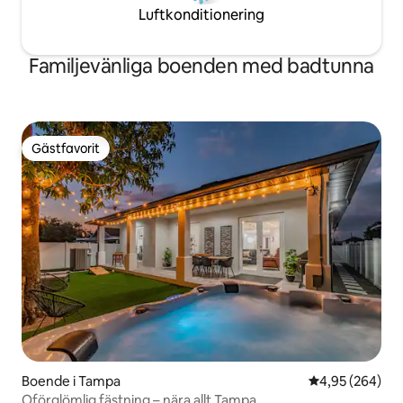
Luftkonditionering
Familjevänliga boenden med badtunna
Gästfavorit
Gästfavorit
Boende i Tampa
4,95 av 5 i ge
4,95 (264)
Oförglömlig fästning – nära allt Tampa