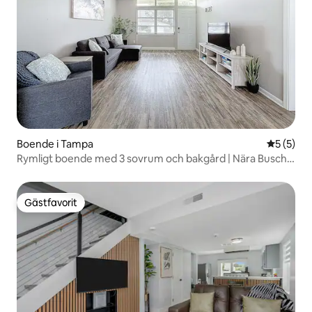
Boende i Tampa
5 av 5 i 
5 (5)
Rymligt boende med 3 sovrum och bakgård | Nära Busch
Gardens
Gästfavorit
Gästfavorit