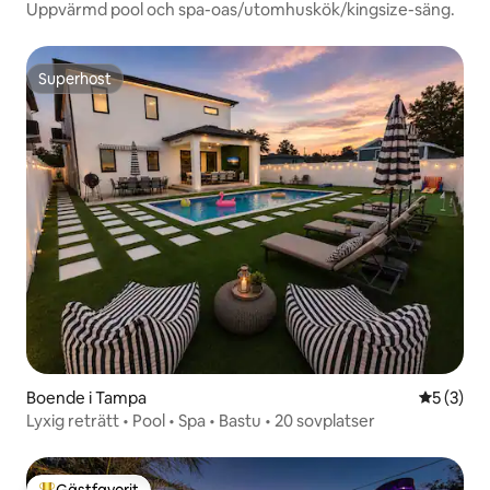
Uppvärmd pool och spa-oas/utomhuskök/kingsize-säng.
Superhost
Superhost
Boende i Tampa
5 av 5 i 
5 (3)
Lyxig reträtt • Pool • Spa • Bastu • 20 sovplatser
Gästfavorit