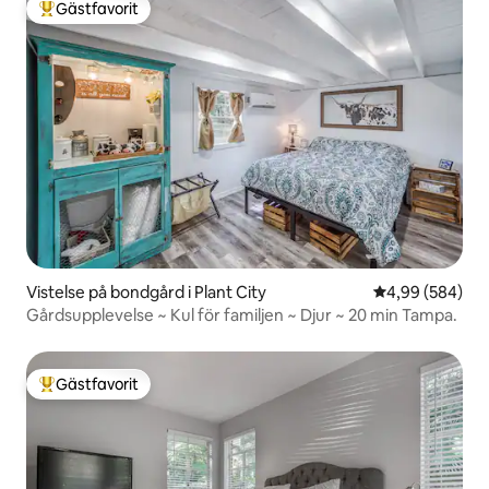
Gästfavorit
Populär gästfavorit
Vistelse på bondgård i Plant City
4,99 av 5 i ge
4,99 (584)
Gårdsupplevelse ~ Kul för familjen ~ Djur ~ 20 min Tampa.
Gästfavorit
Populär gästfavorit