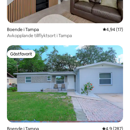
Boende i Tampa
4,94 av 5 i g
4,94 (17)
Avkopplande tillflyktsort i Tampa
Gästfavorit
Gästfavorit
Boende i Tampa
4,9 av 5 i ge
4,9 (287)