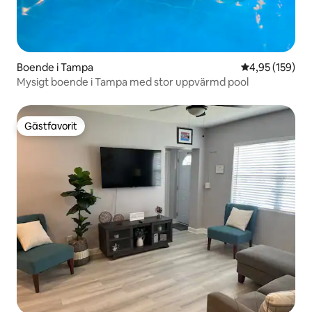
Boende i Tampa
4,95 av 5 i ge
4,95 (159)
Mysigt boende i Tampa med stor uppvärmd pool
Gästfavorit
Gästfavorit