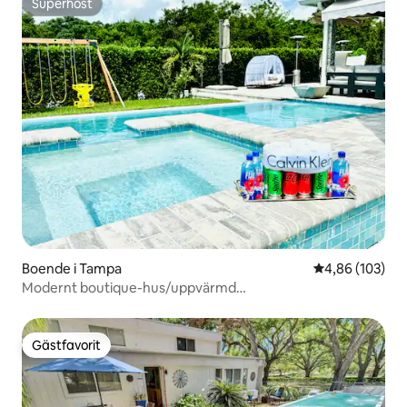
Superhost
Superhost
Boende i Tampa
4,86 av 5 i ge
4,86 (103)
Modernt boutique-hus/uppvärmd
pool/Clearwater/Tampa
Gästfavorit
Gästfavorit