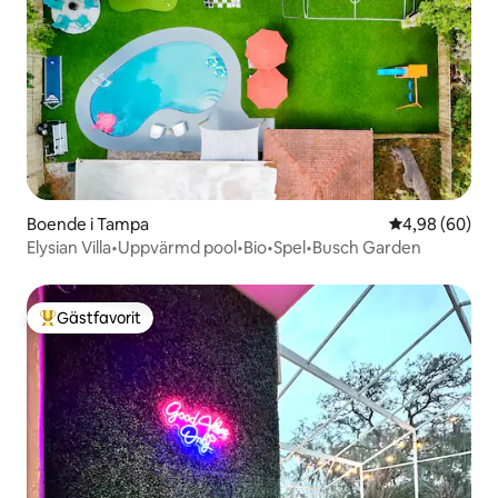
Boende i Tampa
4,98 av 5 i g
4,98 (60)
Elysian Villa•Uppvärmd pool•Bio•Spel•Busch Garden
Gästfavorit
Populär gästfavorit