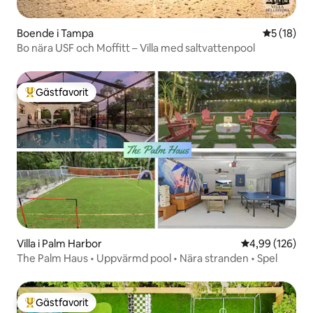
Boende i Tampa
5 av 5 i g
5 (18)
Bo nära USF och Moffitt – Villa med saltvattenpool
Gästfavorit
Populär gästfavorit
Villa i Palm Harbor
4,99 av 5 i ge
4,99 (126)
The Palm Haus • Uppvärmd pool • Nära stranden • Spel
Gästfavorit
Populär gästfavorit