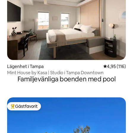
Lägenhet i Tampa
4,95 av 5 i ge
4,95 (116)
Mint House by Kasa | Studio i Tampa Downtown
Familjevänliga boenden med pool
Gästfavorit
Populär gästfavorit