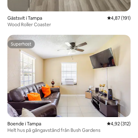
Gästsvit i Tampa
4,87 av 5 i ge
4,87 (191)
Wood Roller Coaster
Superhost
Superhost
Boende i Tampa
4,92 av 5 i ge
4,92 (312)
Helt hus på gångavstånd från Bush Gardens