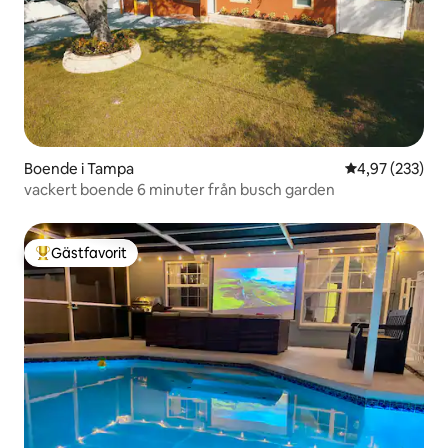
Boende i Tampa
4,97 av 5 i ge
4,97 (233)
vackert boende 6 minuter från busch garden
Gästfavorit
Populär gästfavorit