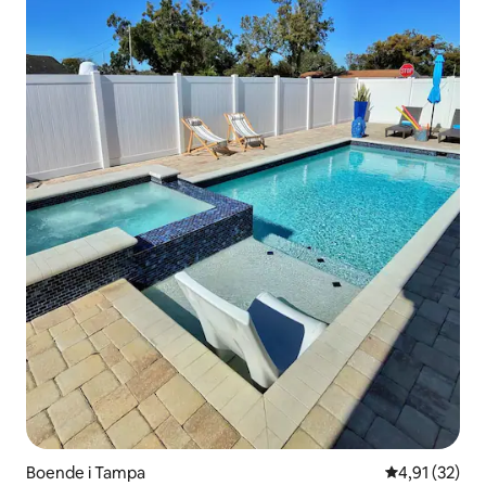
Boende i Tampa
4,91 av 5 i g
4,91 (32)