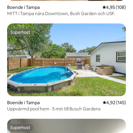
Boende i Tampa
4,95 av 5 i ge
4,95 (108)
MITT i Tampa nära Downtown, Bush Garden och USF.
Superhost
Superhost
Boende i Tampa
4,92 av 5 i ge
4,92 (145)
Uppvärmd pool hem · 5 min till Busch Gardens
Superhost
Superhost