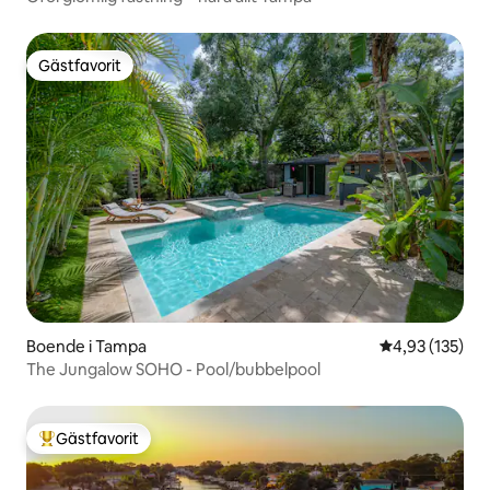
Gästfavorit
Gästfavorit
Boende i Tampa
4,93 av 5 i ge
4,93 (135)
The Jungalow SOHO - Pool/bubbelpool
Gästfavorit
Populär gästfavorit