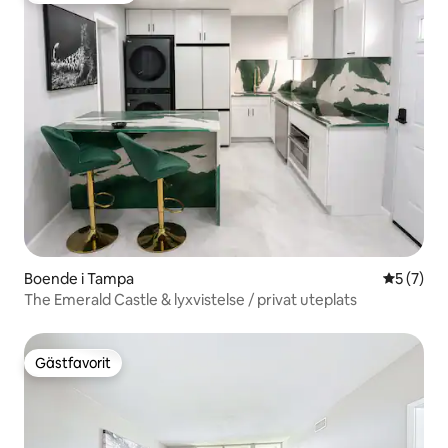
Boende i Tampa
5 av 5 i 
5 (7)
The Emerald Castle & lyxvistelse / privat uteplats
Gästfavorit
Gästfavorit