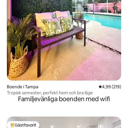
Boende i Tampa
4,99 av 5 i ge
4,99 (219)
Tropisk semester, perfekt hem och bra läge
Familjevänliga boenden med wifi
Gästfavorit
Populär gästfavorit