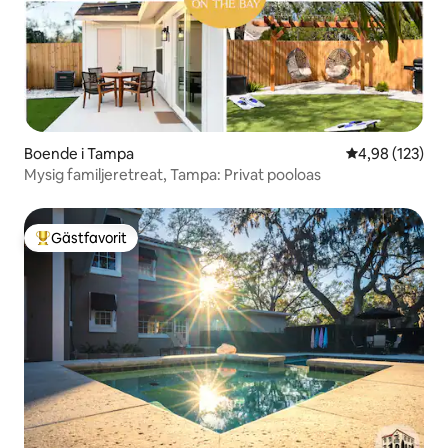
Boende i Tampa
4,98 av 5 i ge
4,98 (123)
Mysig familjeretreat, Tampa: Privat pooloas
Gästfavorit
Populär gästfavorit