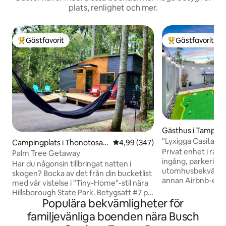
plats, renlighet och mer.
Gästfavorit
Gästfavorit
Populär gästfavorit
Populär gästfavor
Gästhus i Tampa
"Lyxigga Casita/J
Campingplats i Thonotosas
4,99 av 5 i genomsnittligt bety
4,99 (347)
Gardens/USF/Kas
Privat enhet i rad
sa
Palm Tree Getaway
ingång, parkering,
Har du någonsin tillbringat natten i
utomhusbekvämligh
skogen? Bocka av det från din bucketlist
annan Airbnb-enh
med vår vistelse i "Tiny-Home"-stil nära
med egen ingång och u
Hillsborough State Park. Betygsatt #7 på
denna moderna til
Populära bekvämligheter för
PureWow som en av de 20 bästa Airbnb-
jacuzzi, pergola o
stugorna. Detta moderna, lyxiga minihus
familjevänliga boenden nära Busch
minuter från Busc
har genomtänkt utformats för att fånga