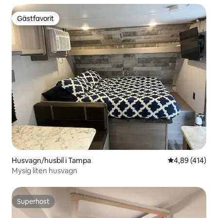
Gästfavorit
Gästfavorit
Husvagn/husbil i Tampa
4,89 av 5 i ge
4,89 (414)
Mysig liten husvagn
Superhost
Superhost