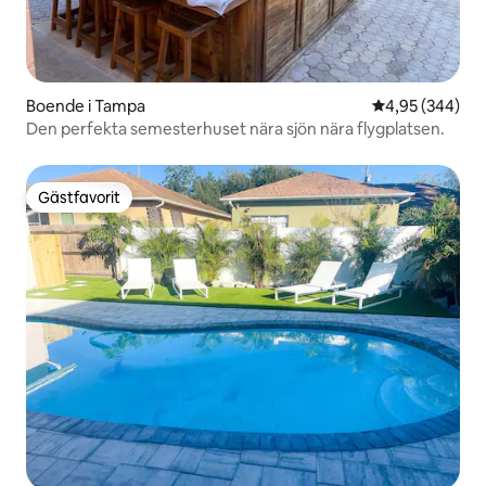
Boende i Tampa
4,95 av 5 i ge
4,95 (344)
Den perfekta semesterhuset nära sjön nära flygplatsen.
Gästfavorit
Gästfavorit