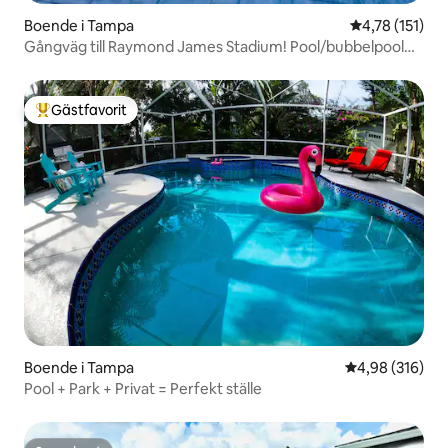
Boende i Tampa
4,78 av 5 i g
4,78 (151)
Gångväg till Raymond James Stadium! Pool/bubbelpool
hem!
Gästfavorit
Populär gästfavorit
Boende i Tampa
4,98 av 5 i ge
4,98 (316)
Pool + Park + Privat = Perfekt ställe