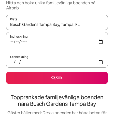
Hitta och boka unika familjevänliga boenden på
Airbnb
Plats
När resultaten är tillgängliga kan du navigera med upp- och ned
Incheckning
Utcheckning
Sök
Topprankade familjevänliga boenden
nära Busch Gardens Tampa Bay
Gäster håller med: Dessa boenden har höga betyg för