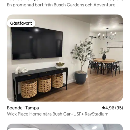
En promenad bort från Busch Gardens och Adventure
Island
Gästfavorit
Gästfavorit
Boende i Tampa
4,96 av 5 i g
4,96 (95)
Wick Place Home nära Bush Gar+USF+ RayStadium