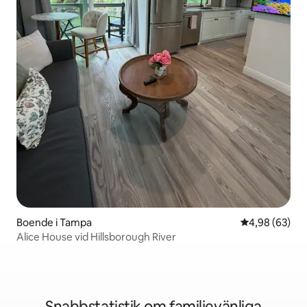
Boende i Tampa
4,98 av 5 i g
4,98 (63)
Alice House vid Hillsborough River
Snabbstatistik om familjevänliga