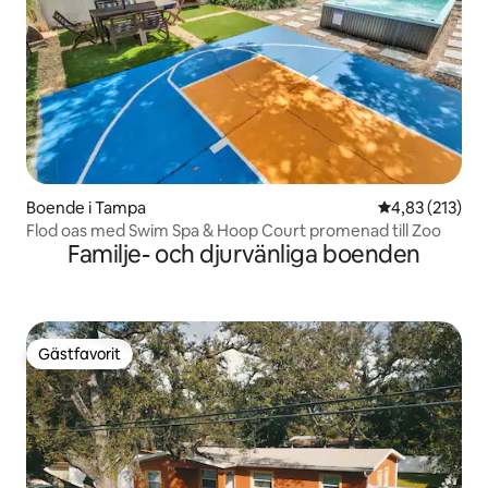
Boende i Tampa
4,83 av 5 i ge
4,83 (213)
Flod oas med Swim Spa & Hoop Court promenad till Zoo
Familje- och djurvänliga boenden
Gästfavorit
Gästfavorit