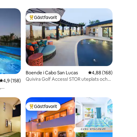
Gästfavorit
Populär gästfavorit
en
Boende i Cabo San Lucas
4,88 av 5 i genomsnitt
4,88 (168)
Quivira Golf Access! STOR uteplats och
4,9 av 5 i genomsnittligt betyg, 158 omdömen
4,9 (158)
privat pool
,
Gästfavorit
Populär gästfavorit