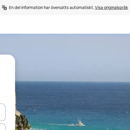
En del information har översatts automatiskt. 
Visa originalspråk
d upp- och nedåtpilarna eller utforska genom att trycka eller svepa.