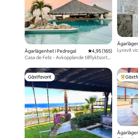
Ägarlägen
Lyxsvit v
Ägarlägenhet i Pedregal
4,95 av 5 i genomsnitt
4,95 (165)
balkong -
Casa de Feliz - Avkopplande tillflyktsort
på Terrasol
Gästfavorit
Gästf
Gästfavorit
Populär 
Ägarlägen