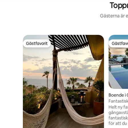
Toppr
Gästerna är e
Gästfavorit
Gästfavo
Gästfavorit
Gästfavo
Boende i 
Fantastisk
privat str
Helt ny f
gångavstå
fantastis
för att d