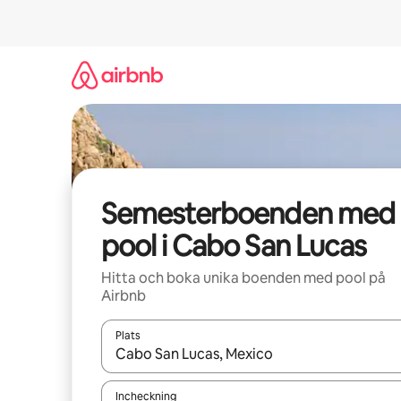
Hoppa
till
innehåll
Semesterboenden med
pool i Cabo San Lucas
Hitta och boka unika boenden med pool på
Airbnb
Plats
När resultaten är tillgängliga kan du navigera me
Incheckning