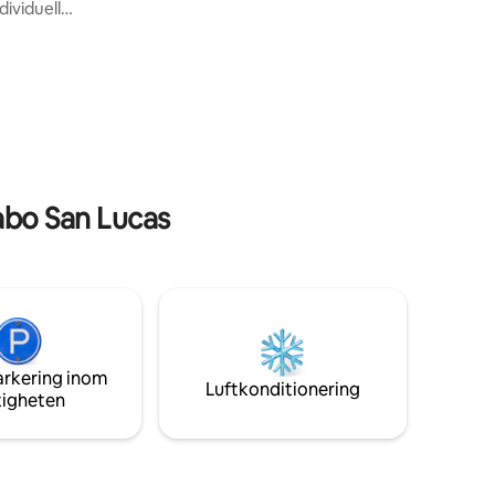
unikt ställe i hjärtat av staden och
ividuell
erbjuder en perfekt blandning av
roll,
komfort, stil och bekvämlighet. Du
kommer att fängslas av
turligt
panoramautsikten över bågen och det
queen-
azurblå vattnet i Stilla havet från det
rymliga vardagsrummet. Lägenheten
askin och
har en smakfull och modern inredning,
med eleganta möbler som ger en
kt.
elegant atmosfär i varje hörn.
 några
abo San Lucas
arkering inom
Luftkonditionering
tigheten