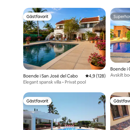
Gästfavorit
Superho
Gästfavorit
Superho
Boende i 
Avskilt b
Boende i San José del Cabo
4,9 av 5 i genomsnitt
4,9 (128)
hjärtat a
Elegant spansk villa • Privat pool
Gästfavorit
Gästfavo
Gästfavorit
Gästfavo