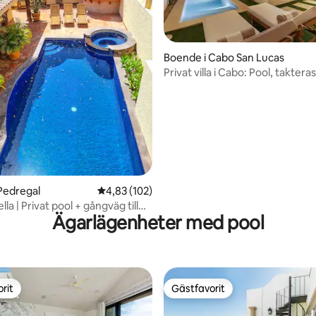
Boende i Cabo San Lucas
Privat villa i Cabo: Pool, takteras
ligt betyg, 151 omdömen
havsutsikt
Pedregal
4,83 av 5 i genomsnittligt betyg, 102 omdöm
4,83 (102)
lla | Privat pool + gångväg till
Ägarlägenheter med pool
hamnen
rit
Gästfavorit
rit
Gästfavorit