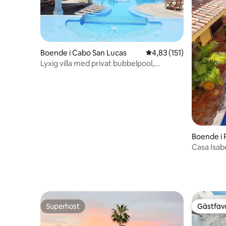
Boende i Cabo San Lucas
4,83 av 5 i genomsnitt
4,83 (151)
Lyxig villa med privat bubbelpool,
havsutsikt
Boende i 
Casa Isabe
småbåts
Superhost
Gästfavo
Superhost
Gästfavo