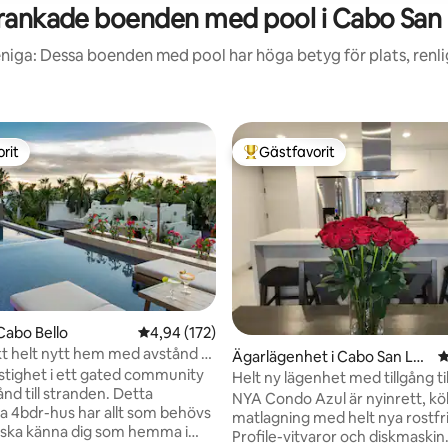
ankade boenden med pool i Cabo San
niga: Dessa boenden med pool har höga betyg för plats, renl
rit
Gästfavorit
rit
Populär gästfavorit
Cabo Bello
4,94 av 5 i genomsnittligt betyg, 172 omdöm
4,94 (172)
t helt nytt hem med avstånd till
Ägarlägenhet i Cabo San Luc
4
and
astighet i ett gated community
as
Helt ny lägenhet med tillgång til
nd till stranden. Detta
stranden
NYA Condo Azul är nyinrett, kö
ka 4bdr-hus har allt som behövs
matlagning med helt nya rostfr
u ska känna dig som hemma i
Profile-vitvaror och diskmaskin. Azul ha