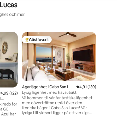
 Lucas
ighet och mer.
Semester
Gästfavorit
Gästfav
Populär gästfavorit
Gästfav
Lucas
"VISTA 
OCEAN 
Denna hel
Vista Vela
din semester! Precis bred
bensinsta
stranden 
bågen. Denna lägenhet med 2 sovrum
2,5 badru
inredd av e
en
Ägarlägenhet i Cabo San Luc
4,91 av 5 i genomsnitt
4,91 (139)
panorama
as
Lyxig lägenhet med havsutsikt
,99 av 5 i genomsnittligt betyg, 122 omdömen
4,99 (122)
havet. K
Välkommen till vår fantastiska lägenhet
tennisba
l
med oöverträffad utsikt över den
Inkludera
k redo för
ikoniska bågen i Cabo San Lucas! Vår
hela din v
ia GE
lyxiga tillflyktsort ligger på ett verkligt
r