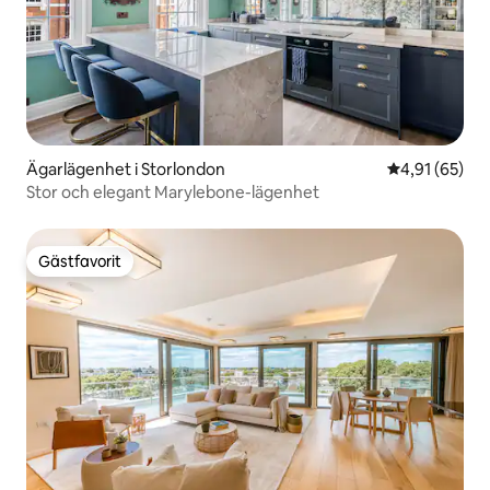
Ägarlägenhet i Storlondon
4,91 av 5 i g
4,91 (65)
Stor och elegant Marylebone-lägenhet
Gästfavorit
Gästfavorit