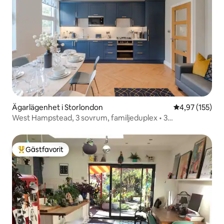
Ägarlägenhet i Storlondon
4,97 av 5 i ge
4,97 (155)
West Hampstead, 3 sovrum, familjeduplex • 3
tunnelbanelinjer
Gästfavorit
Populär gästfavorit