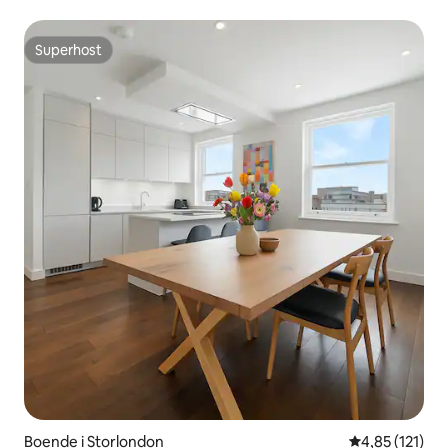
Superhost
Superhost
Boende i Storlondon
4,85 av 5 i ge
4,85 (121)