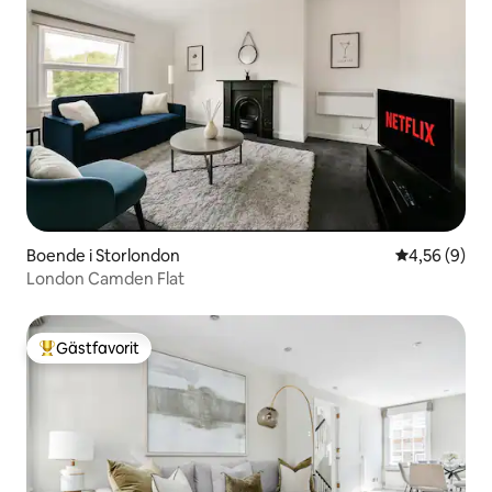
Boende i Storlondon
4,56 av 5 i 
4,56 (9)
London Camden Flat
Gästfavorit
Populär gästfavorit