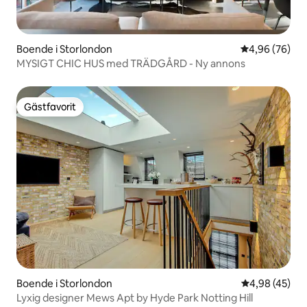
Boende i Storlondon
4,96 av 5 i g
4,96 (76)
MYSIGT CHIC HUS med TRÄDGÅRD - Ny annons
Gästfavorit
Gästfavorit
Boende i Storlondon
4,98 av 5 i g
4,98 (45)
Lyxig designer Mews Apt by Hyde Park Notting Hill