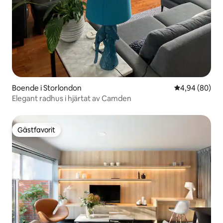
Boende i Storlondon
4,94 av 5 i g
4,94 (80)
Elegant radhus i hjärtat av Camden
Gästfavorit
Gästfavorit