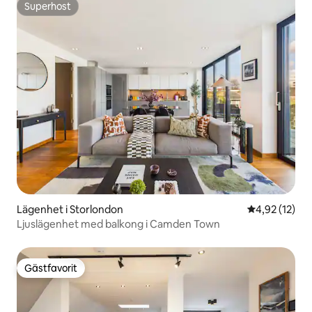
Superhost
Superhost
Lägenhet i Storlondon
4,92 av 5 i g
4,92 (12)
Ljuslägenhet med balkong i Camden Town
Gästfavorit
Gästfavorit