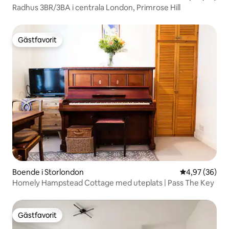
Radhus 3BR/3BA i centrala London, Primrose Hill
Gästfavorit
Gästfavorit
Boende i Storlondon
4,97 av 5 i g
4,97 (36)
Homely Hampstead Cottage med uteplats | Pass The Key
Gästfavorit
Gästfavorit