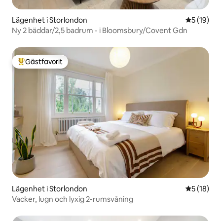
Lägenhet i Storlondon
5 av 5 i g
5 (19)
Ny 2 bäddar/2,5 badrum - i Bloomsbury/Covent Gdn
Gästfavorit
Populär gästfavorit
Lägenhet i Storlondon
5 av 5 i g
5 (18)
Vacker, lugn och lyxig 2-rumsvåning