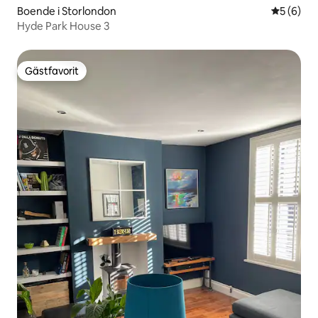
Boende i Storlondon
5 av 5 i 
5 (6)
Hyde Park House 3
Gästfavorit
Gästfavorit