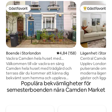
Gästfavorit
Gästfavorit
Gästfavorit
Populär gästfavor
Boende i Storlondon
4,84 av 5 i genomsnittligt bety
4,84 (158)
Lägenhet i Storlo
Vackra Camden hela huset med
Central Camden 
trädgård och terrass
Välkommen till vår vackra en säng
Upplev London frå
Camden hela huset med trädgård och
pulserande områd
terrass där du kommer att känna dig
moderna lägenhet 
bekvämt som hemma och uppleva
gäster och ligger pr
Populära bekvämligheter för
staden som en lokalinvånare. Bara 8
världsberömda C
minuters promenad till Camden Town
Camden Lock Marke
semesterboenden nära Camden Market
Metro/Station + 15 minuter till Kings
gatumat, levande 
Cross Metro/Station Denna vackra en
shopping på din dörr. Ljus och m
säng/rum eleganta stuga på 2 våningar
lägenheten erbju
är rymlig, ren, kreativ och ljus. Den har
tillflykt efter en 
stora fönster att njuta av den härliga
staden. Du kommer 