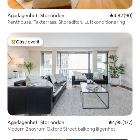
Ägarlägenhet i Storlondon
4,82 av 5 i g
4,82 (90)
Penthouse. Takterrass. Shoreditch. Luftkonditionering
Gästfavorit
Populär gästfavorit
Ägarlägenhet i Storlondon
4,95 av 5 i ge
4,95 (177)
Modern 2 sovrum Oxford Street balkong lägenhet