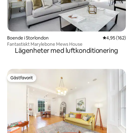
Boende i Storlondon
4,95 av 5 i ge
4,95 (162)
Fantastiskt Marylebone Mews House
Lägenheter med luftkonditionering
Gästfavorit
Gästfavorit