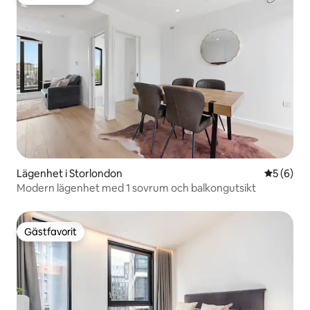
Populär gästfavorit
Lägenhet i Storlondon
5 av 5 i 
5 (6)
Modern lägenhet med 1 sovrum och balkongutsikt
Gästfavorit
Gästfavorit