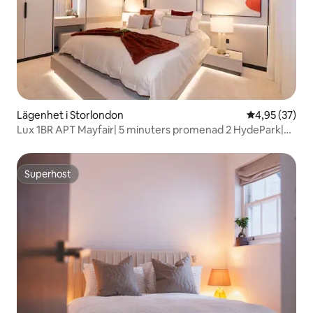
Lägenhet i Storlondon
4,95 av 5 i g
4,95 (37)
Lux 1BR APT Mayfair| 5 minuters promenad 2 HydePark|
Sleep3
Superhost
Superhost