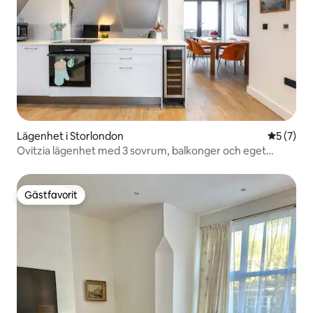
Lägenhet i Storlondon
5 av 5 i 
5 (7)
Ovitzia lägenhet med 3 sovrum, balkonger och eget
badrum
Gästfavorit
Gästfavorit