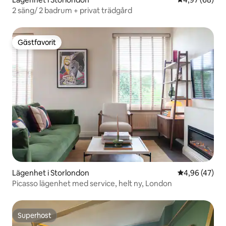
2 säng/ 2 badrum + privat trädgård
Gästfavorit
Gästfavorit
Lägenhet i Storlondon
4,96 av 5 i g
4,96 (47)
Picasso lägenhet med service, helt ny, London
Superhost
Superhost