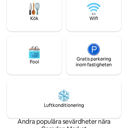
utsikten utanför. Camden! Det finns
utrustat kök, supe
många ställen att äta, dricka, handla och
dedikerad arbetsy
utforska i närheten. 2 stormarknader är
luftkonditionering
Kök
Wifi
öppna dygnet runt
fritidsboenden och
Gratis parkering
Pool
inom fastigheten
Luftkonditionering
Andra populära sevärdheter nära