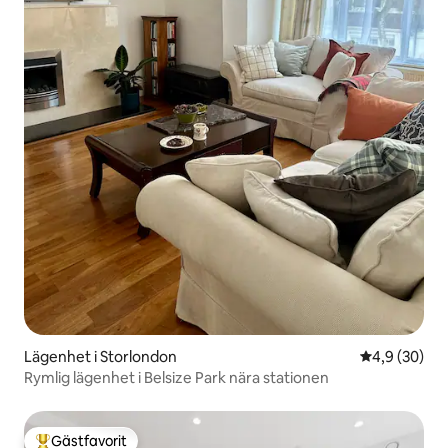
Lägenhet i Storlondon
4,9 av 5 i g
4,9 (30)
Rymlig lägenhet i Belsize Park nära stationen
Gästfavorit