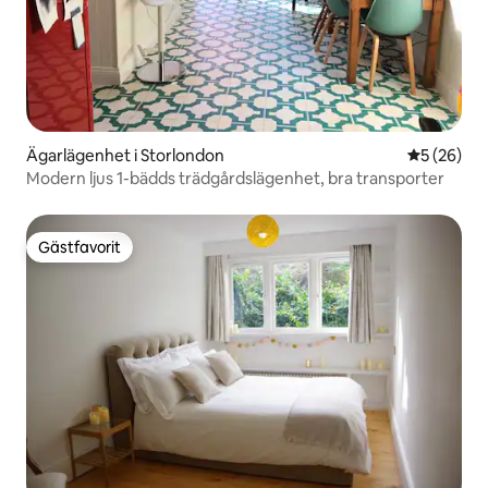
Ägarlägenhet i Storlondon
5 av 5 i g
5 (26)
Modern ljus 1-bädds trädgårdslägenhet, bra transporter
Gästfavorit
Gästfavorit