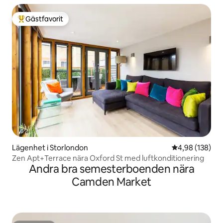
Gästfavorit
Populär gästfavorit
Lägenhet i Storlondon
4,98 av 5 i ge
4,98 (138)
Zen Apt+Terrace nära Oxford St med luftkonditionering
Andra bra semesterboenden nära
Camden Market