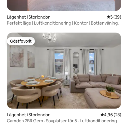
Lägenhet i Storlondon
5 av 5 i g
5 (39)
Perfekt läge | Luftkonditionering | Kontor | Bottenvåning.
Gästfavorit
Gästfavorit
Lägenhet i Storlondon
4,96 av 5 i g
4,96 (23)
Camden 2BR Gem · Sovplatser för 5 · Luftkonditionering