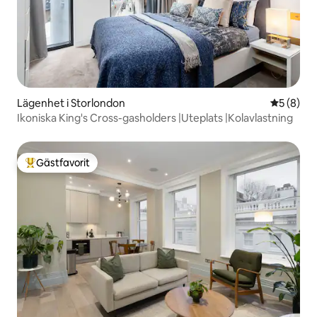
Lägenhet i Storlondon
5 av 5 i 
5 (8)
Ikoniska King's Cross-gasholders |Uteplats |Kolavlastning
Gästfavorit
Populär gästfavorit