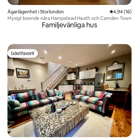
Ägarlägenhet i Storlondon
4,94 av 5 i g
4,94 (16)
Mysigt boende nära Hampstead Heath och Camden Town
Familjevänliga hus
Gästfavorit
Gästfavorit