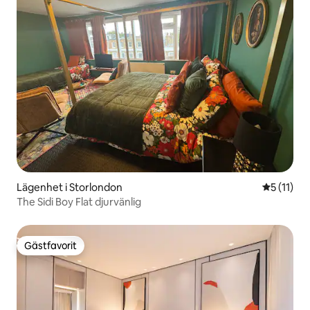
Lägenhet i Storlondon
5 av 5 i 
5 (11)
The Sidi Boy Flat djurvänlig
Gästfavorit
Gästfavorit