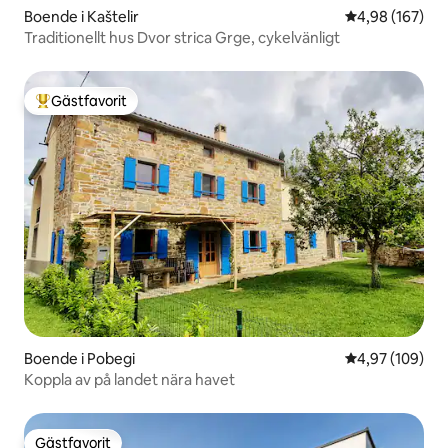
Boende i Kaštelir
4,98 av 5 i ge
4,98 (167)
Traditionellt hus Dvor strica Grge, cykelvänligt
Gästfavorit
Populär gästfavorit
Boende i Pobegi
4,97 av 5 i ge
4,97 (109)
Koppla av på landet nära havet
Gästfavorit