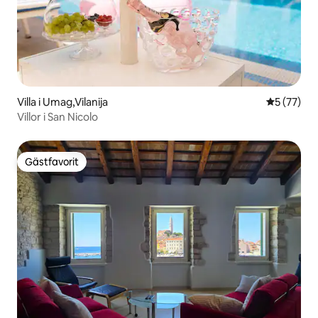
Villa i Umag,Vilanija
5 av 5 i g
5 (77)
Villor i San Nicolo
Gästfavorit
Gästfavorit