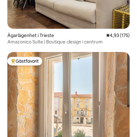
Ägarlägenhet i Trieste
4,93 av 5 i ge
4,93 (175)
Amazonico Suite | Boutique-design i centrum
Gästfavorit
Populär gästfavorit