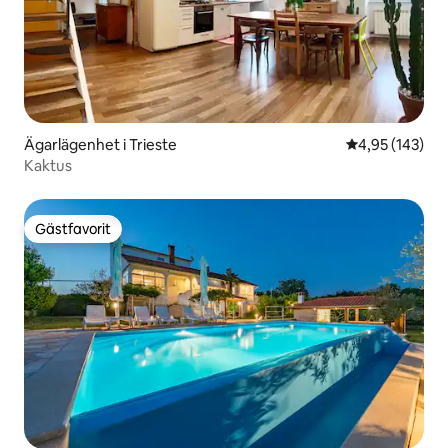
Ägarlägenhet i Trieste
4,95 av 5 i ge
4,95 (143)
Kaktus
Gästfavorit
Gästfavorit