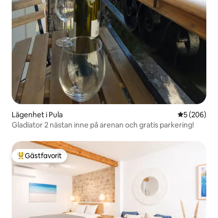
Lägenhet i Pula
5 av 5 i ge
5 (206)
Gladiator 2 nästan inne på arenan och gratis parkering!
Gästfavorit
Populär gästfavorit