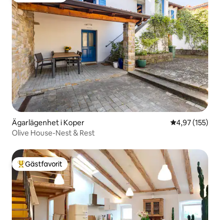
Ägarlägenhet i Koper
4,97 av 5 i ge
4,97 (155)
Olive House-Nest & Rest
Gästfavorit
Populär gästfavorit