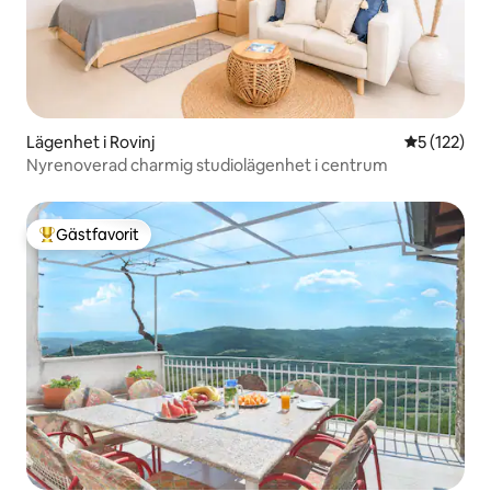
Lägenhet i Rovinj
5 av 5 i ge
5 (122)
Nyrenoverad charmig studiolägenhet i centrum
Gästfavorit
Populär gästfavorit