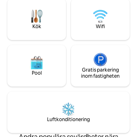
min vistelse är flexibel och vi föreslår att
med en hel villa bara för di
du skickar en förfrågan för att bekräfta
7 dagar i veckan, 
din tillgänglighet.
Välkommen till Istr
Kök
Wifi
Gratis parkering
Pool
inom fastigheten
Luftkonditionering
Andra populära sevärdheter nära