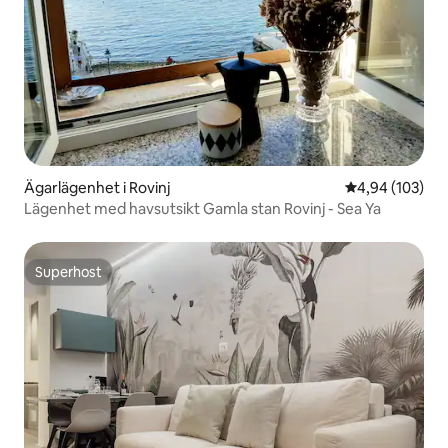
Ägarlägenhet i Rovinj
4,94 av 5 i ge
4,94 (103)
Lägenhet med havsutsikt Gamla stan Rovinj - Sea Ya
Superhost
Superhost