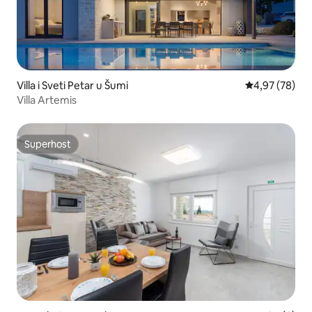
Villa i Sveti Petar u Šumi
4,97 av 5 i g
4,97 (78)
Villa Artemis
Superhost
Superhost