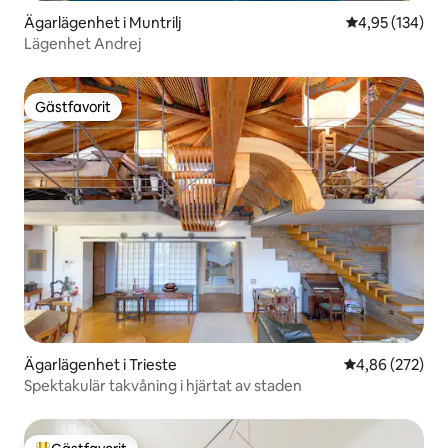
Ägarlägenhet i Muntrilj
4,95 av 5 i ge
4,95 (134)
Lägenhet Andrej
Gästfavorit
Gästfavorit
Ägarlägenhet i Trieste
4,86 av 5 i ge
4,86 (272)
Spektakulär takvåning i hjärtat av staden