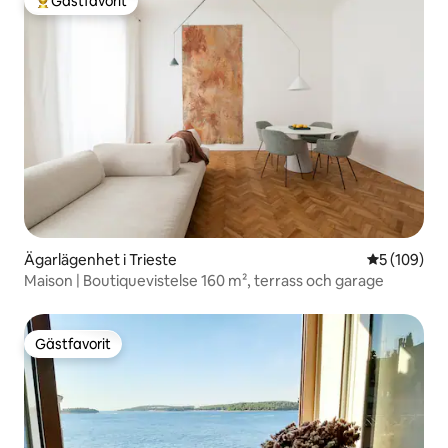
Gästfavorit
Populär gästfavorit
Ägarlägenhet i Trieste
5 av 5 i ge
5 (109)
Maison | Boutiquevistelse 160 m², terrass och garage
Gästfavorit
Gästfavorit