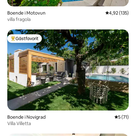
Boende i Motovun
4,92 av 5 i ge
4,92 (135)
villa fragola
Gästfavorit
Populär gästfavorit
Boende i Novigrad
5 av 5 i g
5 (71)
Villa Villetta