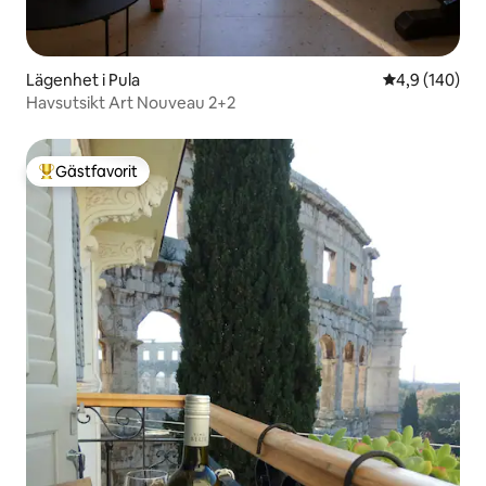
Lägenhet i Pula
4,9 av 5 i ge
4,9 (140)
Havsutsikt Art Nouveau 2+2
Gästfavorit
Populär gästfavorit