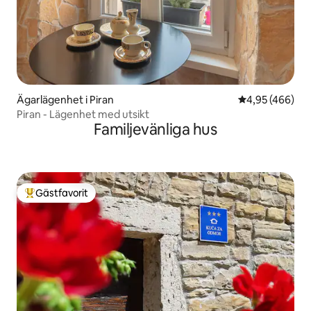
Ägarlägenhet i Piran
4,95 av 5 i ge
4,95 (466)
Piran - Lägenhet med utsikt
Familjevänliga hus
Gästfavorit
Populär gästfavorit