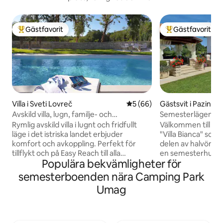
Gästfavorit
Gästfavorit
Populär gästfavorit
Populär gästfavor
Villa i Sveti Lovreč
5 av 5 i genomsnittligt bet
5 (66)
Gästsvit i Pazin
Avskild villa, lugn, familje- och
Semesterlägenhe
husdjursvänlig
Rymlig avskild villa i lugnt och fridfullt
Välkommen till s
läge i det istriska landet erbjuder
"Villa Bianca" som 
komfort och avkoppling. Perfekt för
delen av halvön Ist
tillflykt och på Easy Reach till alla
en semesterhusvill
Populära bekvämligheter för
intressepunkter. I ett mycket lugnt
bekvämt belägen fö
område, erbjuder villan avskildhet, lugn
semester! Vi kommer att göra vårt bästa
semesterboenden nära Camping Park
och säker komfort plats i lugn grönska.
för att göra din s
Umag
Under perioden juni-aug är ändring över
kontakta oss perso
dagen lördag och för vistelser längre än
specialpriser, möj
7 nätter vänligen skicka en förfrågan.
erbjudanden. Du 
Andra månader, incheckningsdag eller
enda gästerna på 