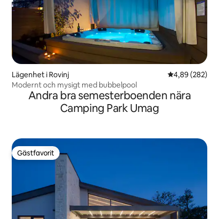
Lägenhet i Rovinj
4,89 av 5 i ge
4,89 (282)
Modernt och mysigt med bubbelpool
Andra bra semesterboenden nära
Camping Park Umag
Gästfavorit
Gästfavorit