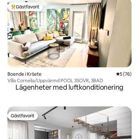
Gästfavorit
Populär gästfavorit
Boende i Kršete
5 av 5 i g
5 (76)
Villa Cornelia/Uppvärmd POOL 3SOVR, 3BAD
Lägenheter med luftkonditionering
Gästfavorit
Gästfavorit