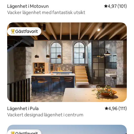
Lägenhet i Motovun
4,97 av 5 i ge
4,97 (101)
Vacker lägenhet med fantastisk utsikt
Gästfavorit
Populär gästfavorit
Lägenhet i Pula
4,96 av 5 i g
4,96 (111)
Vackert designad lägenhet i centrum
Gästfavorit