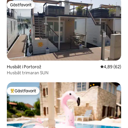
Gästfavorit
Gästfavorit
Husbåt i Portorož
4,89 av 5 i g
4,89 (62)
Husbåt trimaran SUN
Gästfavorit
Populär gästfavorit