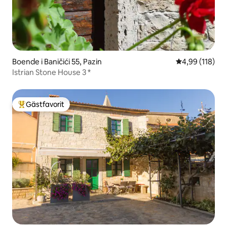
Boende i Baničići 55, Pazin
4,99 av 5 i ge
4,99 (118)
Istrian Stone House 3 *
Gästfavorit
Populär gästfavorit