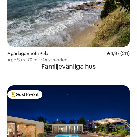
Ägarlägenhet i Pula
4,97 av 5 i ge
4,97 (211)
App Sun, 70 m från stranden
Familjevänliga hus
Gästfavorit
Populär gästfavorit