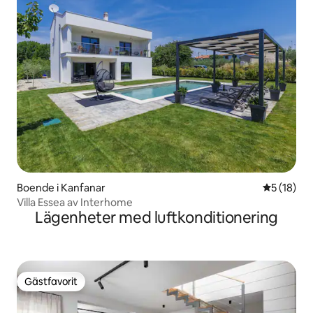
Boende i Kanfanar
5 av 5 i g
5 (18)
Villa Essea av Interhome
Lägenheter med luftkonditionering
Gästfavorit
Gästfavorit