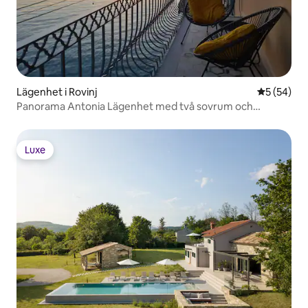
Lägenhet i Rovinj
5 av 5 i g
5 (54)
Panorama Antonia Lägenhet med två sovrum och
havsutsikt
Luxe
Luxe