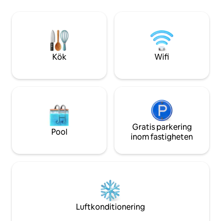
Närliggande cykelvägar och stränder
min vistelse är flex
ligger bara 5 km bort, restauranger och
du skickar en förf
butiker ligger 500 meter bort. Detta hus
din tillgänglighet.
erbjuder en komplett och
tillfredsställande semesterupplevelse.
Kök
Wifi
Gratis parkering
Pool
inom fastigheten
Luftkonditionering