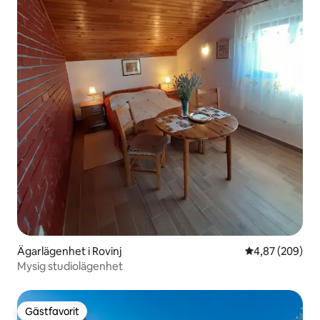
Ägarlägenhet i Rovinj
4,87 av 5 i ge
4,87 (209)
Mysig studiolägenhet
Gästfavorit
Gästfavorit