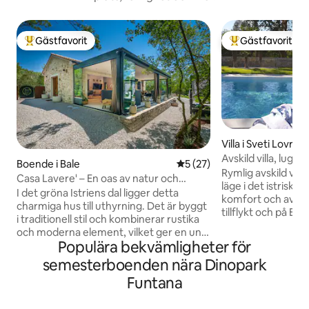
Gästfavorit
Gästfavorit
Populär gästfavorit
Populär gästfavor
Villa i Sveti Lovreč
Avskild villa, lugn,
Boende i Bale
5 av 5 i genomsnittligt be
5 (27)
husdjursvänlig
Rymlig avskild villa 
Casa Lavere' – En oas av natur och
läge i det istriska
autenticitet
I det gröna Istriens dal ligger detta
komfort och avkop
charmiga hus till uthyrning. Det är byggt
tillflykt och på Easy
i traditionell stil och kombinerar rustika
intressepunkter. I
och moderna element, vilket ger en unik
område, erbjuder v
Populära bekvämligheter för
och välkomnande atmosfär. Bara 300
och säker komfort 
meter från byn erbjuder den en oas av
semesterboenden nära Dinopark
Under perioden ju
lugn och avkoppling. Det är utformat för
dagen lördag och f
Funtana
att rymma fyra personer och är perfekt
7 nätter vänligen 
för familjer eller små grupper av vänner.
Andra månader, in