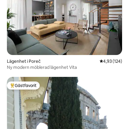
Lägenhet i Poreč
4,93 av 5 i ge
4,93 (124)
Ny modern möblerad lägenhet Vita
Gästfavorit
Populär gästfavorit