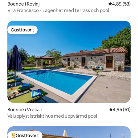
Boende i Rovinj
4,89 av 5 i g
4,89 (53)
Villa Francesco - Lägenhet med terrass och pool
Gästfavorit
Gästfavorit
Boende i Vrećari
4,95 av 5 i g
4,95 (61)
Välupplyst istriskt hus med uppvärmd pool
Gästfavorit