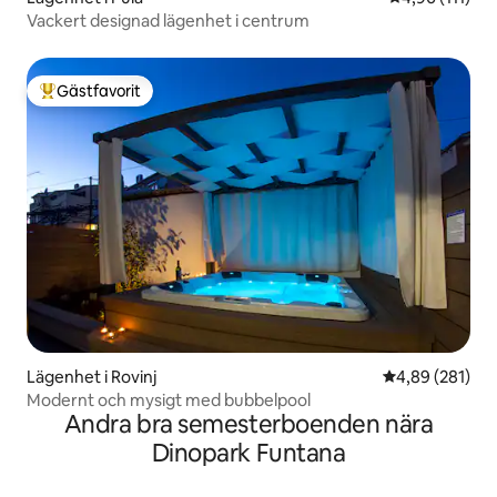
Vackert designad lägenhet i centrum
Gästfavorit
Populär gästfavorit
Lägenhet i Rovinj
4,89 av 5 i ge
4,89 (281)
Modernt och mysigt med bubbelpool
Andra bra semesterboenden nära
Dinopark Funtana