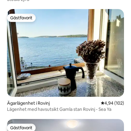
Gästfavorit
Gästfavorit
Ägarlägenhet i Rovinj
4,94 av 5 i ge
4,94 (102)
Lägenhet med havsutsikt Gamla stan Rovinj - Sea Ya
Gästfavorit
Gästfavorit