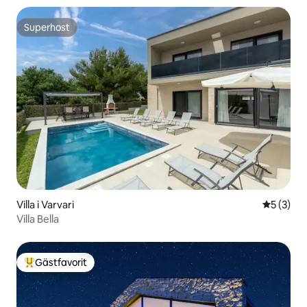
Superhost
Superhost
Villa i Varvari
5 av 5 i 
5 (3)
Villa Bella
Gästfavorit
Populär gästfavorit