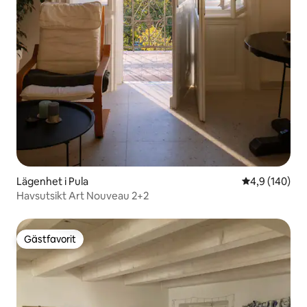
Lägenhet i Pula
4,9 av 5 i ge
4,9 (140)
Havsutsikt Art Nouveau 2+2
Gästfavorit
Gästfavorit