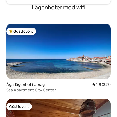
Lägenheter med wifi
Gästfavorit
Populär gästfavorit
Ägarlägenhet i Umag
4,9 av 5 i ge
4,9 (227)
Sea Apartment City Center
Gästfavorit
Gästfavorit