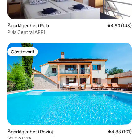
Ägarlägenhet i Pula
4,93 av 5 i ge
4,93 (148)
Pula Central APP1
Gästfavorit
Gästfavorit
Ägarlägenhet i Rovinj
4,88 av 5 i ge
4,88 (101)
Studio Lyra