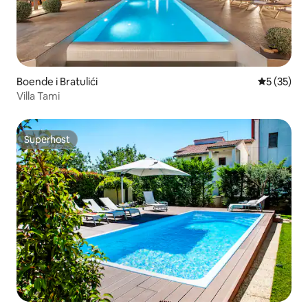
Boende i Bratulići
5 av 5 i g
5 (35)
Villa Tami
Superhost
Superhost