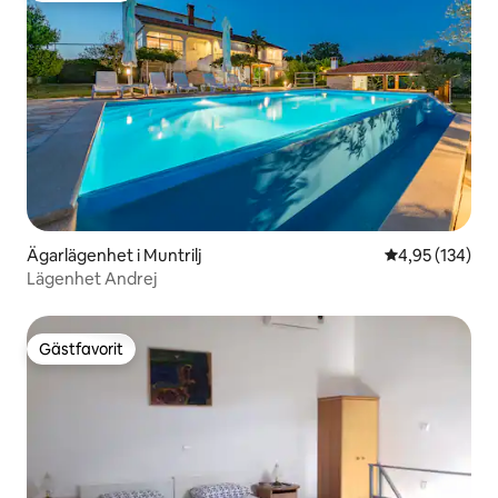
Ägarlägenhet i Muntrilj
4,95 av 5 i ge
4,95 (134)
Lägenhet Andrej
Gästfavorit
Gästfavorit