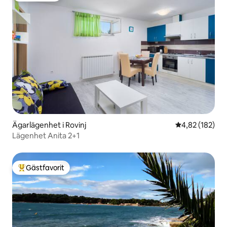
Ägarlägenhet i Rovinj
4,82 av 5 i ge
4,82 (182)
Lägenhet Anita 2+1
Gästfavorit
Populär gästfavorit