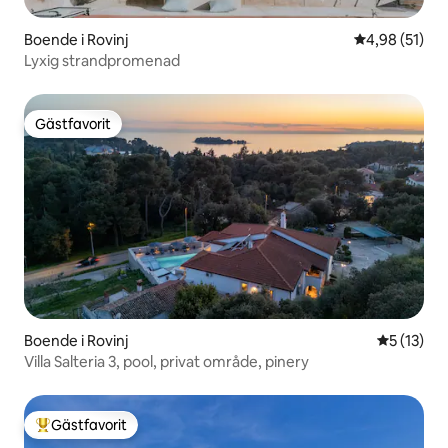
Boende i Rovinj
4,98 av 5 i g
4,98 (51)
Lyxig strandpromenad
Gästfavorit
Gästfavorit
Boende i Rovinj
5 av 5 i g
5 (13)
Villa Salteria 3, pool, privat område, pinery
Gästfavorit
Populär gästfavorit