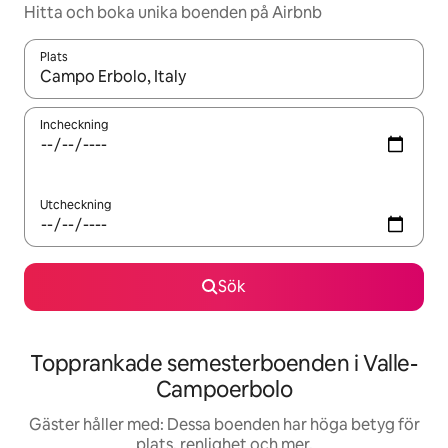
Hitta och boka unika boenden på Airbnb
Plats
När resultaten är tillgängliga kan du navigera med upp- och ned
Incheckning
Utcheckning
Sök
Topprankade semesterboenden i Valle-
Campoerbolo
Gäster håller med: Dessa boenden har höga betyg för
plats, renlighet och mer.