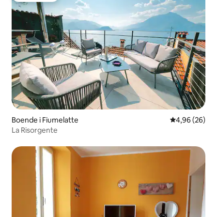
Boende i Fiumelatte
4,96 av 5 i g
4,96 (26)
La Risorgente