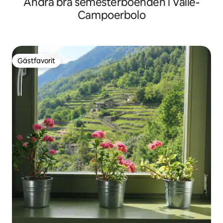
Andra bra semesterboenden i Valle-
Campoerbolo
Gästfavorit
Gästfavorit