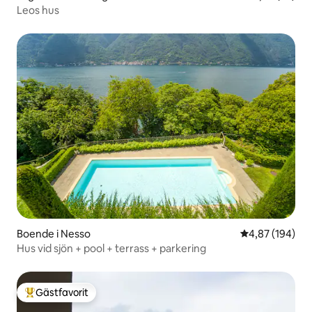
Leos hus
Boende i Nesso
4,87 av 5 i ge
4,87 (194)
Hus vid sjön + pool + terrass + parkering
Gästfavorit
Populär gästfavorit