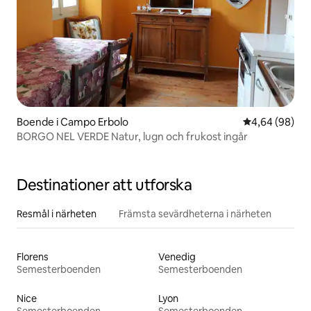
Boende i Campo Erbolo
4,64 av 5 i g
4,64 (98)
BORGO NEL VERDE Natur, lugn och frukost ingår
Destinationer att utforska
Resmål i närheten
Främsta sevärdheterna i närheten
Florens
Venedig
Semesterboenden
Semesterboenden
Nice
Lyon