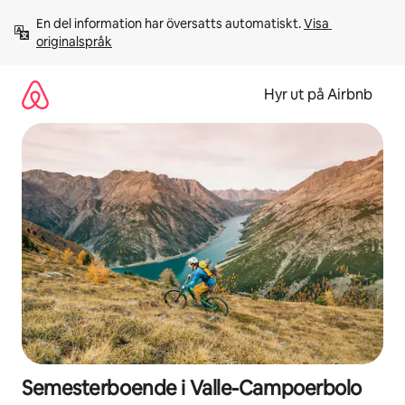
Hoppa
En del information har översatts automatiskt. 
Visa 
till
originalspråk
innehåll
Hyr ut på Airbnb
Semesterboende i Valle-Campoerbolo