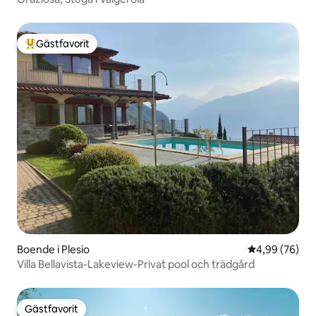
Gästfavorit
Populär gästfavorit
Boende i Plesio
4,99 av 5 i g
4,99 (76)
Villa Bellavista-Lakeview-Privat pool och trädgård
Gästfavorit
Gästfavorit