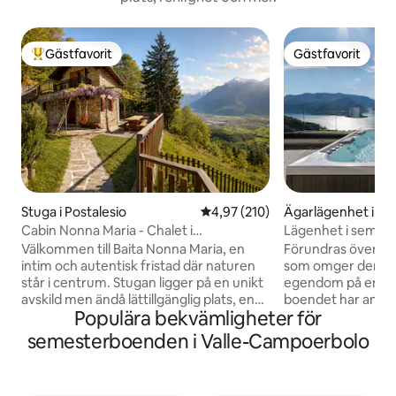
Gästfavorit
Gästfavorit
Populär gästfavorit
Gästfavorit
Stuga i Postalesio
4,97 av 5 i genomsnittligt bet
4,97 (210)
Ägarlägenhet i Pe
Cabin Nonna Maria - Chalet i
Lägenhet i semeste
naturreservat
Välkommen till Baita Nonna Maria, en
Förundras över de
intim och autentisk fristad där naturen
som omger denna 
står i centrum. Stugan ligger på en unikt
egendom på en kul
avskild men ändå lättillgänglig plats, en
boendet har antik
Populära bekvämligheter för
sällsynt balans som erbjuder fullständig
inredning, en privat
avskildhet utan att kompromissa med
privat spa, inklusi
semesterboenden i Valle-Campoerbolo
komforten. Runt omkring finns inget
exklusiv användni
annat än skogen, doften av harts och en
Trädgård med pal
hisnande utsikt som öppnar sig mot
Den exklusiva pla