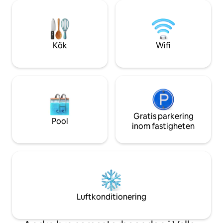
bergen som en målning som förändras
utsikt över Comos
med årstiderna. Det är en plats som
nära staden Varen
välkomnar, lugnar och inbjuder dig att
bara 5 kilometer b
hitta tid och utrymme för dig själv och
restauranger och 
för dem du älskar.
Kollektivbuss och t
Kök
Wifi
Gratis parkering
Pool
inom fastigheten
Luftkonditionering