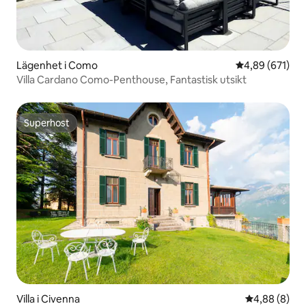
Lägenhet i Como
4,89 av 5 i ge
4,89 (671)
Villa Cardano Como-Penthouse, Fantastisk utsikt
Superhost
Superhost
Villa i Civenna
4,88 av 5 i 
4,88 (8)