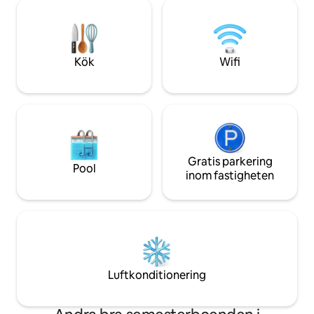
mysig interiör oc
en bar, café, butik och restauranger.
bara några steg f
Como är en kort bilresa, och
utmärkta restaura
kollektivtrafiken är i närheten.
och familjer som sö
Lägenheten ligger 5 km från Como, 2 km
vistelse vid Comos
Kök
Wifi
från Torno, 40 km från Milano, 38 km
från Lugano. Det kan nås med
kollektivtrafik: C30 C31 C32 bussar avgår
ungefär varje timme från Como San
Giovanni järnvägsstation, Como Lago
Ferrovie Nord eller från Piazza Matteotti
mot Como- Bellagio, ta ca 8 minuter att
nå Blevio - Dekorationer Savio stopp, ca
Gratis parkering
Pool
100 m från huset. Trevligt alternativ till
inom fastigheten
traditionell kollektivtrafik kan vara
användningen av båtarna för navigering
av Comosjön, med början från Piazza
Cavour i riktning mot Torno, varifrån
promenader i ca 15 minuter kommer du
att nå destinationen. LÅT MIG STARKT
REKOMMENDERA DEN MINSTA OCH
Luftkonditionering
BILLIGASTE BILEN ATT RÖRA SIG
BEKVÄMT, EFTERSOM KOLLEKTIVTRAFIK
OCH TAXIBILAR INTE ÄR BEKVÄMA I