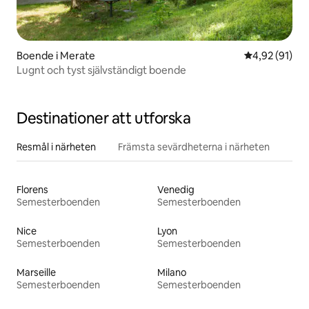
Boende i Merate
4,92 av 5 i g
4,92 (91)
Lugnt och tyst självständigt boende
Destinationer att utforska
Resmål i närheten
Främsta sevärdheterna i närheten
Florens
Venedig
Semesterboenden
Semesterboenden
Nice
Lyon
Semesterboenden
Semesterboenden
Marseille
Milano
Semesterboenden
Semesterboenden