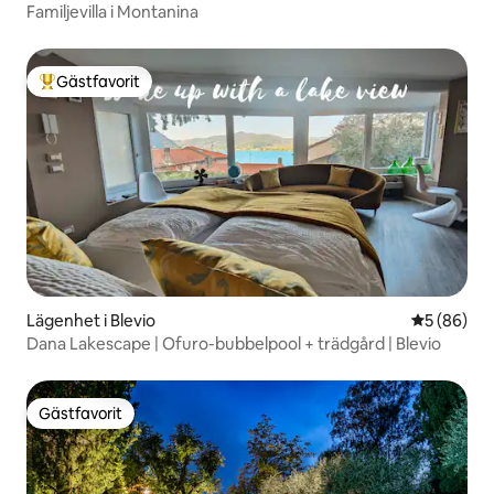
Familjevilla i Montanina
Gästfavorit
Populär gästfavorit
Lägenhet i Blevio
5 av 5 i g
5 (86)
Dana Lakescape | Ofuro-bubbelpool + trädgård | Blevio
Gästfavorit
Gästfavorit