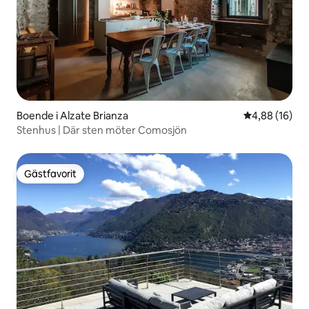
Boende i Alzate Brianza
4,88 av 5 i g
4,88 (16)
Stenhus | Där sten möter Comosjön
Gästfavorit
Gästfavorit