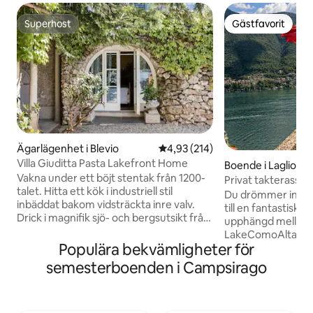
Superhost
Gästfavorit
Superhost
Gästfavorit
Ägarlägenhet i Blevio
4,93 av 5 i genomsnittligt bet
4,93 (214)
Villa Giuditta Pasta Lakefront Home
Boende i Laglio
Vakna under ett böjt stentak från 1200-
Privat takterass 
talet. Hitta ett kök i industriell stil
Clooney Laglio
Du drömmer inte, 
inbäddat bakom vidsträckta inre valv.
till en fantastisk 
Drick i magnifik sjö- och bergsutsikt från
upphängd mellan s
en skuggig hängmatta. Gå rakt in i
LakeComoAltana är
Comosjön från soliga
Populära bekvämligheter för
400 år gammal eg
trädgårdsterrasser. CIR: 013026-CNI–
sällsynt pärla en 
semesterboenden i Campsirago
00010 Bottenvåningen är en del av en
"altana" direkt mot
villa från 1200-talet som köptes 1830 av
George Clooneys i
den berömda sopranen Giuditta Pasta.
möter design med 
Ta en båt, eller gå till Torno för att hitta