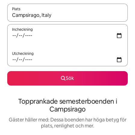
Plats
När resultaten är tillgängliga kan du navigera med upp- och ned
Incheckning
Utcheckning
Sök
Topprankade semesterboenden i
Campsirago
Gäster håller med: Dessa boenden har höga betyg för
plats, renlighet och mer.