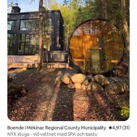
Boende i Mékinac Regional County Municipality
4,97 av 5 i g
4,97 (31)
NYX stuga - vid vattnet med SPA och bastu