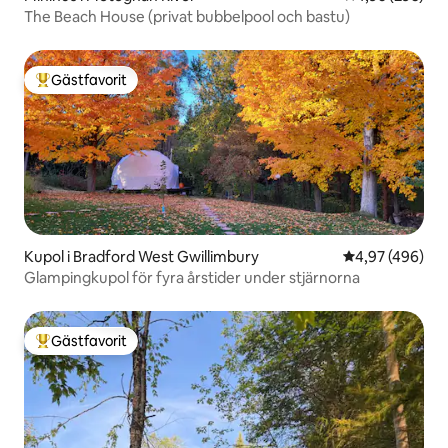
The Beach House (privat bubbelpool och bastu)
Gästfavorit
Populär gästfavorit
Kupol i Bradford West Gwillimbury
4,97 av 5 i ge
4,97 (496)
Glampingkupol för fyra årstider under stjärnorna
Gästfavorit
Populär gästfavorit