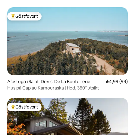
Gästfavorit
Populär gästfavorit
Alpstuga i Saint-Denis-De La Bouteillerie
4,99 av 5 i g
4,99 (99)
Hus på Cap au Kamouraska | flod, 360° utsikt
Gästfavorit
Populär gästfavorit