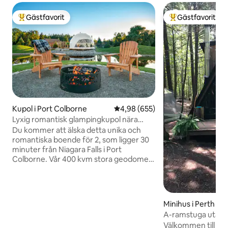
Gästfavorit
Gästfavorit
Populär gästfavorit
Populär gästfavor
Kupol i Port Colborne
4,98 av 5 i genomsnittligt bety
4,98 (655)
Lyxig romantisk glampingkupol nära
Niagarafallen
Du kommer att älska detta unika och
romantiska boende för 2, som ligger 30
minuter från Niagara Falls i Port
Colborne. Vår 400 kvm stora geodome
erbjuder alla bekvämligheter som
behövs för en avkopplande, romantisk
semester. Panoramafönster från golv till
tak med utsikt över en privat damm med
Minihus i Perth
möjlighet att se djurlivet från insidan av
A-ramstuga utan e
kupolen. Njut av en öppen spis,
koppla av i skogen
Välkommen till st
bubbelpool, bekväm dubbelsäng, privat