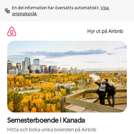
Hoppa
En del information har översatts automatiskt. 
Visa 
till
originalspråk
innehåll
Hyr ut på Airbnb
Semesterboende i Kanada
Hitta och boka unika boenden på Airbnb