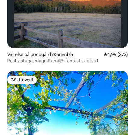
Vistelse på bondgård i Kanimbla
4,99 av 5 i ge
4,99 (373)
Rustik stuga, magnifik miljö, fantastisk utsikt
Gästfavorit
Gästfavorit