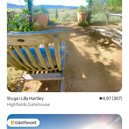
Stuga i Lilla Hartley
4,97 av 5 i ge
4,97 (307)
Highfields Gatehouse
Gästfavorit
Populär gästfavorit