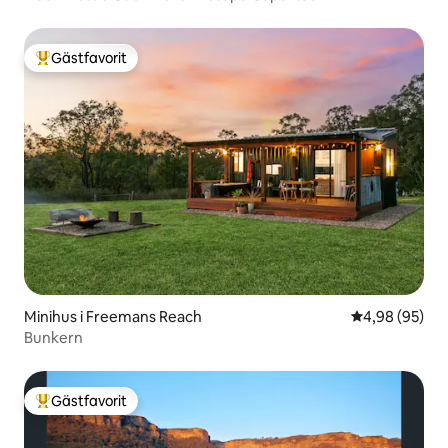
Gästfavorit
Populär gästfavorit
Minihus i Freemans Reach
4,98 av 5 i g
4,98 (95)
Bunkern
Gästfavorit
Populär gästfavorit