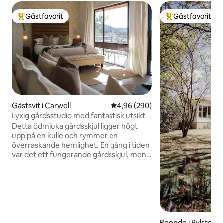
Gästfavorit
Gästfavorit
Populär gästfavorit
Populär gästfavor
Gästsvit i Carwell
4,96 av 5 i genomsnittligt bety
4,96 (290)
Lyxig gårdsstudio med fantastisk utsikt
Detta ödmjuka gårdsskjul ligger högt
upp på en kulle och rymmer en
överraskande hemlighet. En gång i tiden
var det ett fungerande gårdsskjul, men
utrymmet förvandlades 2019 till en lyxig
och privat gömstuga i bergen. Skyfarm
Studio har helt enkelt enastående utsikt
så långt ögat kan nå, och handlar om
stillhet, soluppgångar och solnedgångar.
Låt naturen lugna din själ medan du
njuter av bekvämligheterna i den mysiga
Boende i Rylstone