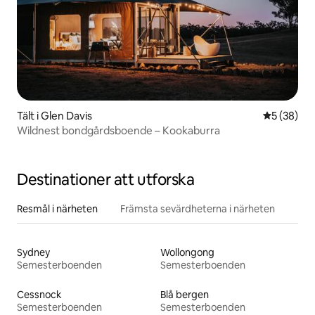
Tält i Glen Davis
5 av 5 i g
5 (38)
Wildnest bondgårdsboende – Kookaburra
Destinationer att utforska
Resmål i närheten
Främsta sevärdheterna i närheten
Sydney
Wollongong
Semesterboenden
Semesterboenden
Cessnock
Blå bergen
Semesterboenden
Semesterboenden