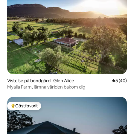
Vistelse på bondgård i Glen Alice
5 av 5 i g
5 (40)
Myalla Farm, lämna världen bakom dig
Gästfavorit
Populär gästfavorit