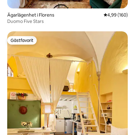
Ägarlägenhet i Florens
4,99 av 5 i ge
4,99 (160)
Duomo Five Stars
Gästfavorit
Gästfavorit