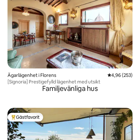
Ägarlägenhet i Florens
4,96 av 5 i ge
4,96 (253)
[Signoria] Prestigefylld lägenhet med utsikt
Familjevänliga hus
Gästfavorit
Populär gästfavorit