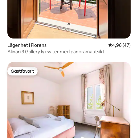
Lägenhet i Florens
4,96 av 5 i g
4,96 (47)
Alinari 3 Gallery lyxsviter med panoramautsikt
Gästfavorit
Gästfavorit