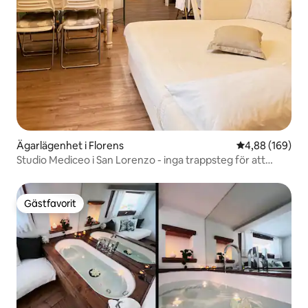
Ägarlägenhet i Florens
4,88 av 5 i ge
4,88 (169)
Studio Mediceo i San Lorenzo - inga trappsteg för att
komma in!
Gästfavorit
Gästfavorit