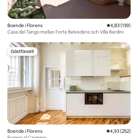
Boende i Florens
4,83 av 5 i ge
4,83 (139)
Casa del Tango mellan Forte Belvedere och Villa Bardini
Gästfavorit
Gästfavorit
Boende i Florens
4,93 av 5 i ge
4,93 (252)
Frappo al Carmine