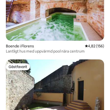
Boende i Florens
4,82 av 5 i ge
4,82 (156)
Lantligt hus med uppvärmd pool nära centrum
Gästfavorit
Gästfavorit