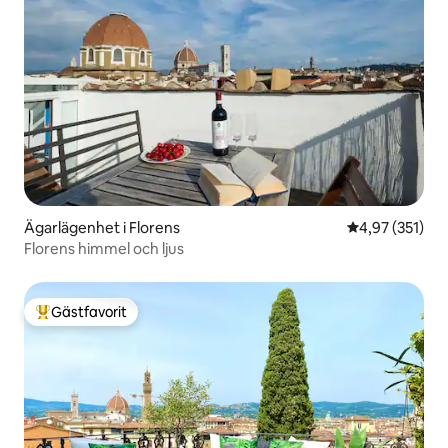
Ägarlägenhet i Florens
4,97 av 5 i ge
4,97 (351)
Florens himmel och ljus
Gästfavorit
Populär gästfavorit