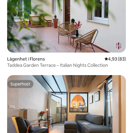
Lägenhet i Florens
4,93 av 5 i g
4,93 (83)
Taddea Garden Terrace – Italian Nights Collection
Superhost
Superhost