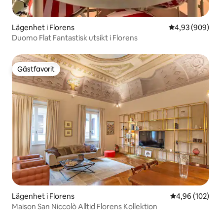
Lägenhet i Florens
4,93 av 5 i ge
4,93 (909)
Duomo Flat Fantastisk utsikt i Florens
Gästfavorit
Gästfavorit
Lägenhet i Florens
4,96 av 5 i ge
4,96 (102)
Maison San Niccolò Alltid Florens Kollektion