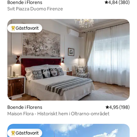
Boende i Florens
4,84 av 5 i ge
4,84 (380)
Svit Piazza Duomo Firenze
Gästfavorit
Populär gästfavorit
Boende i Florens
4,95 av 5 i ge
4,95 (198)
Maison Flora - Historiskt hem i Oltrarno-området
Gästfavorit
Populär gästfavorit