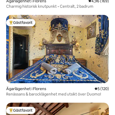
Ägarlägenhet i Florens
4,96 av 5 i ge
4,96 (169)
Charmig historisk knutpunkt • Centralt, 2 badrum
Gästfavorit
Populär gästfavorit
Ägarlägenhet i Florens
5 av 5 i ge
5 (120)
Renässans & barocklägenhet med utsikt över Duomo!
Gästfavorit
Populär gästfavorit