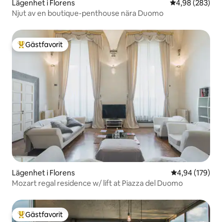
Lägenhet i Florens
4,98 av 5 i ge
4,98 (283)
Njut av en boutique-penthouse nära Duomo
Gästfavorit
Populär gästfavorit
Lägenhet i Florens
4,94 av 5 i ge
4,94 (179)
Mozart regal residence w/ lift at Piazza del Duomo
Gästfavorit
Populär gästfavorit