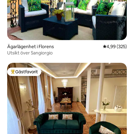
Ägarlägenhet i Florens
4,99 av 5 i ge
4,99 (325)
Utsikt över Sangiorgio
Gästfavorit
Populär gästfavorit