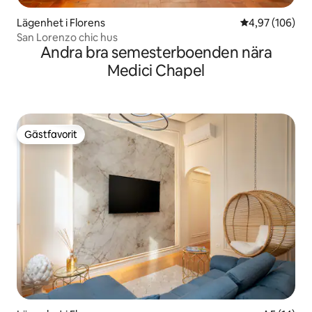
Lägenhet i Florens
4,97 av 5 i ge
4,97 (106)
San Lorenzo chic hus
Andra bra semesterboenden nära
Medici Chapel
Gästfavorit
Gästfavorit