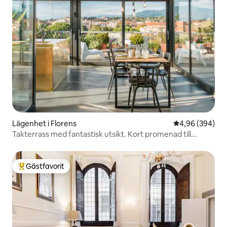
Lägenhet i Florens
4,96 av 5 i ge
4,96 (394)
Takterrass med fantastisk utsikt. Kort promenad till
Duomo.
Gästfavorit
Populär gästfavorit