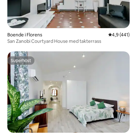
Boende i Florens
4,9 av 5 i ge
4,9 (441)
San Zanobi Courtyard House med takterrass
Superhost
Superhost