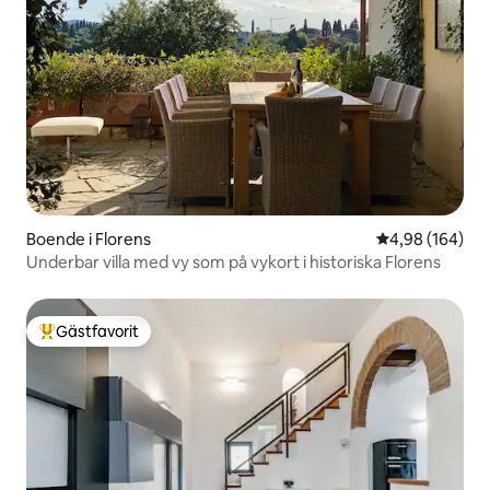
Boende i Florens
4,98 av 5 i ge
4,98 (164)
Underbar villa med vy som på vykort i historiska Florens
Gästfavorit
Populär gästfavorit