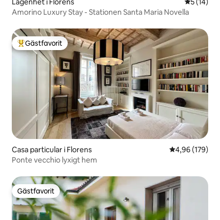
Lägenhet i Florens
5 av 5 i g
5 (14)
Amorino Luxury Stay - Stationen Santa Maria Novella
Gästfavorit
Populär gästfavorit
Casa particular i Florens
4,96 av 5 i ge
4,96 (179)
Ponte vecchio lyxigt hem
Gästfavorit
Gästfavorit