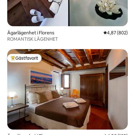
Ägarlägenhet i Florens
4,87 av 5 i ge
4,87 (802)
ROMANTISK LÄGENHET
Gästfavorit
Populär gästfavorit