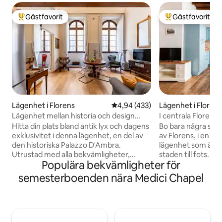
Gästfavorit
Gästfavorit
Populär gästfavorit
Populär gästfavor
Lägenhet i Florens
4,94 av 5 i genomsnittligt bet
4,94 (433)
Lägenhet i Floren
Lägenhet mellan historia och design
I centrala Floren
nära domkyrkan
Hitta din plats bland antik lyx och dagens
Bo bara några steg
exklusivitet i denna lägenhet, en del av
av Florens, i en 
den historiska Palazzo D'Ambra.
lägenhet som är pe
Utrustad med alla bekvämligheter,
staden till fots. Bo
Populära bekvämligheter för
fascinerar den med höga tak som
San Lorenzo-områ
bevarar de ursprungliga dekorationerna
några minuter från
semesterboenden nära Medici Chapel
och en inredning med en raffinerad
huvudattraktioner.
inspiration. Mörkläggnings- och
både turister och 
akustiska gardiner, "silence"-glas på
för par eller famil
fönstren för en bekvämare sömn.
Grannskapet är livl
Professionella tjänster i Residenza
ställen att äta på,