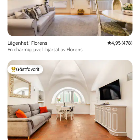
Lägenhet i Florens
4,95 av 5 i ge
4,95 (478)
En charmig juvel i hjärtat av Florens
Gästfavorit
Populär gästfavorit