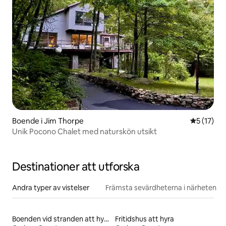
Boende i Jim Thorpe
5 av 5 i g
5 (17)
Unik Pocono Chalet med naturskön utsikt
Destinationer att utforska
Andra typer av vistelser
Främsta sevärdheterna i närheten
Boenden vid stranden att hyra
Fritidshus att hyra