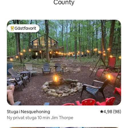
County
Gästfavorit
Populär gästfavorit
Stuga i Nesquehoning
4,98 av 5 i g
4,98 (98)
Ny privat stuga 10 min Jim Thorpe