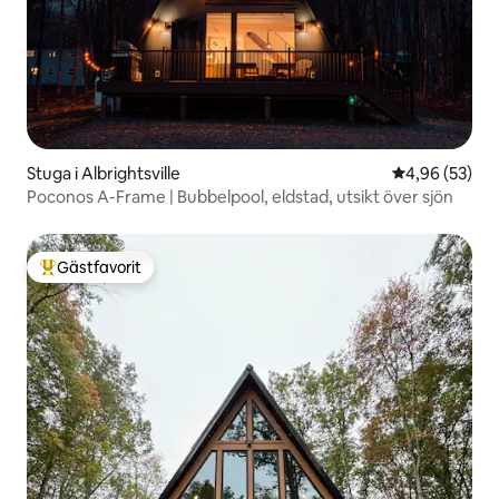
Stuga i Albrightsville
4,96 av 5 i g
4,96 (53)
Poconos A-Frame | Bubbelpool, eldstad, utsikt över sjön
Gästfavorit
Populär gästfavorit