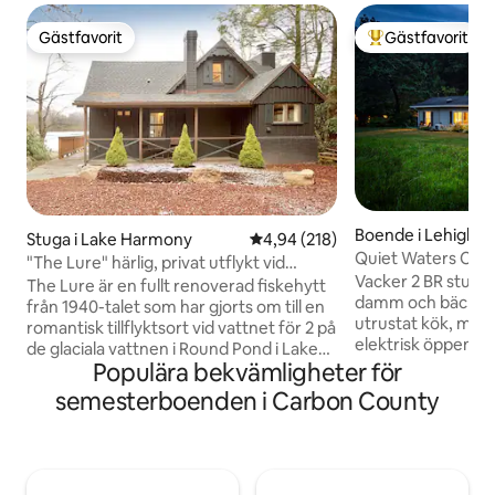
Gästfavorit
Gästfavorit
Gästfavorit
Populär gästfavor
Boende i Lehighto
Stuga i Lake Harmony
4,94 av 5 i genomsnittligt bety
4,94 (218)
Quiet Waters Cotta
"The Lure" härlig, privat utflykt vid
vattnet!
Vacker 2 BR stuga 
vattnet
The Lure är en fullt renoverad fiskehytt
damm och bäck. He
från 1940-talet som har gjorts om till en
utrustat kök, mat
romantisk tillflyktsort vid vattnet för 2 på
elektrisk öppen s
de glaciala vattnen i Round Pond i Lake
med höghastighets
Populära bekvämligheter för
Harmony. Detta boende är utformat för
spel och ROKU-TV.
par och kombinerar vintagecharm med
semesterboenden i Carbon County
sovrummet vette
modern njutning – privat bubbelpool
andra sovrummet l
under stjärnorna, sprakande vedeldad
Generator vid str
öppen spis, kvällar med öppen spis vid
Utomhusutrymmen
stranden och lugna morgnar som
och grill med prop