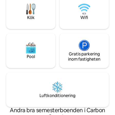
passerar i kanot. Avskilt men ändå
och sittplatser vid
ögonblick från äventyr: vandring,
speciella tillflykts
middag, skidåkning, Jim Thorpe och
och Poconos säs
Pocono Raceway – där romantiken
Kök
Wifi
aktiviteter; undan
dröjer sig kvar och tiden saktar ner.
avkoppling och nju
Gratis parkering
Pool
inom fastigheten
Luftkonditionering
Andra bra semesterboenden i Carbon