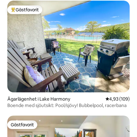
Gästfavorit
Populär gästfavorit
Ägarlägenhet i Lake Harmony
4,93 av 5 i ge
4,93 (109)
Boende med sjöutsikt: Pool/sjövy! Bubbelpool, racerbana
Gästfavorit
Gästfavorit