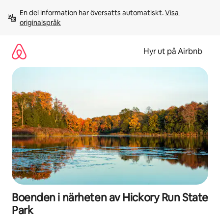
Hoppa
En del information har översatts automatiskt. 
Visa 
till
originalspråk
innehåll
Hyr ut på Airbnb
Boenden i närheten av Hickory Run State
Park