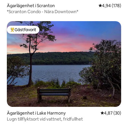
Ägarlägenhet i Scranton
4,94 av 5 i ge
4,94 (178)
*Scranton Condo - Nära Downtown*
Gästfavorit
Populär gästfavorit
Ägarlägenhet i Lake Harmony
4,87 av 5 i g
4,87 (30)
Lugn tillflyktsort vid vattnet, fridfullhet