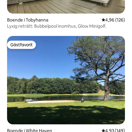
Boende i Tobyhanna
4,96 av 5 i ge
4,96 (126)
Lyxig reträtt: Bubbelpool inomhus, Glow Minigolf.
Gästfavorit
Gästfavorit
Boende i White Haven
4,93 av 5 i ge
4,93 (149)