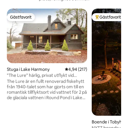
Gästfavorit
Gästfavorit
Gästfavorit
Populär gästfavor
Stuga i Lake Harmony
4,94 av 5 i genomsnittligt bet
4,94 (217)
"The Lure" härlig, privat utflykt vid
vattnet
The Lure är en fullt renoverad fiskehytt
från 1940-talet som har gjorts om till en
romantisk tillflyktsort vid vattnet för 2 på
de glaciala vattnen i Round Pond i Lake
Harmony. Detta boende är utformat för
par och kombinerar vintagecharm med
modern njutning – privat bubbelpool
under stjärnorna, sprakande vedeldad
Boende i Tobyhan
öppen spis, kvällar med öppen spis vid
hip
NYTT boende vid 