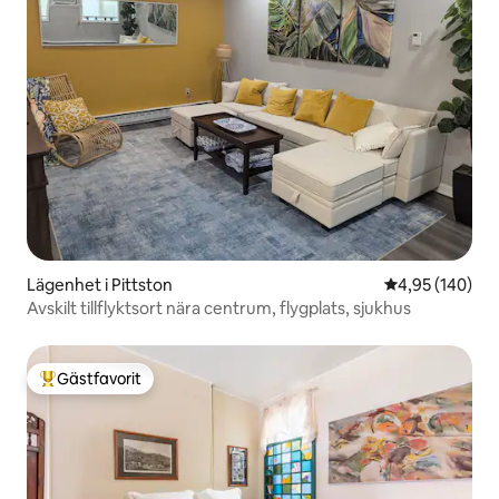
Lägenhet i Pittston
4,95 av 5 i ge
4,95 (140)
Avskilt tillflyktsort nära centrum, flygplats, sjukhus
Gästfavorit
Populär gästfavorit