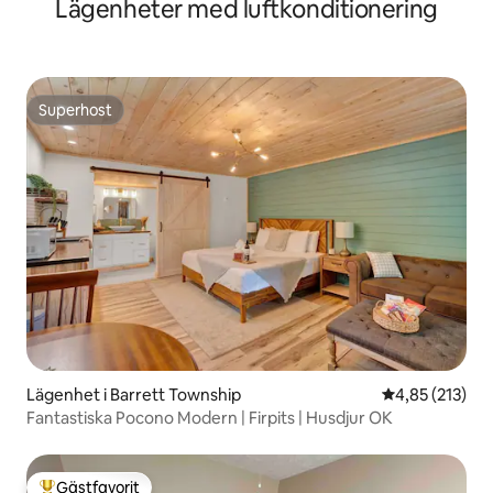
Lägenheter med luftkonditionering
Superhost
Superhost
Lägenhet i Barrett Township
4,85 av 5 i ge
4,85 (213)
Fantastiska Pocono Modern | Firpits | Husdjur OK
Gästfavorit