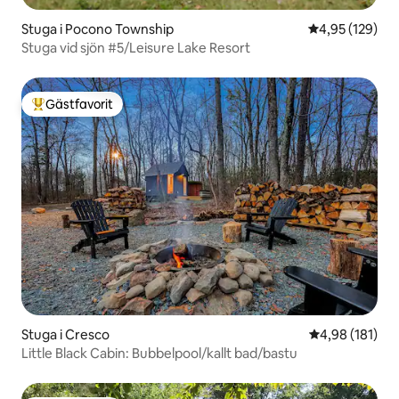
Stuga i Pocono Township
4,95 av 5 i ge
4,95 (129)
Stuga vid sjön #5/Leisure Lake Resort
Gästfavorit
Populär gästfavorit
Stuga i Cresco
4,98 av 5 i ge
4,98 (181)
Little Black Cabin: Bubbelpool/kallt bad/bastu