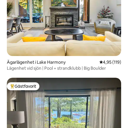
Ägarlägenhet i Lake Harmony
4,95 av 5 i ge
4,95 (119)
Lägenhet vid sjön | Pool + strandklubb | Big Boulder
Gästfavorit
Populär gästfavorit