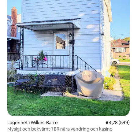
Lägenhet i Wilkes-Barre
4,78 av 5 i ge
4,78 (599)
Mysigt och bekvämt 1 BR nära vandring och kasino