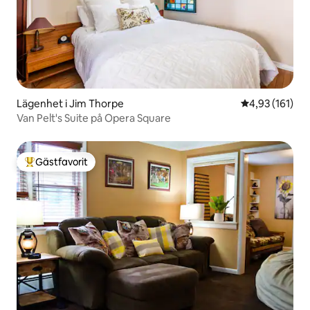
Lägenhet i Jim Thorpe
4,93 av 5 i ge
4,93 (161)
Van Pelt's Suite på Opera Square
Gästfavorit
Populär gästfavorit