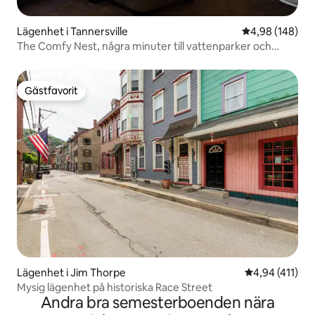
Lägenhet i Tannersville
4,98 av 5 i ge
4,98 (148)
The Comfy Nest, några minuter till vattenparker och
outlets
Gästfavorit
Gästfavorit
Lägenhet i Jim Thorpe
4,94 av 5 i ge
4,94 (411)
Mysig lägenhet på historiska Race Street
Andra bra semesterboenden nära