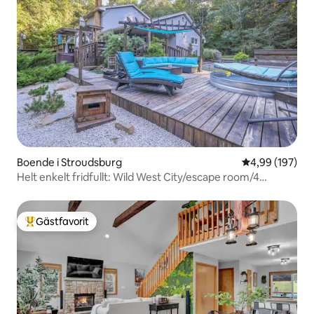
Boende i Stroudsburg
4,99 av 5 i ge
4,99 (197)
Helt enkelt fridfullt: Wild West City/escape room/4
tunnland
Gästfavorit
Populär gästfavorit