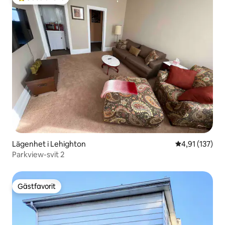
Populär gästfavorit
Lägenhet i Lehighton
4,91 av 5 i ge
4,91 (137)
Parkview-svit 2
Gästfavorit
Gästfavorit