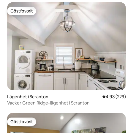
Gästfavorit
Gästfavorit
Lägenhet i Scranton
4,93 av 5 i ge
4,93 (229)
Vacker Green Ridge-lägenhet i Scranton
Gästfavorit
Gästfavorit