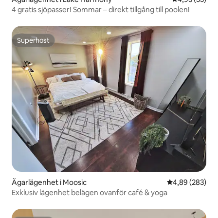
4 gratis sjöpasser! Sommar – direkt tillgång till poolen!
Superhost
Superhost
Ägarlägenhet i Moosic
4,89 av 5 i ge
4,89 (283)
Exklusiv lägenhet belägen ovanför café & yoga