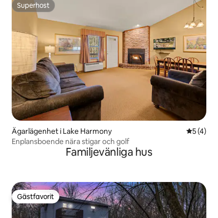
Superhost
Superhost
Ägarlägenhet i Lake Harmony
5 av 5 i 
5 (4)
Enplansboende nära stigar och golf
Familjevänliga hus
Gästfavorit
Gästfavorit