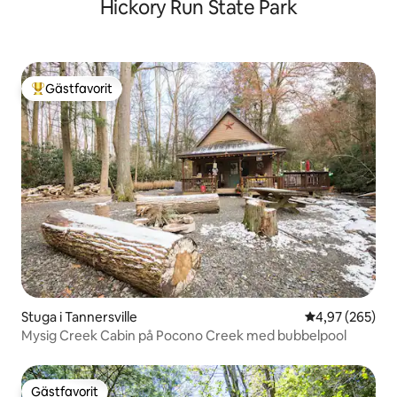
Hickory Run State Park
Gästfavorit
Populär gästfavorit
Stuga i Tannersville
4,97 av 5 i ge
4,97 (265)
Mysig Creek Cabin på Pocono Creek med bubbelpool
Gästfavorit