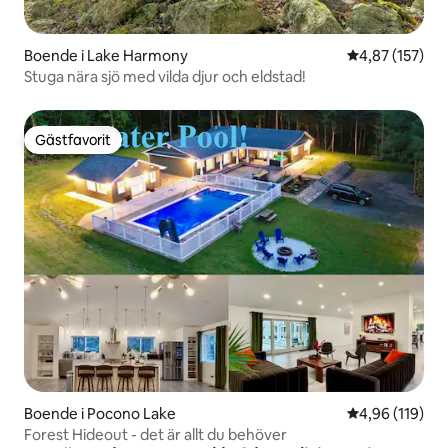
Boende i Lake Harmony
4,87 av 5 i ge
4,87 (157)
Stuga nära sjö med vilda djur och eldstad!
Gästfavorit
Gästfavorit
Boende i Pocono Lake
4,96 av 5 i ge
4,96 (119)
Forest Hideout - det är allt du behöver