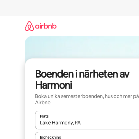
Hoppa
till
innehåll
Boenden i närheten av
Harmoni
Boka unika semesterboenden, hus och mer på
Airbnb
Plats
När resultaten är tillgängliga kan du navigera me
Incheckning