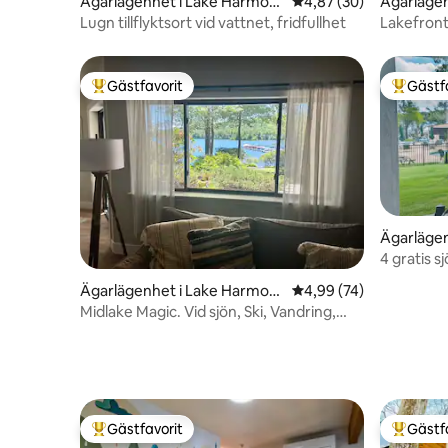
Ägarlägenhet i Lake Harmon
4,87 av 5 i genomsnit
4,87 (30)
Ägarläge
y
ny
Lugn tillflyktsort vid vattnet, fridfullhet
Lakefront
Harmony
Gästfavorit
Gästf
Populär gästfavorit
Populär 
Ägarläge
y
4 gratis 
tillgång ti
Ägarlägenhet i Lake Harmon
4,99 av 5 i genomsnit
4,99 (74)
y
Midlake Magic. Vid sjön, Ski, Vandring,
Strand, Pool
Gästfavorit
Gästf
Populär gästfavorit
Populär 