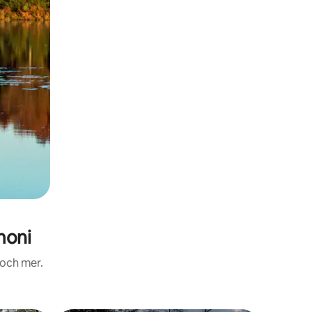
moni
 och mer.