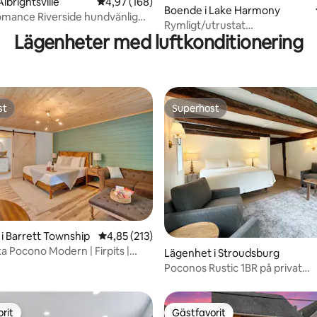
tligt betyg, 90 omdömen
lbrightsville
4,97 av 5 i genomsnittligt betyg, 168 omdöm
4,97 (168)
Boende i Lake Harmony
mance Riverside hundvänlig
Rymligt/utrustat
k
Lägenheter med luftkonditionering
kök/bubbelpool/eldstad/spel
st
Superhost
st
Superhost
i Barrett Township
4,85 av 5 i genomsnittligt betyg, 213 omdöm
4,85 (213)
a Pocono Modern | Firpits |
ligt betyg, 224 omdömen
Lägenhet i Stroudsburg
OK
Poconos Rustic 1BR på privat
semesterort
rit
Gästfavorit