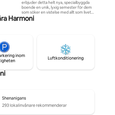
erbjuder detta helt nya, specialbyggda
boende en unik, lyxig semester för dem
or eller
som söker en vistelse med allt som livet
ära Harmoni
vid sjön har att erbjuda. Perfekt för en
romantisk semester för två, The
Lakehouse on Arrowhead skapades för
att ge ett utrymme för par att vila och
återansluta medan du njuter av vacker
sjöutsikt från både inifrån och ut. Det
rymliga däcket ligger bara några steg
från din egen privata brygga som gör det
arkering inom
möjligt för dig att paddla kajak på din
Luftkonditionering
tigheten
fritid.
ni
Shenanigans
293 lokalinvånare rekommenderar