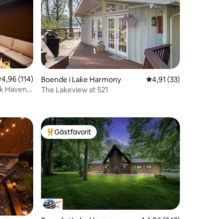
,96 av 5 i genomsnittligt betyg, 114 omdömen
4,96 (114)
Boende i Lake Harmony
4,91 av 5 i genomsnit
4,91 (33)
k Haven |
The Lakeview at 521
en
Gästfavorit
Populär gästfavorit