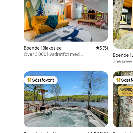
Boende i Blakeslee
5 av 5 i genomsni
5 (5)
Över 3 000 kvadratfot med
Boende i
badtunna*bastu*eldstad – Familj/husdjur
The Love
Poconos!
Gästfavorit
Gästf
Populär gästfavorit
Populär 