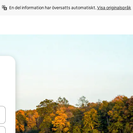
En del information har översatts automatiskt. 
Visa originalspråk
d upp- och nedåtpilarna eller utforska genom att trycka eller svepa.