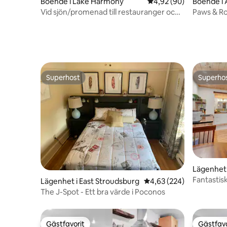
Boende i Lake Harmony
4,92 av 5 i genomsnit
4,92 (90)
Boende i A
Vid sjön/promenad till restauranger och
Paws & Ro
barer/badtunna
Island Par
Superhost
Superho
Superhost
Superho
Lägenhet 
Fantastisk
Lägenhet i East Stroudsburg
4,63 av 5 i genomsnitt
4,63 (224)
Husdjur 
The J-Spot - Ett bra värde i Poconos
Gästfavorit
Gästfavo