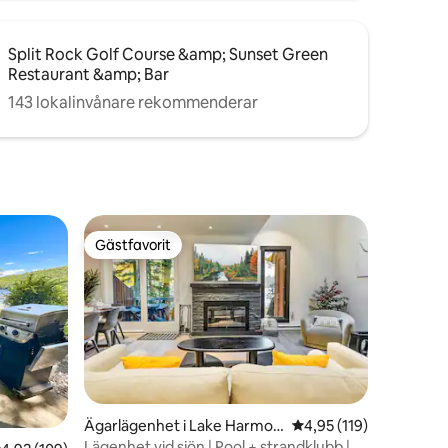
Split Rock Golf Course &amp; Sunset Green
Restaurant &amp; Bar
143 lokalinvånare rekommenderar
Gästfavorit
Gästfavorit
Ägarlägenhet i Lake Harmon
4,95 av 5 i genomsnitt
4,95 (119)
y
Lägenhet vid sjön | Pool + strandklubb |