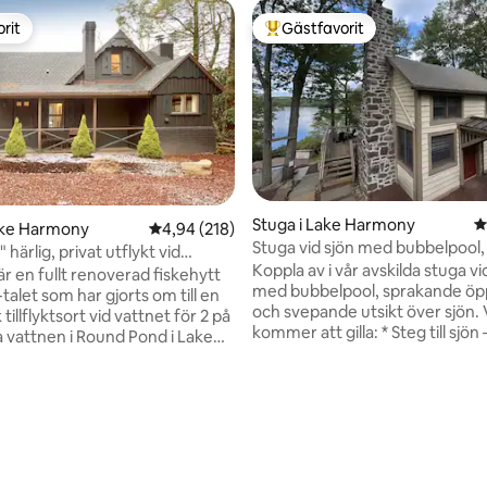
rit
Gästfavorit
rit
Populär gästfavorit
Stuga i Lake Harmony
4
ake Harmony
4,94 av 5 i genomsnittligt betyg, 218 omdöm
4,94 (218)
Stuga vid sjön med bubbelpool, 
 härlig, privat utflykt vid
och öppen spis
Koppla av i vår avskilda stuga vi
r en fullt renoverad fiskehytt
med bubbelpool, sprakande öp
talet som har gjorts om till en
och svepande utsikt över sjön. Vad du
tillflyktsort vid vattnet för 2 på
kommer att gilla: * Steg till sjön – ta
a vattnen i Round Pond i Lake
kajakerna, SUP eller kanot och 
Detta boende är utformat för
BYO-båt tillgänglig * 6-persone
kombinerar vintagecharm med
bubbelpool under stjärnorna * 
utning – privat bubbelpool
vedeldad öppen spis och snabbt
ärnorna, sprakande vedeldad
ligt betyg, 124 omdömen
Superhost-service: 1 timmes
s, kvällar med öppen spis vid
genomsnittlig svarstid * Hela s
 och lugna morgnar som
Minuter från skidbackar, golf,
i kanot. Avskilt men ändå