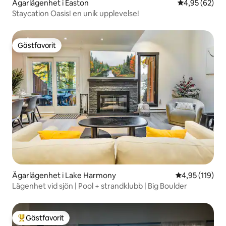
Ägarlägenhet i Easton
4,95 av 5 i g
4,95 (62)
Staycation Oasis! en unik upplevelse!
Gästfavorit
Gästfavorit
Ägarlägenhet i Lake Harmony
4,95 av 5 i ge
4,95 (119)
Lägenhet vid sjön | Pool + strandklubb | Big Boulder
Gästfavorit
Populär gästfavorit