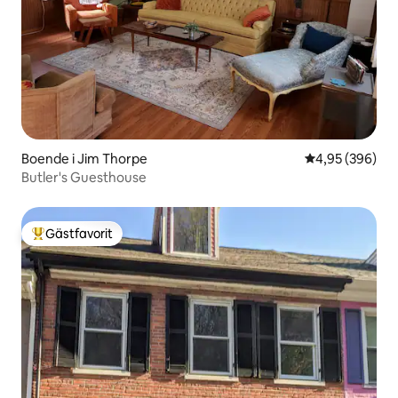
Boende i Jim Thorpe
4,95 av 5 i ge
4,95 (396)
Butler's Guesthouse
Gästfavorit
Populär gästfavorit