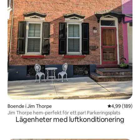
Boende i Jim Thorpe
4,99 av 5 i ge
4,99 (189)
Jim Thorpe hem-perfekt för ett par! Parkeringsplats
Lägenheter med luftkonditionering