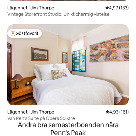
Lägenhet i Jim Thorpe
4,97 av 5 i ge
4,97 (133)
Vintage Storefront Studio: Unikt charmig vistelse
Gästfavorit
Populär gästfavorit
Lägenhet i Jim Thorpe
4,93 av 5 i ge
4,93 (161)
Van Pelt's Suite på Opera Square
Andra bra semesterboenden nära
Penn's Peak