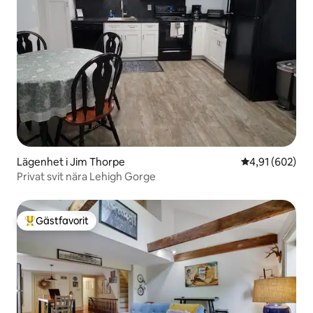
Lägenhet i Jim Thorpe
4,91 av 5 i ge
4,91 (602)
Privat svit nära Lehigh Gorge
Gästfavorit
Populär gästfavorit