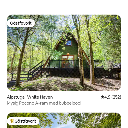
Gästfavorit
Gästfavorit
Alpstuga i White Haven
4,9 av 5 i ge
4,9 (252)
Mysig Pocono A-ram med bubbelpool
Gästfavorit
Populär gästfavorit