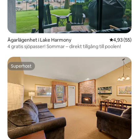
Ägarlägenhet i Lake Harmony
4,93 av 5 i g
4,93 (55)
4 gratis sjöpasser! Sommar – direkt tillgång till poolen!
Superhost
Superhost