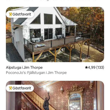
JT!
Gästfavorit
Populär gästfavorit
Alpstuga i Jim Thorpe
4,99 av 5 i ge
4,99 (133)
PoconoJo's: Fjällstugan i Jim Thorpe
Gästfavorit
Populär gästfavorit