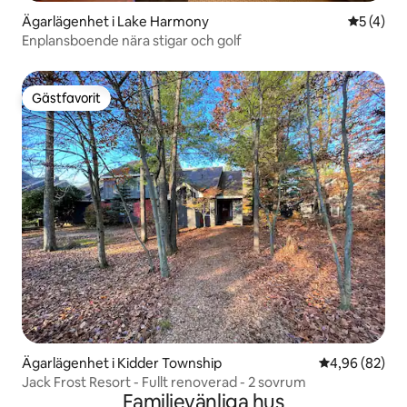
Ägarlägenhet i Lake Harmony
5 av 5 i 
5 (4)
Enplansboende nära stigar och golf
Gästfavorit
Gästfavorit
Ägarlägenhet i Kidder Township
4,96 av 5 i g
4,96 (82)
Jack Frost Resort - Fullt renoverad - 2 sovrum
Familjevänliga hus