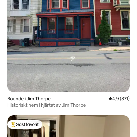
Boende i Jim Thorpe
4,9 av 5 i ge
4,9 (371)
Historiskt hem i hjärtat av Jim Thorpe
Gästfavorit
Populär gästfavorit