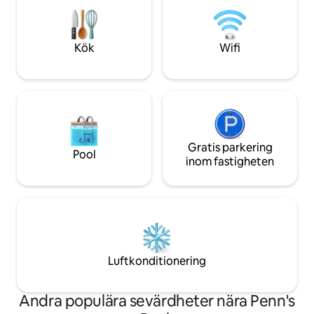
passerar i kanot. Avskilt men ändå
och sittplatser vid
ögonblick från äventyr: vandring,
speciella tillflykts
middag, skidåkning, Jim Thorpe och
och Poconos säs
Pocono Raceway – där romantiken
Kök
Wifi
aktiviteter; undan
dröjer sig kvar och tiden saktar ner.
avkoppling och nju
Gratis parkering
Pool
inom fastigheten
Luftkonditionering
Andra populära sevärdheter nära Penn's