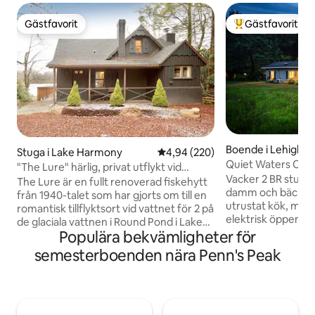
Gästfavorit
Gästfavorit
Gästfavorit
Populär gästfavor
Boende i Lehighto
Stuga i Lake Harmony
4,94 av 5 i genomsnittligt bety
4,94 (220)
Quiet Waters Cotta
"The Lure" härlig, privat utflykt vid
vattnet!
Vacker 2 BR stuga 
vattnet
The Lure är en fullt renoverad fiskehytt
damm och bäck. He
från 1940-talet som har gjorts om till en
utrustat kök, mat
romantisk tillflyktsort vid vattnet för 2 på
elektrisk öppen s
de glaciala vattnen i Round Pond i Lake
med höghastighets
Populära bekvämligheter för
Harmony. Detta boende är utformat för
spel och ROKU-TV.
par och kombinerar vintagecharm med
semesterboenden nära Penn's Peak
sovrummet vette
modern njutning – privat bubbelpool
andra sovrummet l
under stjärnorna, sprakande vedeldad
Generator vid str
öppen spis, kvällar med öppen spis vid
Utomhusutrymmen
stranden och lugna morgnar som
och grill med prop