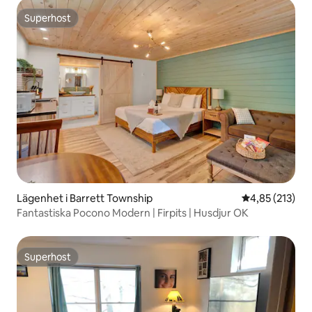
Superhost
Superhost
Lägenhet i Barrett Township
4,85 av 5 i ge
4,85 (213)
Fantastiska Pocono Modern | Firpits | Husdjur OK
Superhost
Superhost