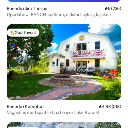
Boende i Jim Thorpe
5 av 5 i ge
5 (236)
Uppdaterat RANCH-spelrum, eldstad, cyklar, kajaker!
Gästfavorit
Populär gästfavorit
Boende i Kempton
4,98 av 5 i ge
4,98 (518)
Vagnshus med sjöutsikt på Leaser Lake B and B