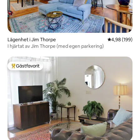
Lägenhet i Jim Thorpe
4,98 av 5 i ge
4,98 (199)
I hjärtat av Jim Thorpe (med egen parkering)
Gästfavorit
Populär gästfavorit