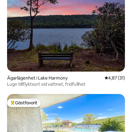
Ägarlägenhet i Lake Harmony
4,87 av 5 i g
4,87 (31)
Lugn tillflyktsort vid vattnet, fridfullhet
Gästfavorit
Populär gästfavorit