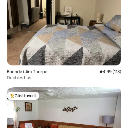
Boende i Jim Thorpe
4,99 av 5 i ge
4,99 (113)
Debbies hus
Gästfavorit
Populär gästfavorit