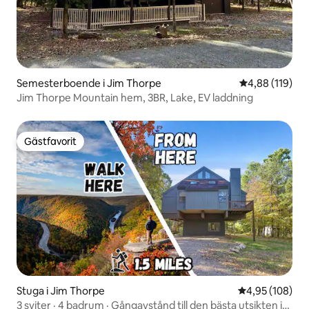
Semesterboende i Jim Thorpe
4,88 av 5 i ge
4,88 (119)
Jim Thorpe Mountain hem, 3BR, Lake, EV laddning
Gästfavorit
Gästfavorit
Stuga i Jim Thorpe
4,95 av 5 i ge
4,95 (108)
3 sviter · 4 badrum · Gångavstånd till den bästa utsikten i