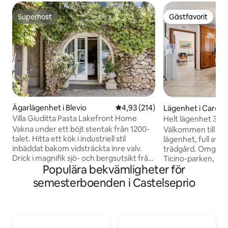
Superhost
Gästfavorit
Superhost
Gästfavorit
Ägarlägenhet i Blevio
4,93 av 5 i genomsnittligt bet
4,93 (214)
Lägenhet i Carda
o
Villa Giuditta Pasta Lakefront Home
Helt lägenhet 3 m
MXP.
Vakna under ett böjt stentak från 1200-
Välkommen till M
talet. Hitta ett kök i industriell stil
lägenhet, full av 
inbäddat bakom vidsträckta inre valv.
trädgård. Omgiven
Drick i magnifik sjö- och bergsutsikt från
Ticino-parken, 2,5
Populära bekvämligheter för
en skuggig hängmatta. Gå rakt in i
flygplats Malpens
Comosjön från soliga
behöver ta ett flyg
semesterboenden i Castelseprio
trädgårdsterrasser. CIR: 013026-CNI–
av. Boendet ligger 
00010 Bottenvåningen är en del av en
turistorter, sjöar,
villa från 1200-talet som köptes 1830 av
(Rho Fiera, Malpens
den berömda sopranen Giuditta Pasta.
lättillgängliga via m
Ta en båt, eller gå till Torno för att hitta
Hundar är tillåtna. vi ser fram emot att se