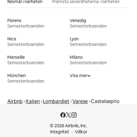
Resmål i närheten
Främsta sevärdheterna i närheten
Florens
Venedig
Semesterboenden
Semesterboenden
Nice
Lyon
Semesterboenden
Semesterboenden
Marseille
Milano
Semesterboenden
Semesterboenden
München
Visa mer
Semesterboenden
Airbnb
Italien
Lombardiet
Varese
Castelseprio
© 2026 Airbnb, Inc.
Integritet
Villkor