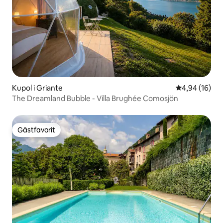
Kupol i Griante
4,94 av 5 i g
4,94 (16)
The Dreamland Bubble - Villa Brughée Comosjön
Gästfavorit
Gästfavorit