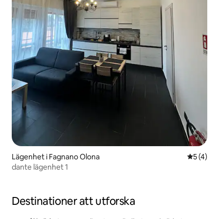
Lägenhet i Fagnano Olona
5 av 5 i 
5 (4)
dante lägenhet 1
Destinationer att utforska