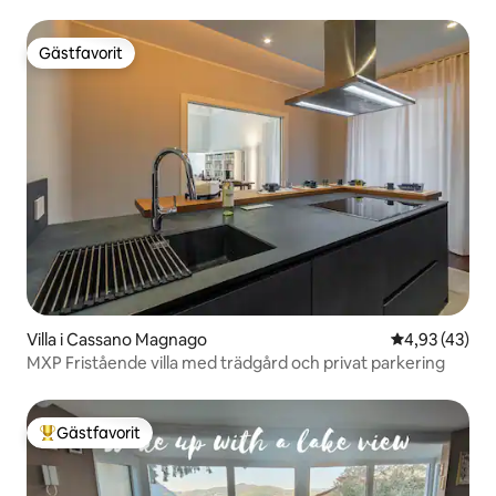
luftkonditionering/terrass
Gästfavorit
Gästfavorit
Villa i Cassano Magnago
4,93 av 5 i g
4,93 (43)
MXP Fristående villa med trädgård och privat parkering
Gästfavorit
Populär gästfavorit