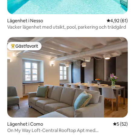
Lägenhet i Nesso
4,92 av 5 i g
4,92 (61)
Vacker lägenhet med utsikt, pool, parkering och trädgård
Gästfavorit
Populär gästfavorit
Lägenhet i Como
5 av 5 i g
5 (52)
On My Way Loft-Central Rooftop Apt med