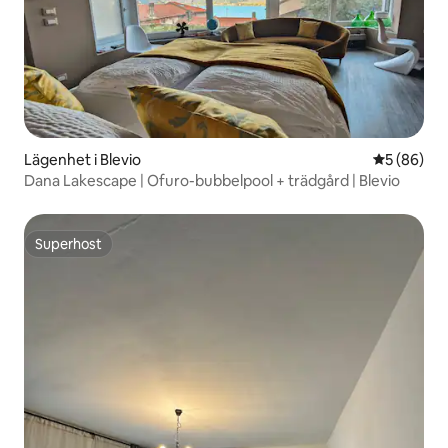
Lägenhet i Blevio
5 av 5 i g
5 (86)
Dana Lakescape | Ofuro-bubbelpool + trädgård | Blevio
Superhost
Superhost