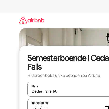
Hoppa
till
innehåll
Semesterboende i Ceda
Falls
Hitta och boka unika boenden på Airbnb
Plats
När resultaten är tillgängliga kan du navigera me
Incheckning