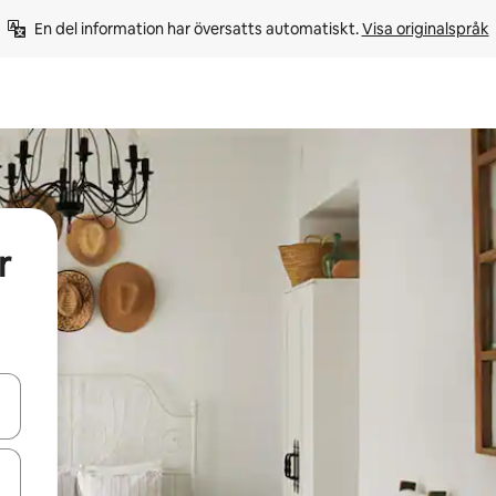
En del information har översatts automatiskt. 
Visa originalspråk
r
d upp- och nedåtpilarna eller utforska genom att trycka eller svepa.