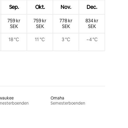
Sep.
Okt.
Nov.
Dec.
759 kr
759 kr
778 kr
834 kr
SEK
SEK
SEK
SEK
18 °C
11 °C
3 °C
−4 °C
lwaukee
Omaha
mesterboenden
Semesterboenden