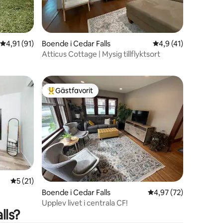
4,91 av 5 i genomsnittligt betyg, 91 omdömen
4,91 (91)
Boende i Cedar Falls
4,9 av 5 i genomsni
4,9 (41)
en
Atticus Cottage | Mysig tillflyktsort
Gästfavorit
Populär gästfavorit
en
5 av 5 i genomsnittligt betyg, 21 omdömen
5 (21)
Boende i Cedar Falls
4,97 av 5 i genomsnit
4,97 (72)
Upplev livet i centrala CF!
lls?