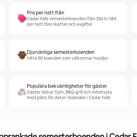
Pris per natt från
Cedar Falls semesterboenden från 284 kr SEK
per natt före skatter och avgifter
Djurvänliga semesterboenden
Hitta 90 boenden som välkomnar husdjur
Populära bekvämligheter för gäster
Gäster älskar Gym, BBQ-grill och Arbetsyta
med plats för dator i boenden i Cedar Falls
pprankade semesterboenden i Cedar Fa