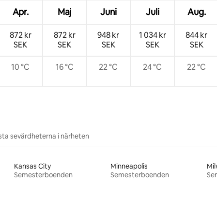
Apr.
Maj
Juni
Juli
Aug.
872 kr
872 kr
948 kr
1 034 kr
844 kr
SEK
SEK
SEK
SEK
SEK
10 °C
16 °C
22 °C
24 °C
22 °C
ta sevärdheterna i närheten
Kansas City
Minneapolis
Mi
Semesterboenden
Semesterboenden
Se