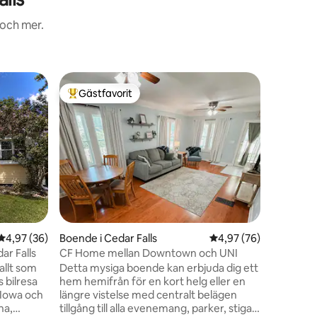
 och mer.
Lägenhet 
Gästfavorit
Gästf
Populär gästfavorit
Populär
Loft öve
Lookout 
Beläget p
sovrum
landmärk
fantastis
med den 
Street. O
homecomin
med hantv
precis dä
en
den ikonis
4,97 av 5 i genomsnittligt betyg, 36 omdömen
4,97 (36)
Boende i Cedar Falls
4,97 av 5 i genomsnit
4,97 (76)
höga tak,
"Dual Ki
ar Falls
CF Home mellan Downtown och UNI
främsta u
allt som
Detta mysiga boende kan erbjuda dig ett
par och 
 bilresa
hem hemifrån för en kort helg eller en
n Iowa och
längre vistelse med centralt belägen
na,
tillgång till alla evenemang, parker, stigar