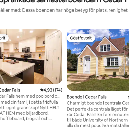
åller med: Dessa boenden har höga betyg för plats, renlighet
rit
Gästfavorit
rit
Gästfavorit
Cedar Falls
4,93 av 5 i genomsnittligt betyg, 174 omdöm
4,93 (174)
dar Falls hem med poolbord och
Boende i Cedar Falls
med din familj i detta fridfulla
Charmigt boende i centrala Ced
ett lugnt grannskap! Nytt HELT
Det perfekta centrala läget för 
T HEM med biljardbord,
rör Cedar Falls! En fem minuters
huffleboard, biograf och
till både University of Norther
r! Stort öppet
alla de mest populära matställe