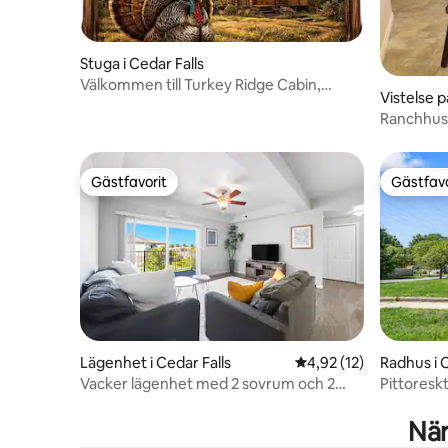
Stuga i Cedar Falls
Välkommen till Turkey Ridge Cabin,
Vistelse p
beläget på en 5 hektar stor tomt
Ranchhus
Gästfavorit
Gästfavo
Gästfavorit
Gästfavo
Lägenhet i Cedar Falls
4,92 av 5 i genomsnit
4,92 (12)
Radhus i C
Vacker lägenhet med 2 sovrum och 2
Pittoresk
badrum
När