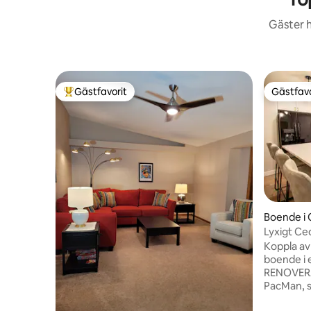
Gäster h
Gästfavorit
Gästfavo
Populär gästfavorit
Gästfavo
Boende i 
Lyxigt Ce
teater
Koppla av 
boende i 
RENOVERA
PacMan, s
mycket me