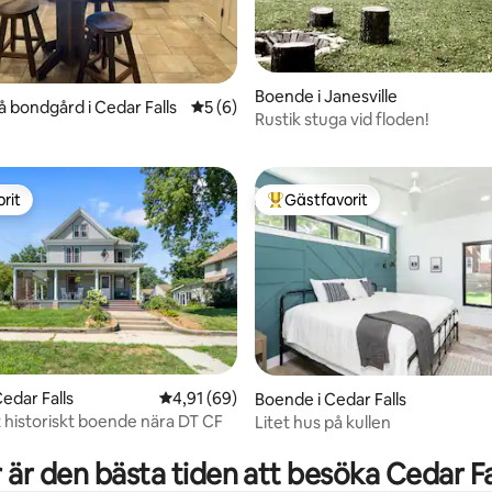
Boende i Janesville
å bondgård i Cedar Falls
5 av 5 i genomsnittligt betyg, 6 omdöm
5 (6)
Rustik stuga vid floden!
rit
Gästfavorit
rit
Populär gästfavorit
tligt betyg, 12 omdömen
edar Falls
4,91 av 5 i genomsnittligt betyg, 69 omdöm
4,91 (69)
Boende i Cedar Falls
t historiskt boende nära DT CF
Litet hus på kullen
 är den bästa tiden att besöka Cedar Fa