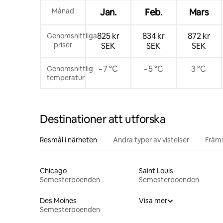
Månad
Jan.
Feb.
Mars
825 kr
834 kr
872 kr
Genomsnittliga
priser
SEK
SEK
SEK
−7 °C
−5 °C
3 °C
Genomsnittlig
temperatur
Destinationer att utforska
Resmål i närheten
Andra typer av vistelser
Främs
Chicago
Saint Louis
Semesterboenden
Semesterboenden
Des Moines
Visa mer
Semesterboenden