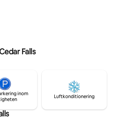
m. Detta
och företag som gör Cedar Valley
t utrustat
speciell. Vardagsrummen ligger alla på
vrum
huvudvåningen med två sovrum, vart
och ett med en dubbelsäng. Det
sittande
huvudsakliga vardagsrummet har en
 extra
öppen planlösning som förbinder köket
usch, en
och vardagsrummet med gott om
en privat
naturligt ljus. Det finns en inhägnad gård.
tplatser.
Du kan också njuta av din tid på den lugna
Cedar Falls
gatan på verandan.
arkering inom
Luftkonditionering
tigheten
lls