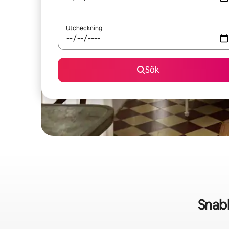
Utcheckning
Sök
Snabb