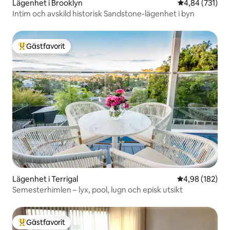
Lägenhet i Brooklyn
4,84 av 5 i ge
4,84 (731)
Intim och avskild historisk Sandstone-lägenhet i byn
Gästfavorit
Populär gästfavorit
Lägenhet i Terrigal
4,98 av 5 i ge
4,98 (182)
Semesterhimlen – lyx, pool, lugn och episk utsikt
Gästfavorit
Populär gästfavorit