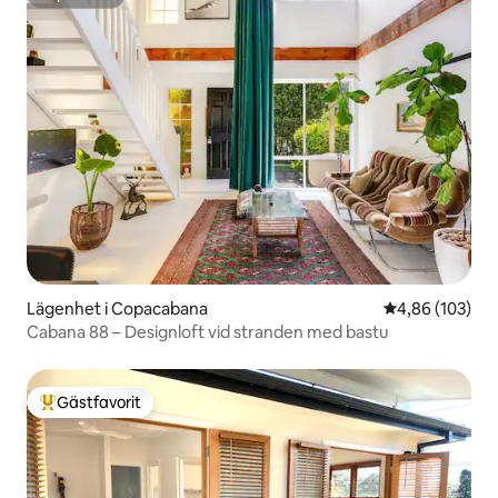
Superhost
Lägenhet i Copacabana
4,86 av 5 i ge
4,86 (103)
Cabana 88 – Designloft vid stranden med bastu
Gästfavorit
Populär gästfavorit