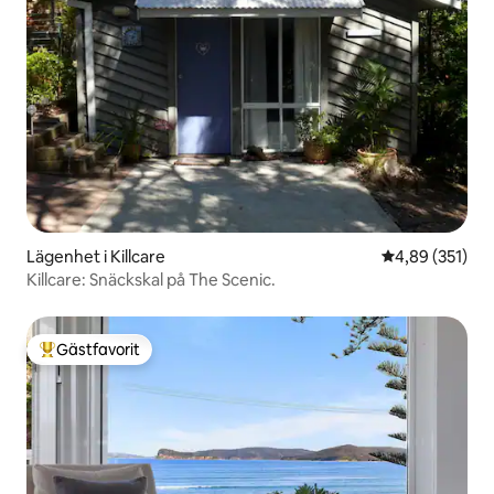
Lägenhet i Killcare
4,89 av 5 i ge
4,89 (351)
Killcare: Snäckskal på The Scenic.
Gästfavorit
Populär gästfavorit