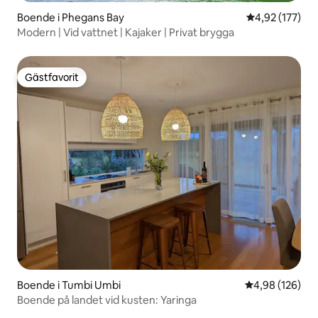
Boende i Phegans Bay
4,92 av 5 i ge
4,92 (177)
Modern | Vid vattnet | Kajaker | Privat brygga
Gästfavorit
Gästfavorit
Boende i Tumbi Umbi
4,98 av 5 i ge
4,98 (126)
Boende på landet vid kusten: Yaringa