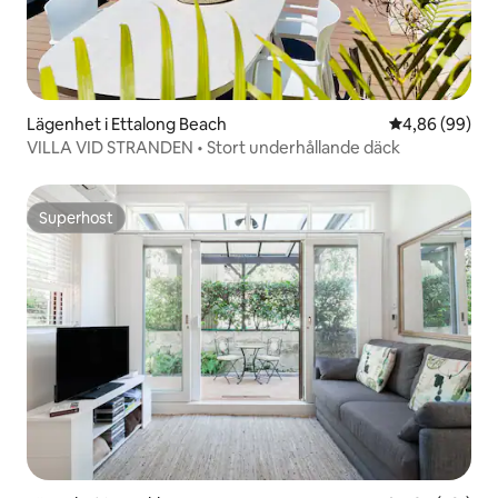
Lägenhet i Ettalong Beach
4,86 av 5 i g
4,86 (99)
VILLA VID STRANDEN • Stort underhållande däck
Superhost
Superhost