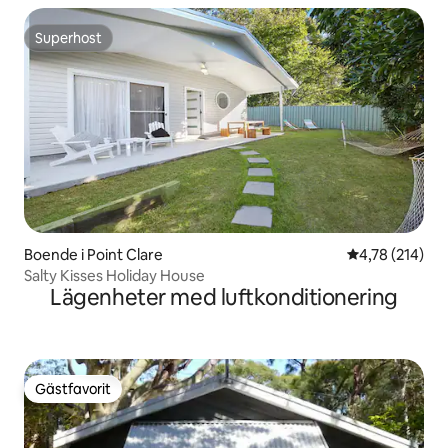
Superhost
Superhost
Boende i Point Clare
4,78 av 5 i ge
4,78 (214)
Salty Kisses Holiday House
Lägenheter med luftkonditionering
Gästfavorit
Gästfavorit