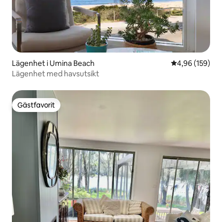
Lägenhet i Umina Beach
4,96 av 5 i ge
4,96 (159)
Lägenhet med havsutsikt
Gästfavorit
Gästfavorit