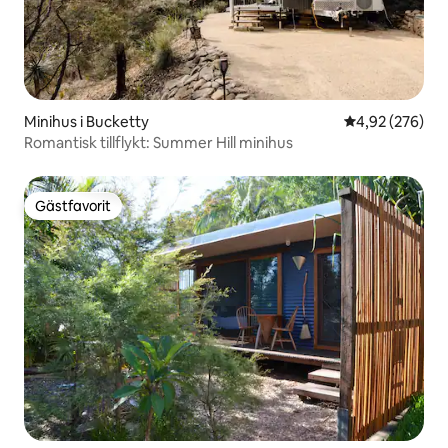
Minihus i Bucketty
4,92 av 5 i ge
4,92 (276)
Romantisk tillflykt: Summer Hill minihus
Gästfavorit
Gästfavorit