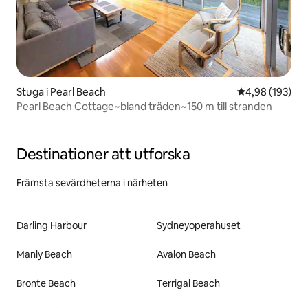
Stuga i Pearl Beach
4,98 av 5 i ge
4,98 (193)
Pearl Beach Cottage~bland träden~150 m till stranden
Destinationer att utforska
Främsta sevärdheterna i närheten
Darling Harbour
Sydneyoperahuset
Manly Beach
Avalon Beach
Bronte Beach
Terrigal Beach