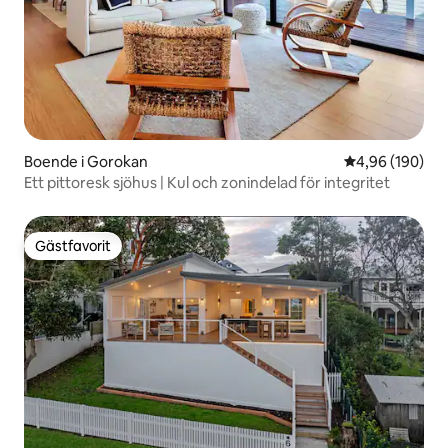
Boende i Gorokan
4,96 av 5 i ge
4,96 (190)
Ett pittoresk sjöhus | Kul och zonindelad för integritet
Gästfavorit
Gästfavorit