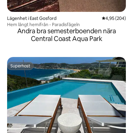
Lägenhet i East Gosford
4,95 av 5 i ge
4,95 (204)
Hem långt hemifrån - Paradisfågeln
Andra bra semesterboenden nära
Central Coast Aqua Park
Superhost
Superhost