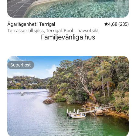
Ägarlägenhet i Terrigal
4,68 av 5 i ge
4,68 (235)
Terrasser till sjöss, Terrigal. Pool + havsutsikt
Familjevänliga hus
Superhost
Superhost