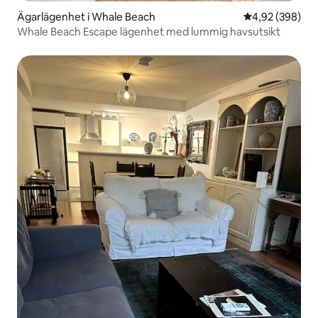
Ägarlägenhet i Whale Beach
4,92 av 5 i ge
4,92 (398)
Whale Beach Escape lägenhet med lummig havsutsikt