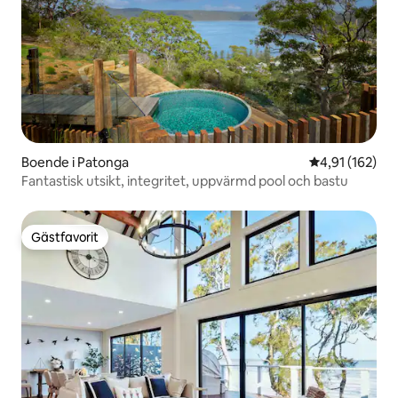
Boende i Patonga
4,91 av 5 i ge
4,91 (162)
Fantastisk utsikt, integritet, uppvärmd pool och bastu
Gästfavorit
Gästfavorit