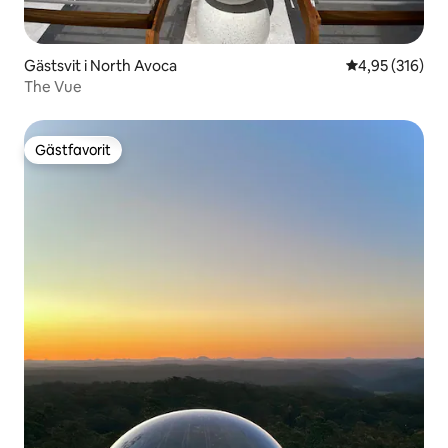
Gästsvit i North Avoca
4,95 av 5 i ge
4,95 (316)
The Vue
Gästfavorit
Gästfavorit