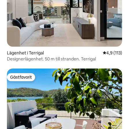
Lägenhet i Terrigal
4,9 av 5 i g
4,9 (113)
Designerlägenhet. 50 m till stranden. Terrigal
Gästfavorit
Gästfavorit