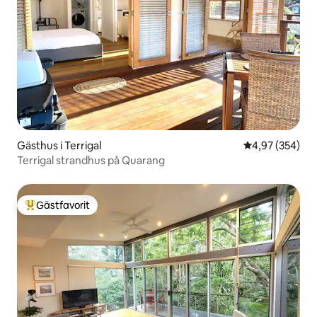
Gästhus i Terrigal
4,97 av 5 i ge
4,97 (354)
Terrigal strandhus på Quarang
Gästfavorit
Populär gästfavorit