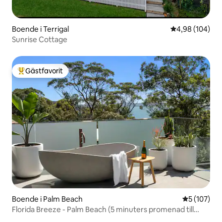
Boende i Terrigal
4,98 av 5 i ge
4,98 (104)
Sunrise Cottage
Gästfavorit
Populär gästfavorit
Boende i Palm Beach
5 av 5 i ge
5 (107)
Florida Breeze - Palm Beach (5 minuters promenad till
stranden)