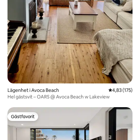
Lägenhet i Avoca Beach
4,83 av 5 i ge
4,83 (175)
Hel gästsvit – OARS @ Avoca Beach w Lakeview
Gästfavorit
Gästfavorit