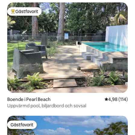
Gästfavorit
Populär gästfavorit
Boende i Pearl Beach
4,98 av 5 i ge
4,98 (114)
Uppvärmd pool, biljardbord och sovsal
Gästfavorit
Gästfavorit