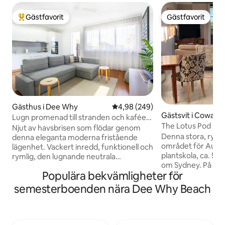
Gästfavorit
Gästfavorit
Populär gästfavorit
Gästfavorit
Gästhus i Dee Why
4,98 av 5 i genomsnittligt bety
4,98 (249)
Gästsvit i Cowan
Lugn promenad till stranden och kaféer
The Lotus Pod - U
från en lägenhet som vetter mot norr
Njut av havsbrisen som flödar genom
utsikt
Denna stora, rymli
denna eleganta moderna fristående
området för Aust
lägenhet. Vackert inredd, funktionell och
plantskola, ca. 50 
rymlig, den lugnande neutrala
om Sydney. På tröskeln till Hawkesbury
färgpaletten ger en strandliknande
Populära bekvämligheter för
River och Berowra
atmosfär. Med egen parkering utanför
Lotus Pod en tillfl
gatan, tvättstuga, takfläktar, fullt
semesterboenden nära Dee Why Beach
en romantisk tillflyktsort. 
utrustat kök, höghastighets Wi-Fi, Apple
utsikt över det or
TV-tillgång, har den allt du behöver för
Mougamarra och o
att göra det till ett hem hemifrån. Den
ett perfekt ställe 
anser att en hållbar livsstil, som ger dig