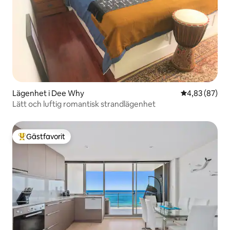
Lägenhet i Dee Why
4,83 av 5 i g
4,83 (87)
Lätt och luftig romantisk strandlägenhet
Gästfavorit
Populär gästfavorit