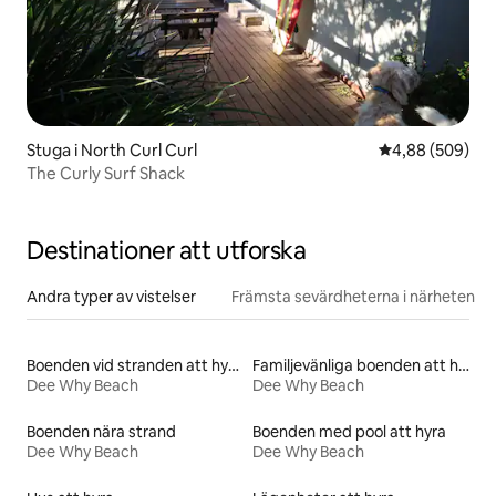
Stuga i North Curl Curl
4,88 av 5 i ge
4,88 (509)
The Curly Surf Shack
Destinationer att utforska
Andra typer av vistelser
Främsta sevärdheterna i närheten
Boenden vid stranden att hyra
Familjevänliga boenden att hyra
Dee Why Beach
Dee Why Beach
Boenden nära strand
Boenden med pool att hyra
Dee Why Beach
Dee Why Beach