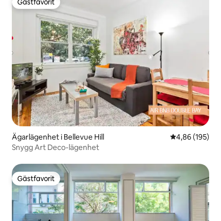
Gästfavorit
Gästfavorit
Ägarlägenhet i Bellevue Hill
4,86 av 5 i ge
4,86 (195)
Snygg Art Deco-lägenhet
Gästfavorit
Gästfavorit