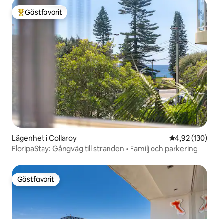
Gästfavorit
Populär gästfavorit
Lägenhet i Collaroy
4,92 av 5 i ge
4,92 (130)
FloripaStay: Gångväg till stranden • Familj och parkering
Gästfavorit
Gästfavorit