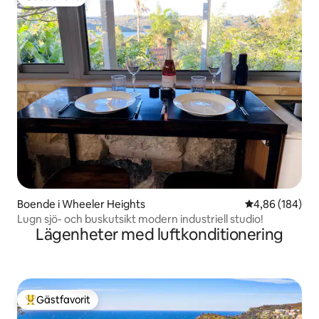
Gästfavorit
Boende i Wheeler Heights
4,86 av 5 i ge
4,86 (184)
Lugn sjö- och buskutsikt modern industriell studio!
Lägenheter med luftkonditionering
Gästfavorit
Populär gästfavorit