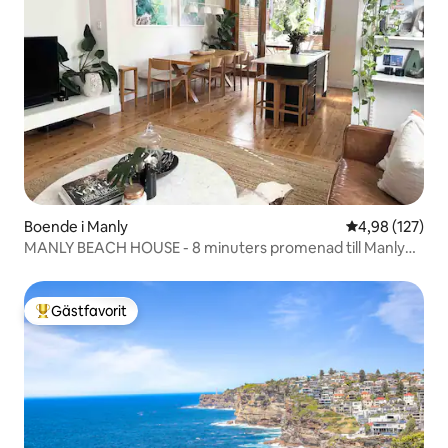
Boende i Manly
4,98 av 5 i ge
4,98 (127)
MANLY BEACH HOUSE - 8 minuters promenad till Manly
Beach!
Gästfavorit
Populär gästfavorit