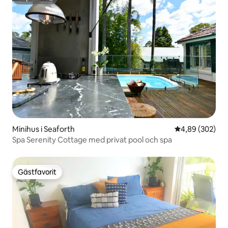
Superhost
Minihus i Seaforth
4,89 av 5 i ge
4,89 (302)
Spa Serenity Cottage med privat pool och spa
Gästfavorit
Gästfavorit