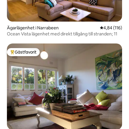
Ägarlägenhet i Narrabeen
4,84 av 5 i ge
4,84 (116)
Ocean Vista lägenhet med direkt tillgång till stranden; 11
Gästfavorit
Populär gästfavorit