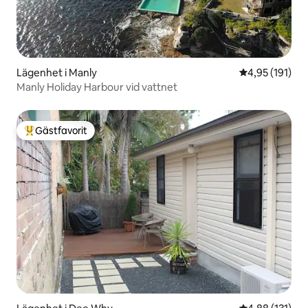
Lägenhet i Manly
4,95 av 5 i ge
4,95 (191)
Manly Holiday Harbour vid vattnet
Gästfavorit
Populär gästfavorit