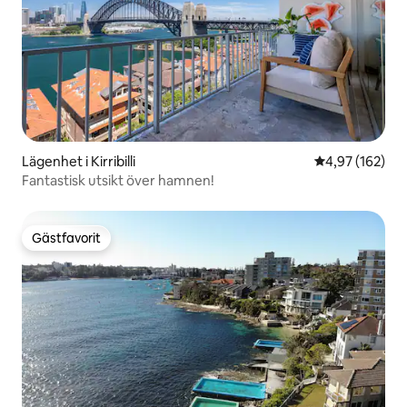
Lägenhet i Kirribilli
4,97 av 5 i ge
4,97 (162)
Fantastisk utsikt över hamnen!
Gästfavorit
Gästfavorit