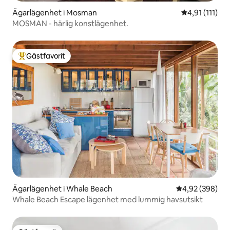
Ägarlägenhet i Mosman
4,91 av 5 i g
4,91 (111)
MOSMAN - härlig konstlägenhet.
Gästfavorit
Populär gästfavorit
Ägarlägenhet i Whale Beach
4,92 av 5 i ge
4,92 (398)
Whale Beach Escape lägenhet med lummig havsutsikt