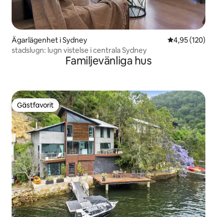
Ägarlägenhet i Sydney
4,95 av 5 i ge
4,95 (120)
stadslugn: lugn vistelse i centrala Sydney
Familjevänliga hus
Gästfavorit
Gästfavorit