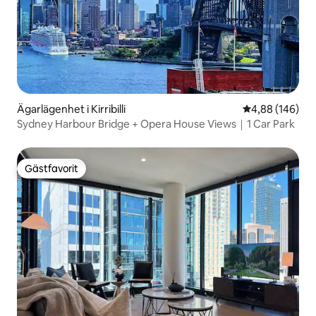
Ägarlägenhet i Kirribilli
4,88 av 5 i ge
4,88 (146)
Sydney Harbour Bridge + Opera House Views｜1 Car Park
Gästfavorit
Gästfavorit