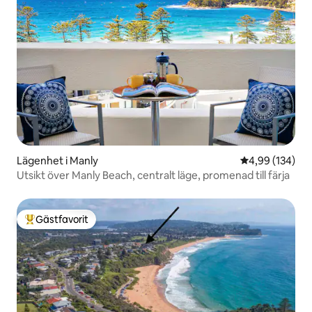
Lägenhet i Manly
4,99 av 5 i ge
4,99 (134)
Utsikt över Manly Beach, centralt läge, promenad till färja
Gästfavorit
Populär gästfavorit