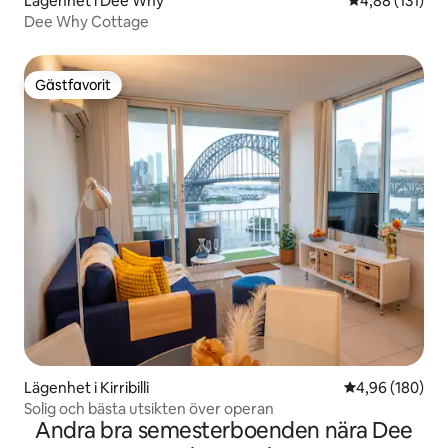
Lägenhet i Dee Why
4,88 av 5 i ge
4,88 (131)
Dee Why Cottage
Gästfavorit
Gästfavorit
Lägenhet i Kirribilli
4,96 av 5 i ge
4,96 (180)
Solig och bästa utsikten över operan
Andra bra semesterboenden nära Dee