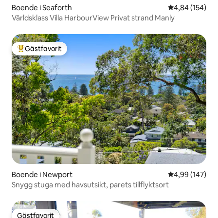
Boende i Seaforth
4,84 av 5 i ge
4,84 (154)
Världsklass Villa HarbourView Privat strand Manly
Gästfavorit
Populär gästfavorit
Boende i Newport
4,99 av 5 i ge
4,99 (147)
Snygg stuga med havsutsikt, parets tillflyktsort
Gästfavorit