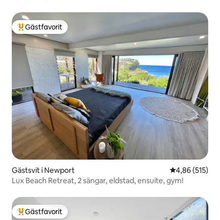
Gästfavorit
Populär gästfavorit
Gästsvit i Newport
4,86 av 5 i ge
4,86 (515)
Lux Beach Retreat, 2 sängar, eldstad, ensuite, gym!
Gästfavorit
Populär gästfavorit