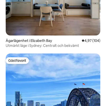
Ägarlägenhet i Elizabeth Bay
4,97 av 5 i ge
4,97 (104)
Utmärkt läge i Sydney: Centralt och bekvämt
Gästfavorit
Gästfavorit