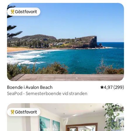
Gästfavorit
Populär gästfavorit
Boende i Avalon Beach
4,97 av 5 i ge
4,97 (299)
SeaPod - Semesterboende vid stranden
Gästfavorit
Populär gästfavorit