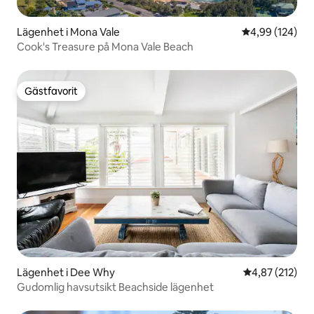
Lägenhet i Mona Vale
4,99 av 5 i ge
4,99 (124)
Cook's Treasure på Mona Vale Beach
Gästfavorit
Gästfavorit
Lägenhet i Dee Why
4,87 av 5 i ge
4,87 (212)
Gudomlig havsutsikt Beachside lägenhet