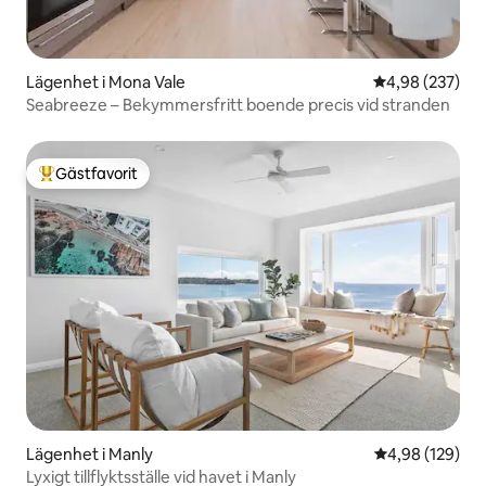
Lägenhet i Mona Vale
4,98 av 5 i ge
4,98 (237)
Seabreeze – Bekymmersfritt boende precis vid stranden
Gästfavorit
Populär gästfavorit
Lägenhet i Manly
4,98 av 5 i ge
4,98 (129)
Lyxigt tillflyktsställe vid havet i Manly