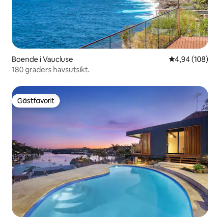
Boende i Vaucluse
4,94 av 5 i ge
4,94 (108)
180 graders havsutsikt.
Gästfavorit
Gästfavorit