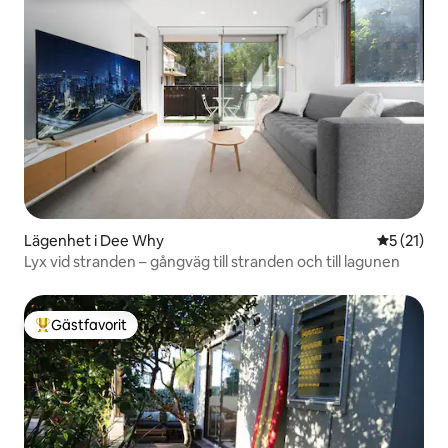
Lägenhet i Dee Why
5 av 5 i g
5 (21)
Lyx vid stranden – gångväg till stranden och till lagunen
Gästfavorit
Populär gästfavorit