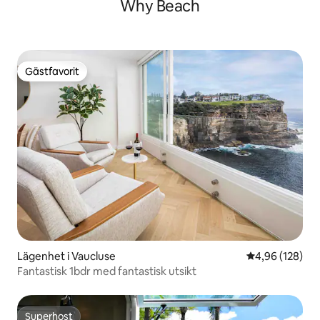
Why Beach
Gästfavorit
Gästfavorit
Lägenhet i Vaucluse
4,96 av 5 i ge
4,96 (128)
Fantastisk 1bdr med fantastisk utsikt
Superhost