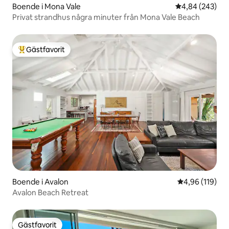
Boende i Mona Vale
4,84 av 5 i ge
4,84 (243)
Privat strandhus några minuter från Mona Vale Beach
Gästfavorit
Populär gästfavorit
Boende i Avalon
4,96 av 5 i ge
4,96 (119)
Avalon Beach Retreat
Gästfavorit