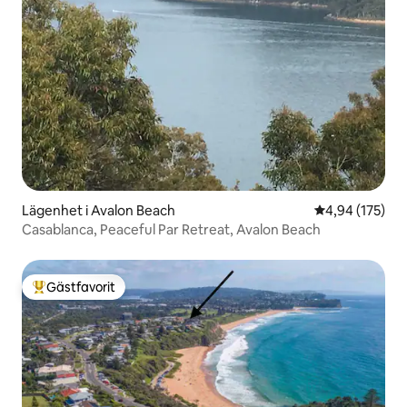
Lägenhet i Avalon Beach
4,94 av 5 i ge
4,94 (175)
Casablanca, Peaceful Par Retreat, Avalon Beach
Gästfavorit
Populär gästfavorit