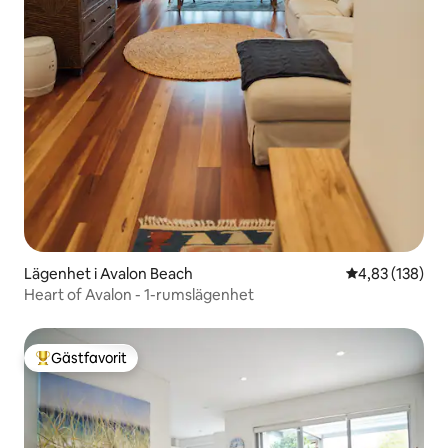
Lägenhet i Avalon Beach
4,83 av 5 i ge
4,83 (138)
Heart of Avalon - 1-rumslägenhet
Gästfavorit
Populär gästfavorit