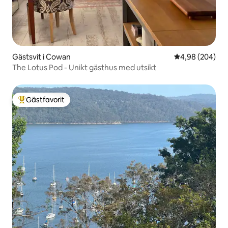
Gästsvit i Cowan
4,98 av 5 i ge
4,98 (204)
The Lotus Pod - Unikt gästhus med utsikt
Gästfavorit
Populär gästfavorit