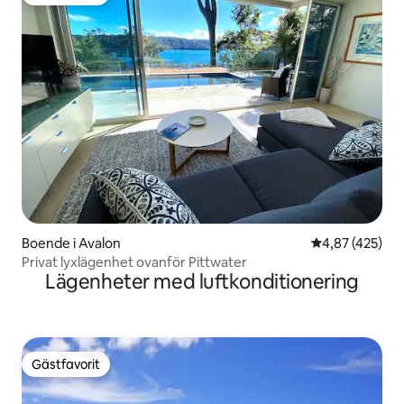
Gästfavorit
Boende i Avalon
4,87 av 5 i ge
4,87 (425)
Privat lyxlägenhet ovanför Pittwater
Lägenheter med luftkonditionering
Gästfavorit
Gästfavorit