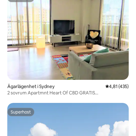
Superhost
Ägarlägenhet i Sydney
4,81 av 5 i ge
4,81 (435)
2 sovrum Apartmnt Heart Of CBD GRATIS
PARKERINGSPLATS
Superhost
Superhost