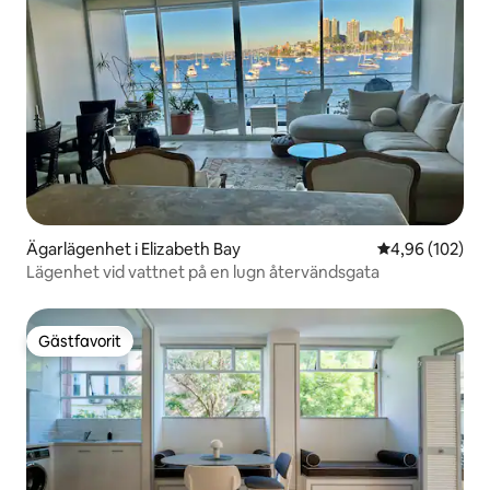
Ägarlägenhet i Elizabeth Bay
4,96 av 5 i ge
4,96 (102)
Lägenhet vid vattnet på en lugn återvändsgata
Gästfavorit
Gästfavorit