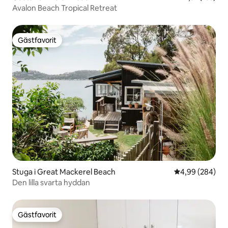
Avalon Beach Tropical Retreat
Gästfavorit
Gästfavorit
Stuga i Great Mackerel Beach
4,99 av 5 i ge
4,99 (284)
Den lilla svarta hyddan
Gästfavorit
Gästfavorit