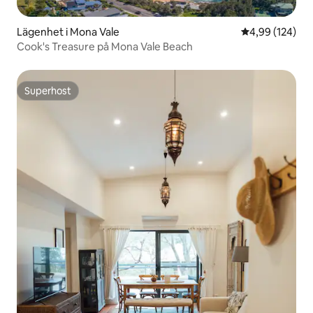
Lägenhet i Mona Vale
4,99 av 5 i ge
4,99 (124)
Cook's Treasure på Mona Vale Beach
Superhost
Superhost