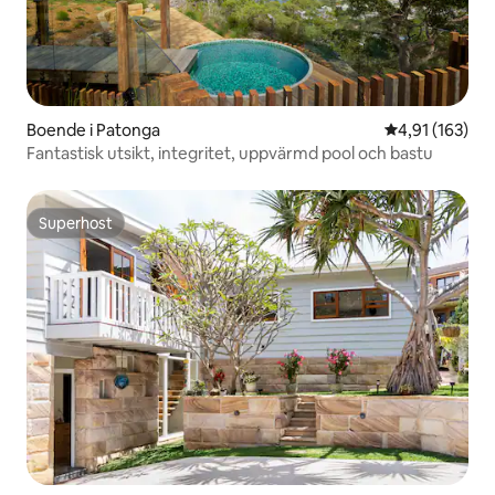
Boende i Patonga
4,91 av 5 i ge
4,91 (163)
Fantastisk utsikt, integritet, uppvärmd pool och bastu
Superhost
Superhost