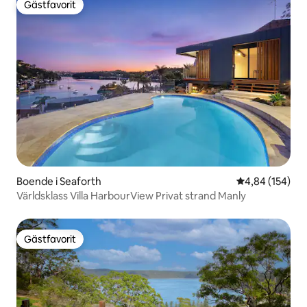
Gästfavorit
Gästfavorit
Boende i Seaforth
4,84 av 5 i ge
4,84 (154)
Världsklass Villa HarbourView Privat strand Manly
Gästfavorit
Gästfavorit