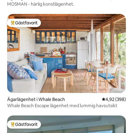
MOSMAN - härlig konstlägenhet.
Gästfavorit
Populär gästfavorit
Ägarlägenhet i Whale Beach
4,92 av 5 i ge
4,92 (398)
Whale Beach Escape lägenhet med lummig havsutsikt
Gästfavorit
Populär gästfavorit