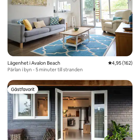
Lägenhet i Avalon Beach
4,95 av 5 i ge
4,95 (162)
Pärlan i byn - 5 minuter till stranden
Gästfavorit
Gästfavorit