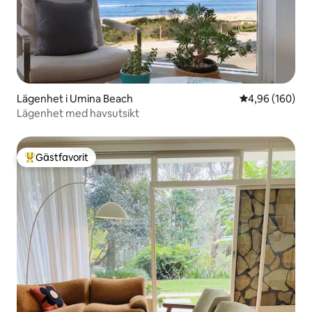
Lägenhet i Umina Beach
4,96 av 5 i ge
4,96 (160)
Lägenhet med havsutsikt
Gästfavorit
Populär gästfavorit