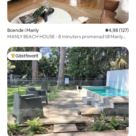
Boende i Manly
4,98 av 5 i ge
4,98 (127)
MANLY BEACH HOUSE - 8 minuters promenad till Manly
Beach!
Gästfavorit
Populär gästfavorit