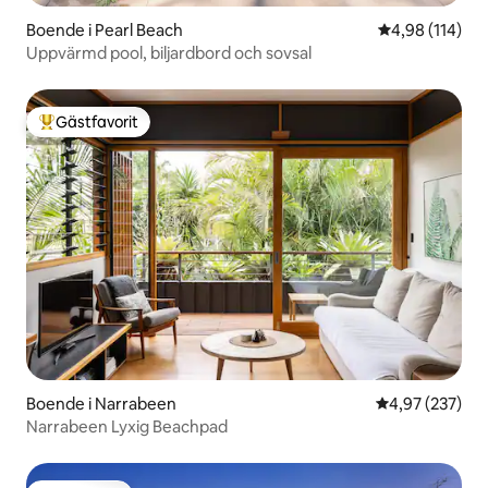
Boende i Pearl Beach
4,98 av 5 i ge
4,98 (114)
Uppvärmd pool, biljardbord och sovsal
Gästfavorit
Populär gästfavorit
Boende i Narrabeen
4,97 av 5 i ge
4,97 (237)
Narrabeen Lyxig Beachpad