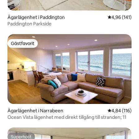
Ägarlägenhet i Paddington
4,96 av 5 i ge
4,96 (141)
Paddington Parkside
Gästfavorit
Gästfavorit
Ägarlägenhet i Narrabeen
4,84 av 5 i ge
4,84 (116)
Ocean Vista lägenhet med direkt tillgång till stranden; 11
Superhost