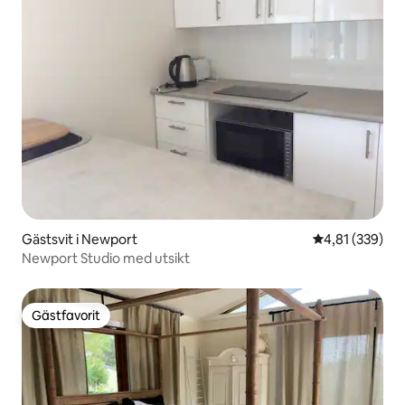
Gästsvit i Newport
4,81 av 5 i ge
4,81 (339)
Newport Studio med utsikt
Gästfavorit
Gästfavorit