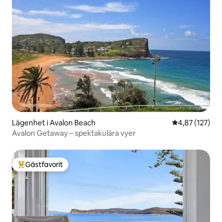
Lägenhet i Avalon Beach
4,87 av 5 i ge
4,87 (127)
Avalon Getaway – spektakulära vyer
Gästfavorit
Populär gästfavorit