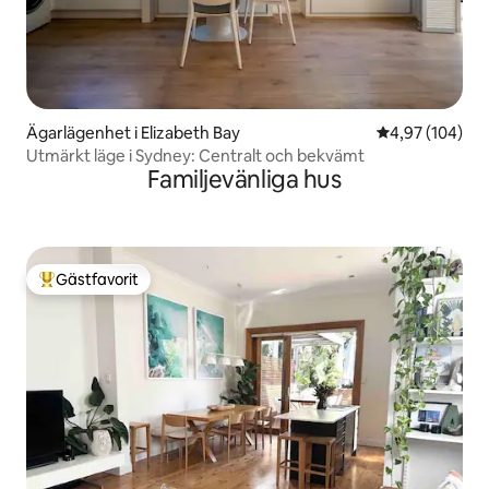
Ägarlägenhet i Elizabeth Bay
4,97 av 5 i ge
4,97 (104)
Utmärkt läge i Sydney: Centralt och bekvämt
Familjevänliga hus
Gästfavorit
Populär gästfavorit