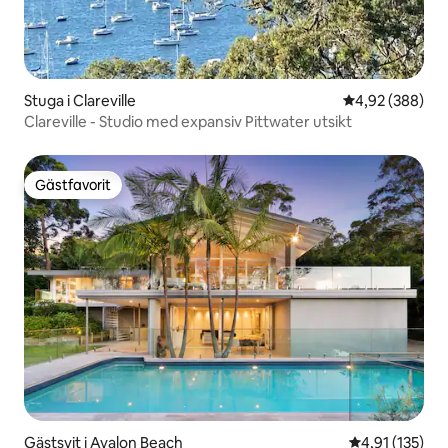
Stuga i Clareville
4,92 av 5 i ge
4,92 (388)
Clareville - Studio med expansiv Pittwater utsikt
Gästfavorit
Gästfavorit
Gästsvit i Avalon Beach
4,91 av 5 i ge
4,91 (135)