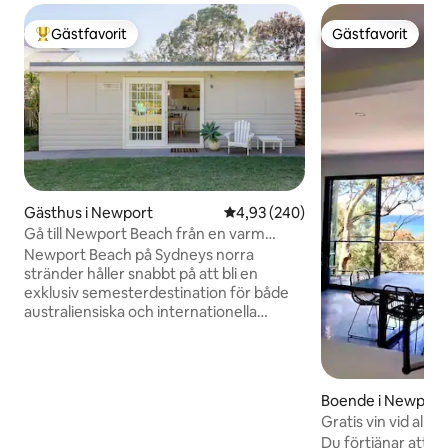
Gästfavorit
Gästfavorit
Populär gästfavorit
Gästfavorit
Gästhus i Newport
4,93 av 5 i genomsnittligt bety
4,93 (240)
Gå till Newport Beach från en varm
studio
Newport Beach på Sydneys norra
stränder håller snabbt på att bli en
exklusiv semesterdestination för både
australiensiska och internationella
semesterfirare. Inte bara är det känt för
sina många populära surfpauser
inklusive Newport Peak och rev, det är
också idealiskt för simning, patrulleras av
Boende i Newport
livräddare under sommarmånaderna
Gratis vin vid alla ö
från oktober till april. Det ikoniska
och augusti
Du förtjänar att n
Newport Hotel ligger en kort 10