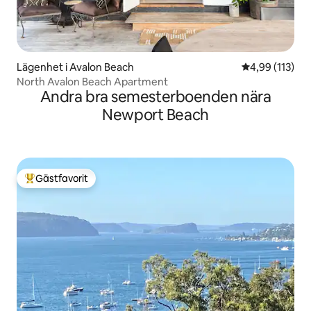
Lägenhet i Avalon Beach
4,99 av 5 i ge
4,99 (113)
North Avalon Beach Apartment
Andra bra semesterboenden nära
Newport Beach
Gästfavorit
Populär gästfavorit