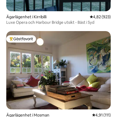
Ägarlägenhet i Kirribilli
4,82 av 5 i ge
4,82 (923)
Luxe Opera och Harbour Bridge utsikt - Bäst i Syd
Gästfavorit
Populär gästfavorit
Ägarlägenhet i Mosman
4,91 av 5 i g
4,91 (111)