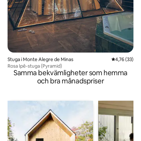
Stuga i Monte Alegre de Minas
4,76 av 5 i g
4,76 (33)
Rosa Ipê-stuga (Pyramid)
Samma bekvämligheter som hemma
och bra månadspriser