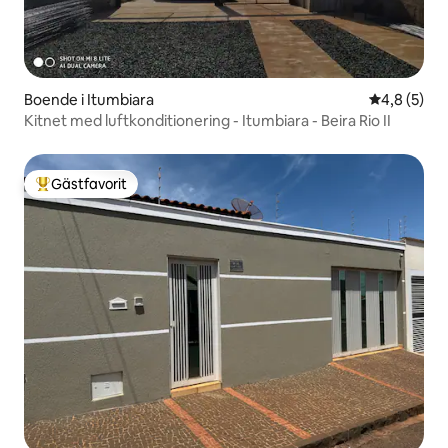
Boende i Itumbiara
4,8 av 5 i 
4,8 (5)
Kitnet med luftkonditionering - Itumbiara - Beira Rio II
Gästfavorit
Populär gästfavorit