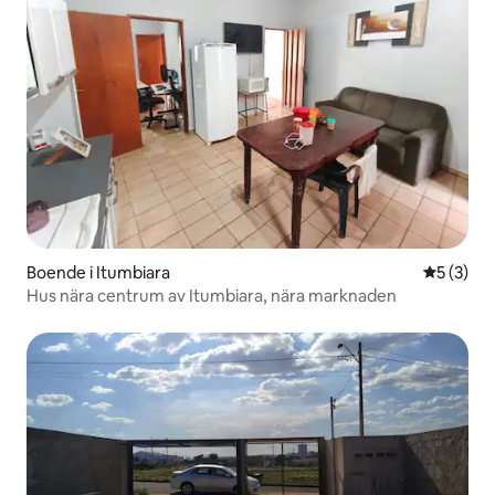
Boende i Itumbiara
5 av 5 i 
5 (3)
Hus nära centrum av Itumbiara, nära marknaden