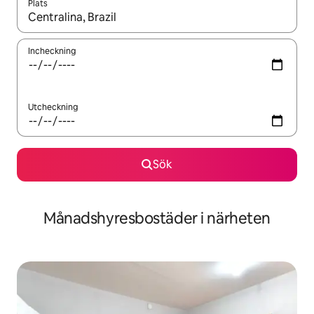
Plats
När resultaten är tillgängliga kan du navigera med upp- och ned
Incheckning
Utcheckning
Sök
Månadshyresbostäder i närheten