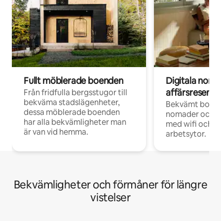
Fullt möblerade boenden
Digitala nom
affärsresenär
Från fridfulla bergsstugor till
bekväma stadslägenheter,
Bekvämt boend
dessa möblerade boenden
nomader och d
har alla bekvämligheter man
med wifi och d
är van vid hemma.
arbetsytor.
Bekvämligheter och förmåner för längre
vistelser