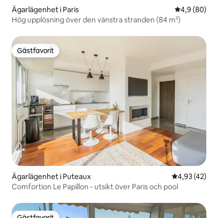
Ägarlägenhet i Paris
4,9 av 5 i g
4,9 (80)
Hög upplösning över den vänstra stranden (84 m²)
Gästfavorit
Gästfavorit
Ägarlägenhet i Puteaux
4,93 av 5 i g
4,93 (42)
Comfortion Le Papillon - utsikt över Paris och pool
Gästfavorit