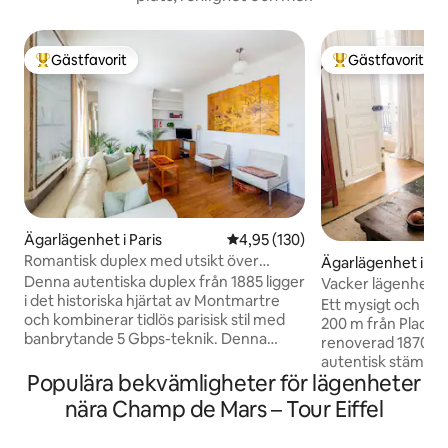
Gästfavorit
Gästfavorit
Populär gästfavorit
Populär gästfavor
Ägarlägenhet i Paris
4,95 av 5 i genomsnittligt bet
4,95 (130)
Romantisk duplex med utsikt över
Ägarlägenhet i Par
Eiffeltornet, 55 m², 5 Gbps Wi-Fi
Denna autentiska duplex från 1885 ligger
Vacker lägenhet p
i det historiska hjärtat av Montmartre
Marais
Ett mysigt och lug
och kombinerar tidlös parisisk stil med
200 m från Place d
banbrytande 5 Gbps-teknik. Denna
renoverad 1870-t
tillflyktsort i takvåning på femte
autentisk stämnin
våningen sträcker sig över två solbelysta
Populära bekvämligheter för lägenheter
funktioner, plus 
plan och 55 m2 (612 sf) och erbjuder
minimal deco. En andra våning med hiss
nära Champ de Mars – Tour Eiffel
absolut lugn, avskildhet och en ikonisk,
som ger till en lug
fri panoramautsikt över Paris silhuett
vardagsrum, öppe