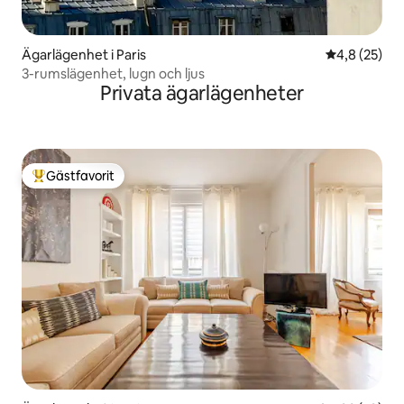
Ägarlägenhet i Paris
4,8 av 5 i g
4,8 (25)
3-rumslägenhet, lugn och ljus
Privata ägarlägenheter
Gästfavorit
Populär gästfavorit