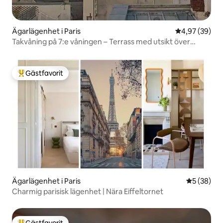
Ägarlägenhet i Paris
4,97 av 5 i g
4,97 (39)
Takvåning på 7:e våningen – Terrass med utsikt över
Eiffeltornet
Gästfavorit
Populär gästfavorit
Ägarlägenhet i Paris
5 av 5 i g
5 (38)
Charmig parisisk lägenhet | Nära Eiffeltornet
Gästfavorit