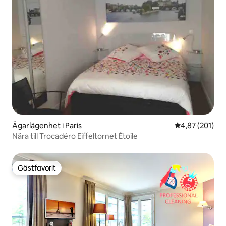
Ägarlägenhet i Paris
4,87 av 5 i ge
4,87 (201)
Nära till Trocadéro Eiffeltornet Étoile
Gästfavorit
Gästfavorit