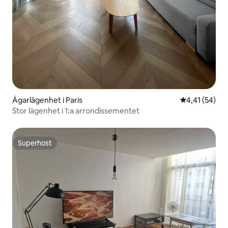
Ägarlägenhet i Paris
4,41 av 5 i g
4,41 (54)
Stor lägenhet i 1:a arrondissementet
Superhost
Superhost