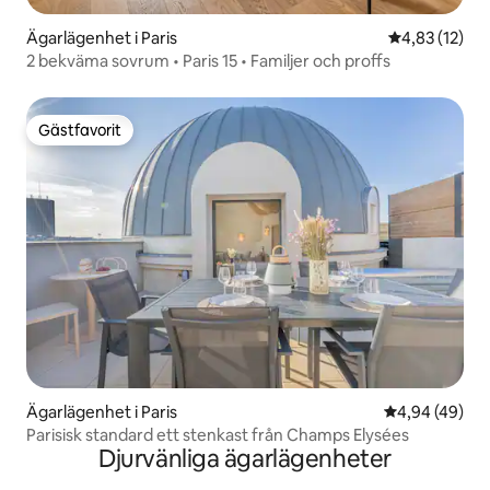
Ägarlägenhet i Paris
4,83 av 5 i g
4,83 (12)
2 bekväma sovrum • Paris 15 • Familjer och proffs
Gästfavorit
Gästfavorit
Ägarlägenhet i Paris
4,94 av 5 i g
4,94 (49)
Parisisk standard ett stenkast från Champs Elysées
Djurvänliga ägarlägenheter