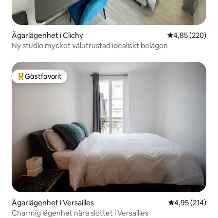
Ägarlägenhet i Clichy
4,85 av 5 i ge
4,85 (220)
Ny studio mycket välutrustad idealiskt belägen
Gästfavorit
Populär gästfavorit
Ägarlägenhet i Versailles
4,95 av 5 i ge
4,95 (214)
Charmig lägenhet nära slottet i Versailles