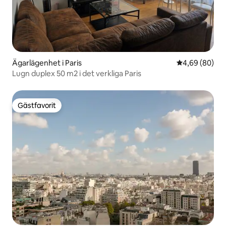
Ägarlägenhet i Paris
4,69 av 5 i g
4,69 (80)
Lugn duplex 50 m2 i det verkliga Paris
Gästfavorit
Gästfavorit