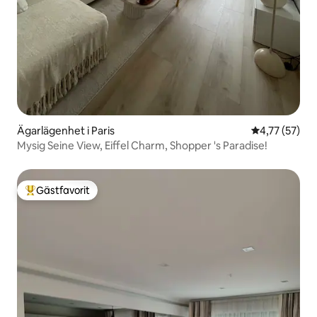
Ägarlägenhet i Paris
4,77 av 5 i g
4,77 (57)
Mysig Seine View, Eiffel Charm, Shopper 's Paradise!
Gästfavorit
Populär gästfavorit