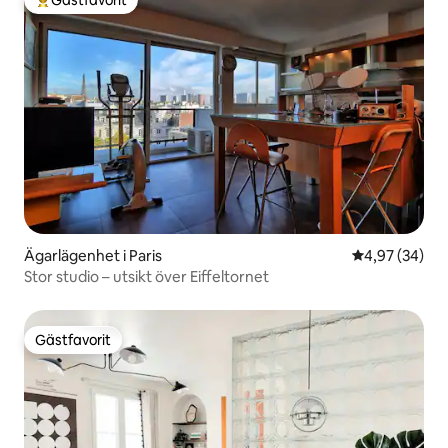
Populär gästfavorit
Ägarlägenhet i Paris
4,97 av 5 i g
4,97 (34)
Stor studio – utsikt över Eiffeltornet
Gästfavorit
Gästfavorit