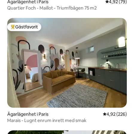
Ägarlägenhet i Paris
4,92 av 5 i g
4,92 (79)
Quartier Foch - Maillot - Triumfbågen 75 m2
Gästfavorit
Populär gästfavorit
Ägarlägenhet i Paris
4,92 av 5 i ge
4,92 (226)
Marais - Lugnt enrum inrett med smak