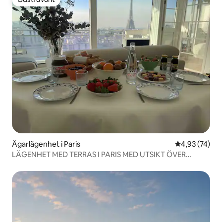
Gästfavorit
Ägarlägenhet i Paris
4,93 av 5 i g
4,93 (74)
LÄGENHET MED TERRAS I PARIS MED UTSIKT ÖVER
EIFFELTORNET ⭐️⭐️⭐️⭐️⭐️