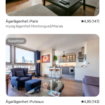
Ägarlägenhet i Paris
4,95 av 5 i ge
4,95 (147)
mysig lägenhet Montorgueil/Marais
Superhost
Superhost
Ägarlägenhet i Puteaux
4,85 av 5 i ge
4,85 (143)