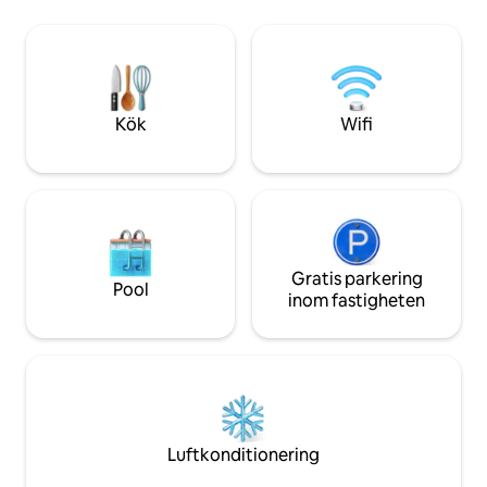
och Eiffeltornet. På ett sant lokalt sätt
badrum. Höghastighetsinternet. Netflix.
sker tillgången till denna exklusiva
Promenera till: Tu
utsiktsplats via en klassisk trappa (ingen
Voges 3' ~M.Picass
hiss), vilket helt isolerar dig från buller på
Pompidou's museu
gatunivå.
~C. S.Martin 23' ~P
29'~Louvre 33' S.
Kök
Wifi
Gratis parkering
Pool
inom fastigheten
Luftkonditionering