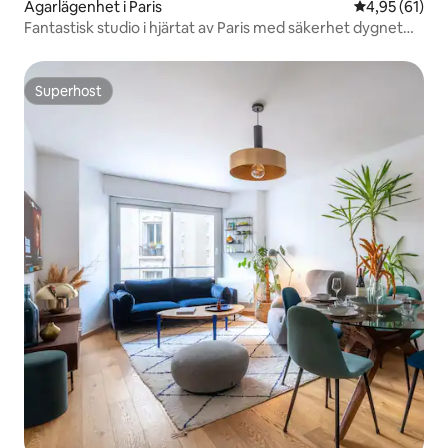
Ägarlägenhet i Paris
4,95 av 5 i g
4,95 (61)
Fantastisk studio i hjärtat av Paris med säkerhet dygnet
runt
Superhost
Superhost