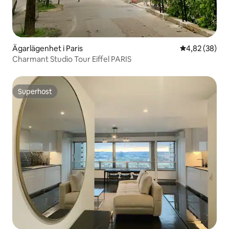
Ägarlägenhet i Paris
4,82 av 5 i g
4,82 (38)
Charmant Studio Tour Eiffel PARIS
Superhost
Superhost