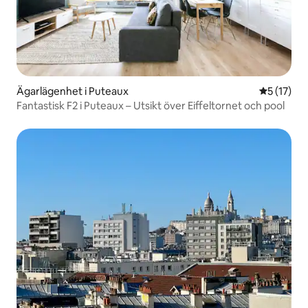
Ägarlägenhet i Puteaux
5 av 5 i g
5 (17)
Fantastisk F2 i Puteaux – Utsikt över Eiffeltornet och pool