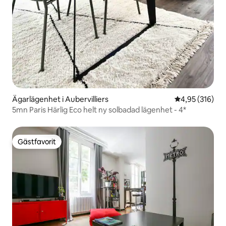
Ägarlägenhet i Aubervilliers
4,95 av 5 i ge
4,95 (316)
5mn Paris Härlig Eco helt ny solbadad lägenhet - 4*
Gästfavorit
Gästfavorit