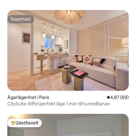
Superhost
Superhost
Ägarlägenhet i Paris
4,87 av 5 i g
4,87 (69)
CitySuite-Eiffel perfekt läge 1 min till tunnelbanan
Gästfavorit
Populär gästfavorit