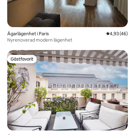
Ägarlägenhet i Paris
4,93 av 5 i g
4,93 (46)
Nyrenoverad modern lägenhet
Gästfavorit
Gästfavorit