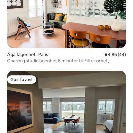
Ägarlägenhet i Paris
4,86 av 5 i g
4,86 (44)
Charmig studiolägenhet 6 minuter till Eiffeltornet,
rymmer 3
Gästfavorit
Gästfavorit