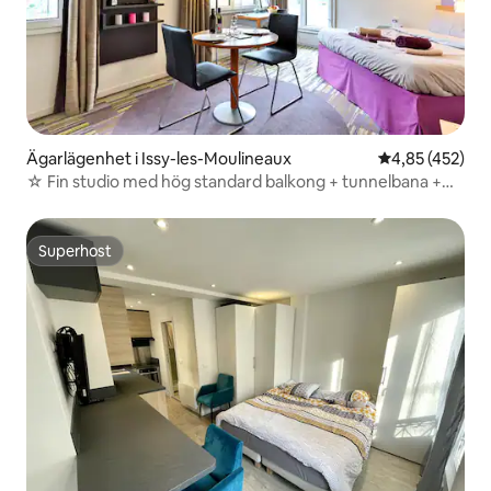
Ägarlägenhet i Issy-les-Moulineaux
4,85 av 5 i ge
4,85 (452)
☆ Fin studio med hög standard balkong + tunnelbana +
parkering
Superhost
Superhost