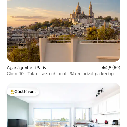
Ägarlägenhet i Paris
4,8 av 5 i g
4,8 (60)
Cloud 10 – Takterrass och pool – Säker, privat parkering
Gästfavorit
Populär gästfavorit