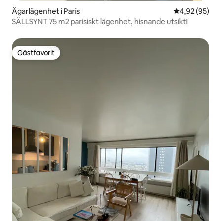
Ägarlägenhet i Paris
4,92 av 5 i g
4,92 (95)
SÄLLSYNT 75 m2 parisiskt lägenhet, hisnande utsikt!
Gästfavorit
Gästfavorit