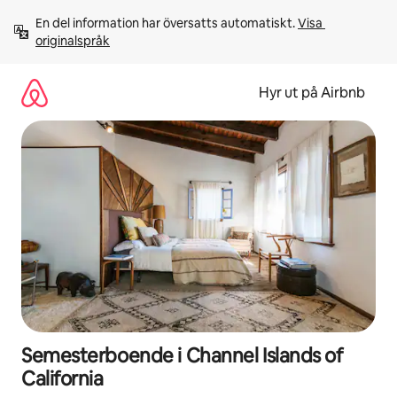
Hoppa
En del information har översatts automatiskt. 
Visa 
till
originalspråk
innehåll
Hyr ut på Airbnb
Semesterboende i Channel Islands of
California