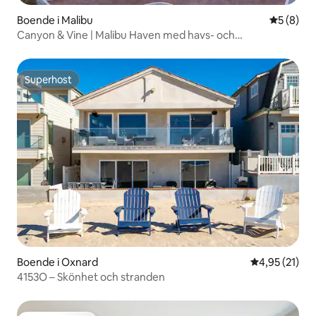
Boende i Malibu
5 av 5 i 
5 (8)
Canyon & Vine | Malibu Haven med havs- och
canyonutsikt
Superhost
Superhost
Boende i Oxnard
4,95 av 5 i g
4,95 (21)
4153O – Skönhet och stranden