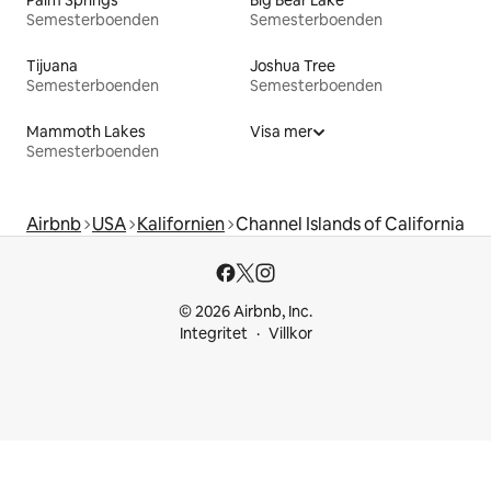
Palm Springs
Big Bear Lake
Semesterboenden
Semesterboenden
Tijuana
Joshua Tree
Semesterboenden
Semesterboenden
Mammoth Lakes
Visa mer
Semesterboenden
Airbnb
USA
Kalifornien
Channel Islands of California
© 2026 Airbnb, Inc.
Integritet
Villkor