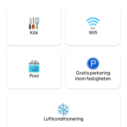
Point, känt som kustens drottning i
Inga sociala samm
surfvärlden, och Summerland ligger
högljudda nätter. Inredning = 1015
båda en kort bilresa bort. Ingen
kvadratfot. Däck =
kollektivtrafik. Bil krävs Det kommer att
finnas en välkomsthandbok och olika
broschyrer till hands.
Kök
Wifi
Gratis parkering
Pool
inom fastigheten
Luftkonditionering