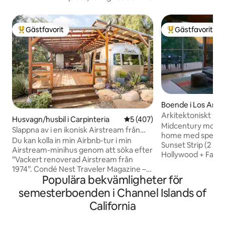
Gästfavorit
Gästfavorit
Populär gästfavorit
Populär gästfavor
Boende i Los Ange
Arkitektoniskt un
Husvagn/husbil i Carpinteria
5 av 5 i genomsnittligt bet
5 (407)
Sunset-WeHo med 
Midcentury modern
Slappna av i en ikonisk Airstream från
home med spektaku
1974 på en ekologisk ranch
Du kan kolla in min Airbnb-tur i min
Sunset Strip (2 kv
Airstream-minihus genom att söka efter
Hollywood + Fairfax
”Vackert renoverad Airstream från
action, men mycket
1974”. Condé Nest Traveler Magazine –
Senaste renovering
Populära bekvämligheter för
bland de 40 bästa Airbnb-boendena i
värme/AC-system, 
södra Kalifornien! Ditt eget privata
semesterboenden i Channel Islands of
in + ut med 11 högt
utrymme Börja drömma om Kalifornien i
två 4k TV-apparater
California
en restaurerad 33-fots Airstream bara
HBOMax och Apple
en kort bilresa från Carpinteria. Rincon
med nivå 2 elektrisk ladd