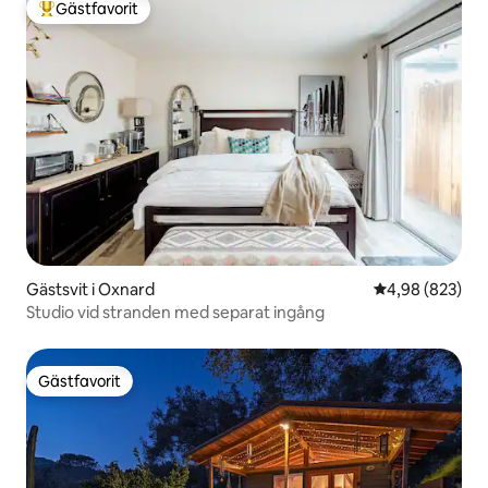
Gästfavorit
Populär gästfavorit
Gästsvit i Oxnard
4,98 av 5 i ge
4,98 (823)
Studio vid stranden med separat ingång
Gästfavorit
Gästfavorit