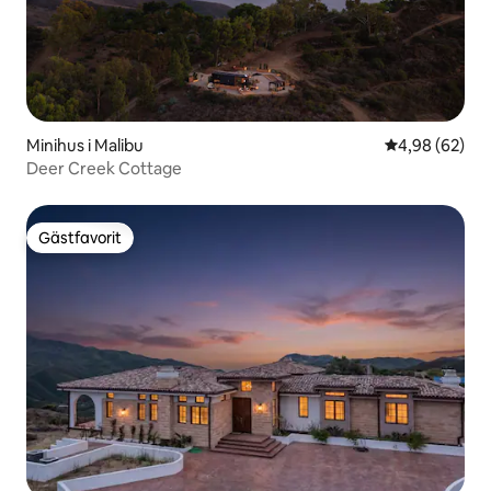
Minihus i Malibu
4,98 av 5 i g
4,98 (62)
Deer Creek Cottage
Gästfavorit
Gästfavorit