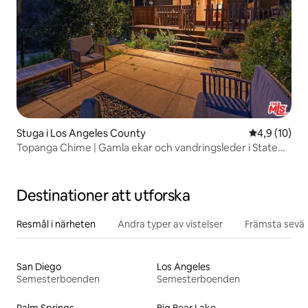
Stuga i Los Angeles County
4,9 av 5 i g
4,9 (10)
Topanga Chime | Gamla ekar och vandringsleder i State
Park
Destinationer att utforska
Resmål i närheten
Andra typer av vistelser
Främsta sevär
San Diego
Los Angeles
Semesterboenden
Semesterboenden