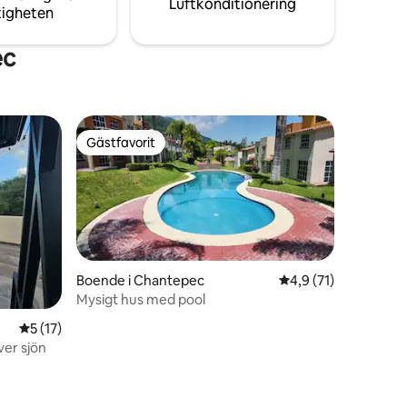
Luftkonditionering
tigheten
ec
Gästfavorit
Gästfavorit
Boende i Chantepec
4,9 av 5 i genomsni
4,9 (71)
Mysigt hus med pool
en
5 av 5 i genomsnittligt betyg, 17 omdömen
5 (17)
ver sjön