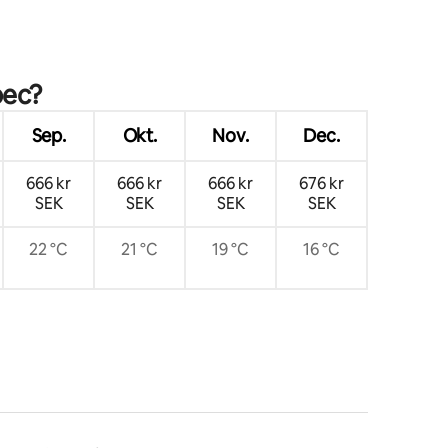
pec?
Sep.
Okt.
Nov.
Dec.
666 kr
666 kr
666 kr
676 kr
SEK
SEK
SEK
SEK
22 °C
21 °C
19 °C
16 °C