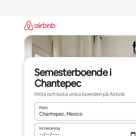
Hoppa
till
innehåll
Semesterboende i
Chantepec
Hitta och boka unika boenden på Airbnb
Plats
När resultaten är tillgängliga kan du navigera me
Incheckning