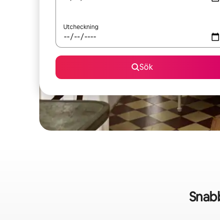
Utcheckning
Sök
Snab