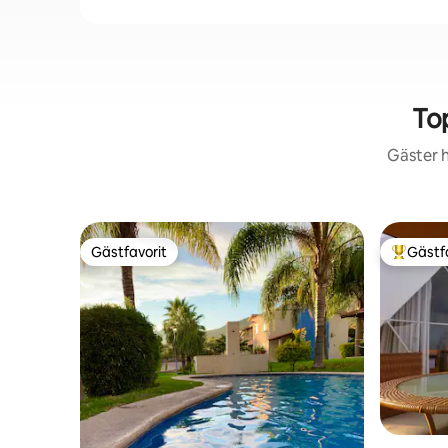
To
Gäster h
Gästfavorit
Gästf
Gästfavorit
Populär 