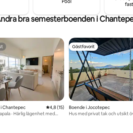
Pool
fas
ndra bra semesterboenden i Chantep
st
Gästfavorit
st
Gästfavorit
 i Chantepec
4,8 av 5 i genomsnittligt betyg, 15 omdöm
4,8 (15)
Boende i Jocotepec
apala · Härlig lägenhet med
Hus med privat tak och utsikt ö
3