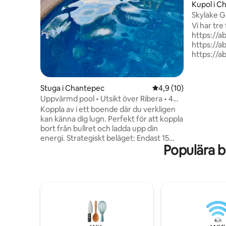
Kupol i C
Skylake G
och sjöuts
Vi har tre t
https://
https://
https://
kupol är 
metallstav
kupolen k
Stuga i Chantepec
4,9 av 5 i genomsnit
4,9 (10)
och höga v
Uppvärmd pool • Utsikt över Ribera • 4
För det m
pers
Koppla av i ett boende där du verkligen
är det at
kan känna dig lugn. Perfekt för att koppla
du inte är
bort från bullret och ladda upp din
eftersom 
energi. Strategiskt beläget: Endast 15
utanför al
Populära 
minuter från San Juan Cosalás varma
fånga so
källor Mycket nära Ajijic, med ett utmärkt
från din k
utbud av restauranger och barer.
5 minuter från Jocotepecs
strandpromenad Här har du det bästa av
två världar: lugn och ro för att vila och
närliggande alternativ att njuta av. Det är
perfekt för en fridfull flykt, oavsett om
det är som ett par eller för att ta en paus