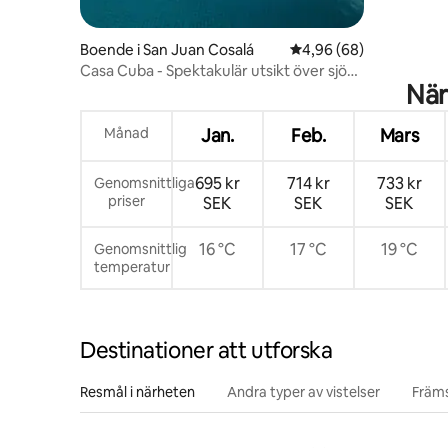
Boende i San Juan Cosalá
4,96 av 5 i genomsnit
4,96 (68)
Casa Cuba - Spektakulär utsikt över sjön
När
och bergen
Månad
Jan.
Feb.
Mars
695 kr
714 kr
733 kr
Genomsnittliga
priser
SEK
SEK
SEK
16 °C
17 °C
19 °C
Genomsnittlig
temperatur
Destinationer att utforska
Resmål i närheten
Andra typer av vistelser
Främs