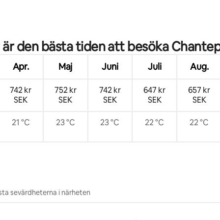
tligt betyg, 68 omdömen
 är den bästa tiden att besöka Chante
Apr.
Maj
Juni
Juli
Aug.
742 kr
752 kr
742 kr
647 kr
657 kr
SEK
SEK
SEK
SEK
SEK
21 °C
23 °C
23 °C
22 °C
22 °C
ta sevärdheterna i närheten