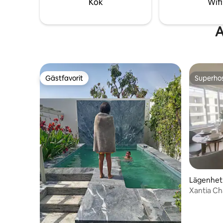
Kök
Wifi
från vardagen.
A
Gästfavorit
Superho
Gästfavorit
Superho
Lägenhet
Xantia Ch
pool | 130