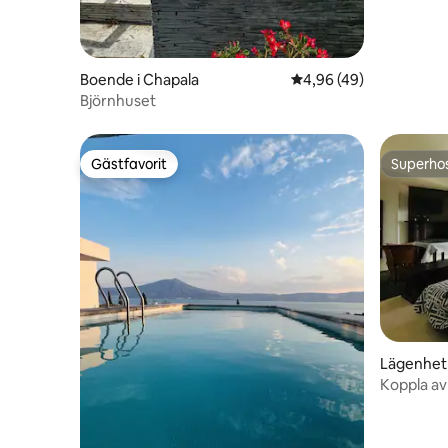
Boende i Chapala
4,96 av 5 i genomsnit
4,96 (49)
Björnhuset
Gästfavorit
Superho
Gästfavorit
Superho
Lägenhet 
Koppla av
Tina med 