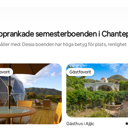
pprankade semesterboenden i Chante
åller med: Dessa boenden har höga betyg för plats, renlighet
avorit
Gästfavorit
gästfavorit
Gästfavorit
Gästhus i Ajijic
4