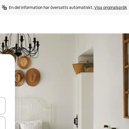
En del information har översatts automatiskt. 
Visa originalspråk
d upp- och nedåtpilarna eller utforska genom att trycka eller svepa.