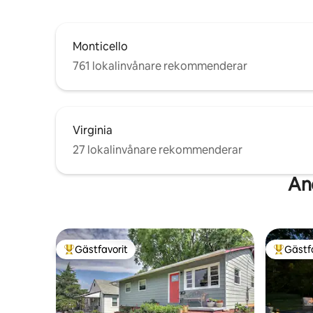
Monticello
761 lokalinvånare rekommenderar
Virginia
27 lokalinvånare rekommenderar
An
Gästfavorit
Gästf
Populär gästfavorit
Populär 