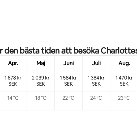
tligt betyg, 18 omdömen
r den bästa tiden att besöka Charlottes
Apr.
Maj
Juni
Juli
Aug.
1 678 kr
2 039 kr
1 584 kr
1 384 kr
1 470 kr
SEK
SEK
SEK
SEK
SEK
14 °C
18 °C
22 °C
24 °C
23 °C