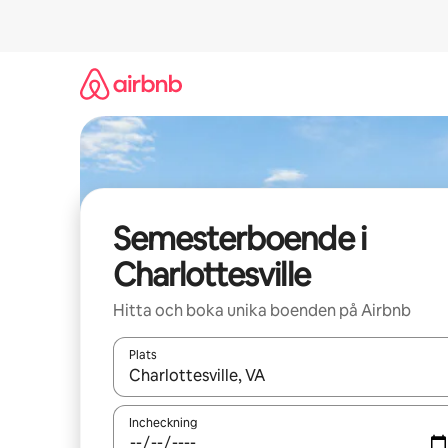
Hoppa
till
innehåll
Semesterboende i
Charlottesville
Hitta och boka unika boenden på Airbnb
Plats
När resultaten är tillgängliga kan du navigera me
Incheckning