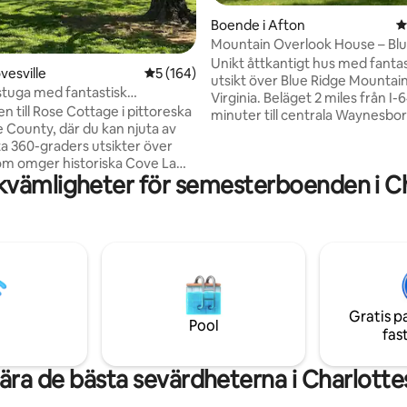
Boende i Afton
4
Mountain Overlook House – Blu
Parkway
Unikt åttkantigt hus med fantas
ligt betyg, 271 omdömen
vesville
5 av 5 i genomsnittligt betyg, 164 omdöm
5 (164)
utsikt över Blue Ridge Mountain
 stuga med fantastisk
Virginia. Beläget 2 miles från I-6
kt
 till Rose Cottage i pittoreska
minuter till centrala Waynesbo
 County, där du kan njuta av
enkel 25 minuters bilresa till
ta 360-graders utsikter över
Charlottesville och UVA. Öppe
om omger historiska Cove Lawn
planlösning, perfekt för samlin
kvämligheter för semesterboenden i Cha
pla av i den lugna landsbygden
långdistans 180 graders utsikt f
menera mer än två miles av
nästan alla rum. Fullt utrustat 
promenadstigar som slingrar
kök. Kvalitetssängkläder och sä
 25 tunnland av strömfodrade
Rustik, men modern inredning. Boendet
har stor öppen spis, eldstad uta
uter från de bästa lokala
och brädspel i överflöd. Himmel
, destillerierna och
stjärnskådning och fågelskådni
a, inklusive Pippin Hill Farm &
Gratis p
 Enkel 20 minuters bilresa till
Pool
fas
 minuter till Monticello.
ära de bästa sevärdheterna i Charlottes