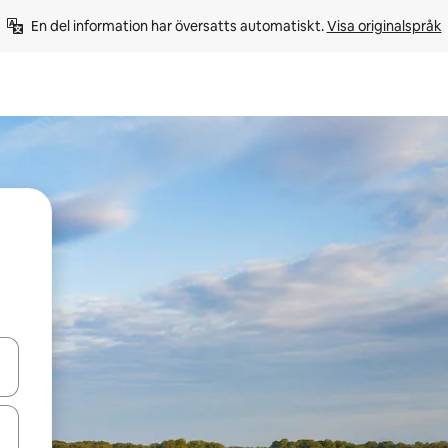
En del information har översatts automatiskt. 
Visa originalspråk
d upp- och nedåtpilarna eller utforska genom att trycka eller svepa.