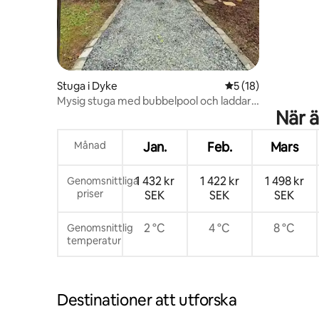
Stuga i Dyke
5 av 5 i genomsnit
5 (18)
Mysig stuga med bubbelpool och laddare
När ä
för elbil nära Shenandoah
Månad
Jan.
Feb.
Mars
1 432 kr
1 422 kr
1 498 kr
Genomsnittliga
priser
SEK
SEK
SEK
2 °C
4 °C
8 °C
Genomsnittlig
temperatur
Destinationer att utforska