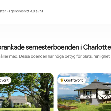
ter – i genomsnitt 4,9 av 5!
rankade semesterboenden i Charlottes
åller med: Dessa boenden har höga betyg för plats, renlighet
avorit
Gästfavorit
gästfavorit
Populär gästfavorit