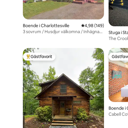
Boende i Charlottesville
4,98 av 5 i genomsnitt
4,98 (149)
3 sovrum / Husdjur välkomna / Inhägnad
Stuga i St
trädgård / Fiberinternet
The Croo
Gästfavorit
Gästfavo
Populär gästfavorit
Gästfavo
Boende i C
Cabell Co