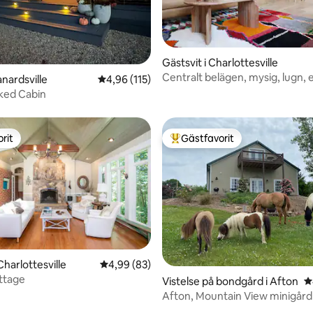
ligt betyg, 149 omdömen
Gästsvit i Charlottesville
Centralt belägen, mysig, lugn, 
anardsville
4,96 av 5 i genomsnittligt betyg, 115 omdöm
4,96 (115)
studiolägenhet
ked Cabin
rit
Gästfavorit
rit
Populär gästfavorit
harlottesville
4,99 av 5 i genomsnittligt betyg, 83 omdöm
4,99 (83)
ttage
Vistelse på bondgård i Afton
4
Afton, Mountain View minigård