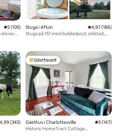
5 av 5 i genomsnittligt betyg, 105 omdömen
5 (105)
Stuga i Afton
4,97 av 5 i genomsnitt
4,97 (186)
exklusiv
Stuga på 151 med bubbelpool, eldstad,
en
utsikt över bergen
Gästfavorit
Populär gästfavorit
en
,99 av 5 i genomsnittligt betyg, 345 omdömen
4,99 (345)
Gästhus i Charlottesville
5 av 5 i genomsnitt
5 (147)
Historic HomeTract Cottage
UVA/Charlottesville/Ivy