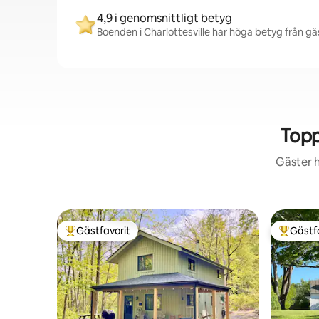
4,9 i genomsnittligt betyg
Boenden i Charlottesville har höga betyg från gäs
Topp
Gäster h
Gästfavorit
Gästf
Populär gästfavorit
Populär 