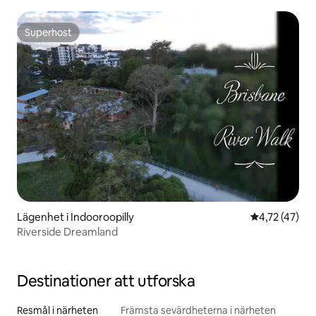
Superhost
Superhost
Lägenhet i Indooroopilly
4,72 av 5 i g
4,72 (47)
Riverside Dreamland
Destinationer att utforska
Resmål i närheten
Främsta sevärdheterna i närheten