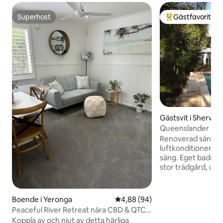
Superhost
Gästfavorit
Superhost
Populär gästfavor
Gästsvit i Sherwo
Queenslander i de
Renoverad sängpl
luftkonditionerin
säng. Eget badrum
stor trädgård, ute
Kylskåp och mikr
faciliteter. Brödro
spis eller ugn) Wifi, bo
Boende i Yeronga
4,88 av 5 i genomsnittligt bet
4,88 (94)
för vistelser för e
Peaceful River Retreat nära CBD & QTC
km till staden, när
(4)
Koppla av och njut av detta härliga