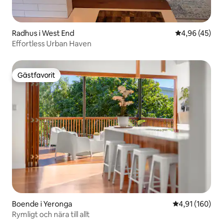
Radhus i West End
4,96 av 5 i g
4,96 (45)
Effortless Urban Haven
Gästfavorit
Gästfavorit
Boende i Yeronga
4,91 av 5 i ge
4,91 (160)
Rymligt och nära till allt