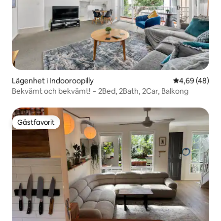
Lägenhet i Indooroopilly
4,69 av 5 i g
4,69 (48)
Bekvämt och bekvämt! ~ 2Bed, 2Bath, 2Car, Balkong
Gästfavorit
Gästfavorit