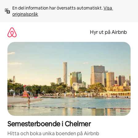
Hoppa
En del information har översatts automatiskt. 
Visa 
till
originalspråk
innehåll
Hyr ut på Airbnb
Semesterboende i Chelmer
Hitta och boka unika boenden på Airbnb