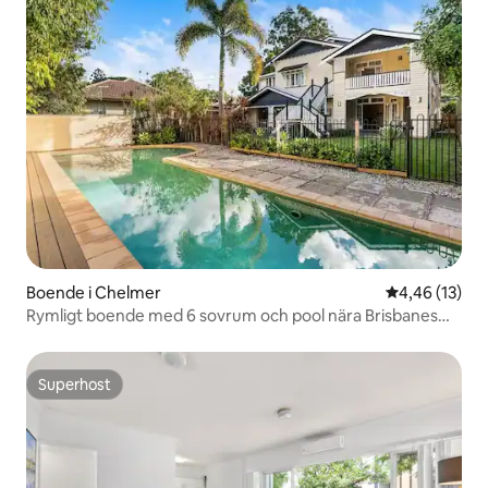
Boende i Chelmer
4,46 av 5 i g
4,46 (13)
Rymligt boende med 6 sovrum och pool nära Brisbanes
centrala affärsdistrikt
Superhost
Superhost