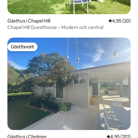
Gästhus i Chapel Hill
4,95 av 5 i g
4,95 (20)
Chapel Hill Guesthouse – Modern och central
Gästfavorit
Gästfavorit
Gästhus i Chelmer
4,95 av 5 i ge
4,95 (201)