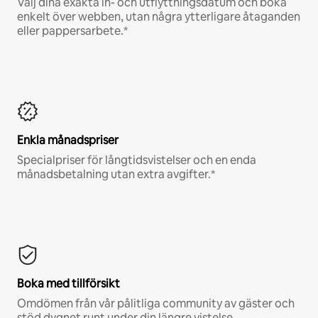
Välj dina exakta in- och utflyttningsdatum och boka
enkelt över webben, utan några ytterligare åtaganden
eller pappersarbete.*
Enkla månadspriser
Specialpriser för långtidsvistelser och en enda
månadsbetalning utan extra avgifter.*
Boka med tillförsikt
Omdömen från vår pålitliga community av gäster och
stöd dygnet runt under din längre vistelse.