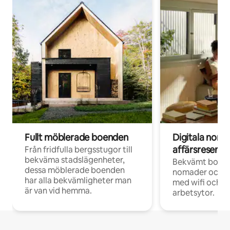
Fullt möblerade boenden
Digitala nom
affärsresenär
Från fridfulla bergsstugor till
bekväma stadslägenheter,
Bekvämt boend
dessa möblerade boenden
nomader och d
har alla bekvämligheter man
med wifi och d
är van vid hemma.
arbetsytor.