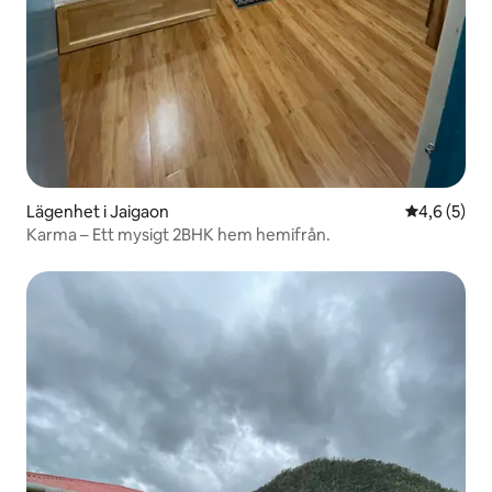
Lägenhet i Jaigaon
4,6 av 5 i 
4,6 (5)
Karma – Ett mysigt 2BHK hem hemifrån.