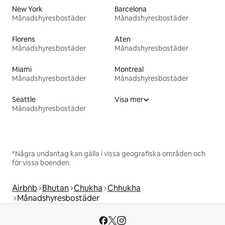
New York
Barcelona
Månadshyresbostäder
Månadshyresbostäder
Florens
Aten
Månadshyresbostäder
Månadshyresbostäder
Miami
Montreal
Månadshyresbostäder
Månadshyresbostäder
Seattle
Visa mer
Månadshyresbostäder
*Några undantag kan gälla i vissa geografiska områden och
för vissa boenden.
Airbnb
Bhutan
Chukha
Chhukha
Månadshyresbostäder