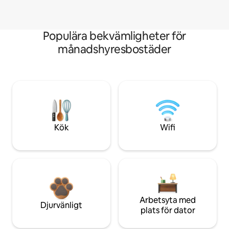
Populära bekvämligheter för
månadshyresbostäder
Kök
Wifi
Arbetsyta med
Djurvänligt
plats för dator