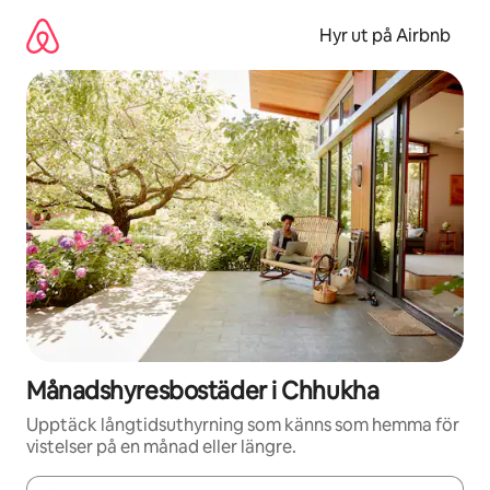
Hoppa
till
Hyr ut på Airbnb
innehåll
Månadshyresbostäder i Chhukha
Upptäck långtidsuthyrning som känns som hemma för
vistelser på en månad eller längre.