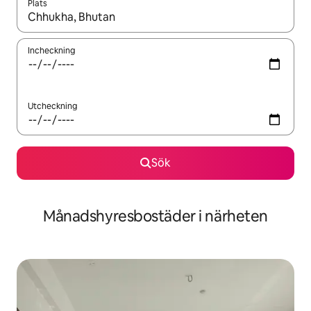
Plats
När resultaten är tillgängliga kan du navigera med upp- och ned
Incheckning
Utcheckning
Sök
Månadshyresbostäder i närheten