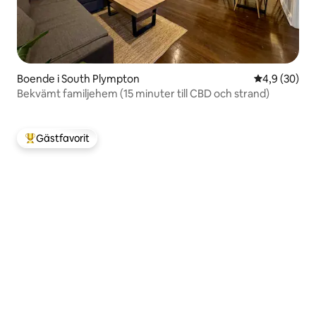
Boende i South Plympton
4,9 av 5 i g
4,9 (30)
Bekvämt familjehem (15 minuter till CBD och strand)
Gästfavorit
Populär gästfavorit