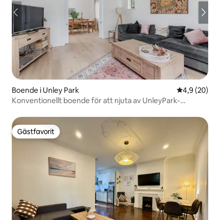
Boende i Unley Park
4,9 av 5 i g
4,9 (20)
Konventionellt boende för att njuta av UnleyPark-
livsstilen
Gästfavorit
Gästfavorit