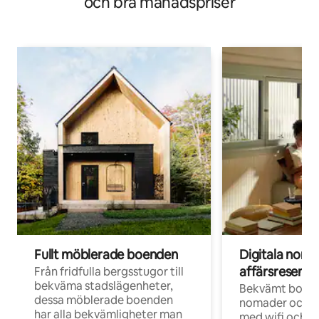
och bra månadspriser
Fullt möblerade boenden
Digitala nom
affärsresenär
Från fridfulla bergsstugor till
bekväma stadslägenheter,
Bekvämt boend
dessa möblerade boenden
nomader och d
har alla bekvämligheter man
med wifi och d