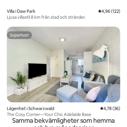
Villa i Daw Park
4,96 av 5 i ge
4,96 (122)
Ljusa villastil 8 km från stad och stränder.
Superhost
Superhost
Lägenhet i Schwarzwald
4,78 av 5 i g
4,78 (36)
The Cosy Corner—Your Chic Adelaide Base
Samma bekvämligheter som hemma