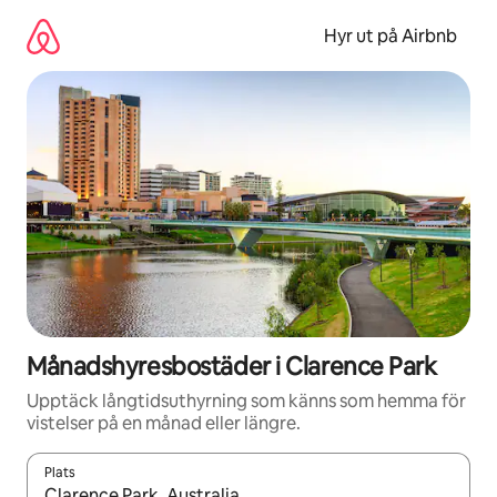
Hoppa
till
Hyr ut på Airbnb
innehåll
Månadshyresbostäder i Clarence Park
Upptäck långtidsuthyrning som känns som hemma för
vistelser på en månad eller längre.
Plats
När resultaten är tillgängliga kan du navigera med upp- och ned