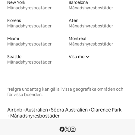
New York
Barcelona
Månadshyresbostäder
Månadshyresbostäder
Florens
Aten
Månadshyresbostäder
Månadshyresbostäder
Miami
Montreal
Månadshyresbostäder
Månadshyresbostäder
Seattle
Visa mer
Månadshyresbostäder
*Några undantag kan gälla i vissa geografiska områden och
för vissa boenden.
Airbnb
Australien
Södra Australien
Clarence Park
Månadshyresbostäder