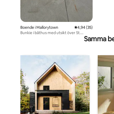
Boende i Mallorytown
4,94 av 5 i genomsnit
4,94 (35)
Bunkie i båthus med utsikt över St.
Samma be
Lawrence