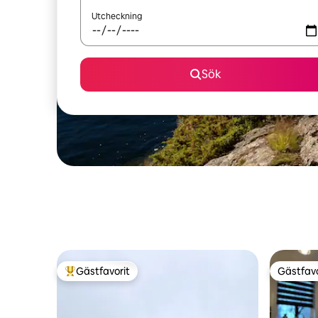
Utcheckning
Sök
Gästfavorit
Gästfavo
Populär gästfavorit
Gästfavo