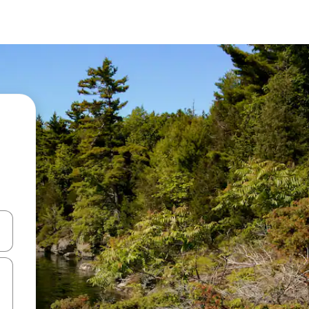
d upp- och nedåtpilarna eller utforska genom att trycka eller svepa.