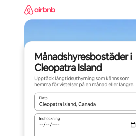
Hoppa
till
innehåll
Månadshyresbostäder i
Cleopatra Island
Upptäck långtidsuthyrning som känns som
hemma för vistelser på en månad eller längre.
Plats
När resultaten är tillgängliga kan du navigera me
Incheckning