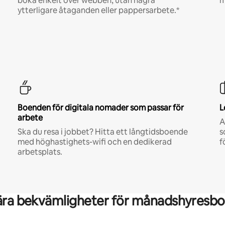
boka enkelt över webben, utan några
m
ytterligare åtaganden eller pappersarbete.*
Boenden för digitala nomader som passar för
L
arbete
A
Ska du resa i jobbet? Hitta ett långtidsboende
s
med höghastighets-wifi och en dedikerad
f
arbetsplats.
ära bekvämligheter för månadshyresbo