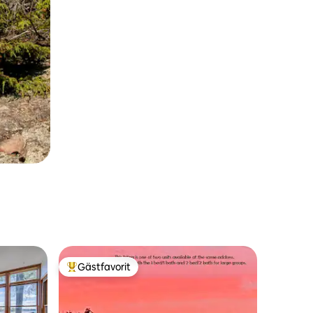
Gästfavorit
Populär gästfavorit