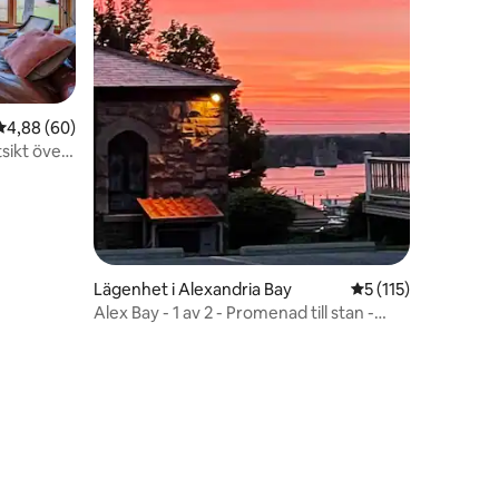
4,88 av 5 i genomsnittligt betyg, 60 omdömen
4,88 (60)
sikt över
en
Lägenhet i Alexandria Bay
5 av 5 i genomsnit
5 (115)
Alex Bay - 1 av 2 - Promenad till stan -
Flodutsikt