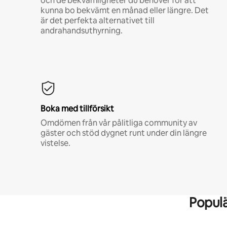
och de bekvämligheter du behöver för att
kunna bo bekvämt en månad eller längre. Det
är det perfekta alternativet till
andrahandsuthyrning.
Boka med tillförsikt
Omdömen från vår pålitliga community av
gäster och stöd dygnet runt under din längre
vistelse.
Popul