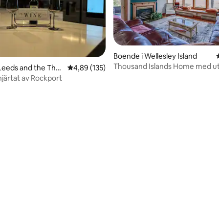
Boende i Wellesley Island
Thousand Islands Home med ut
Leeds and the Tho
4,89 av 5 i genomsnittligt betyg, 135 omdöm
4,89 (135)
Boldt Castle
ands
hjärtat av Rockport