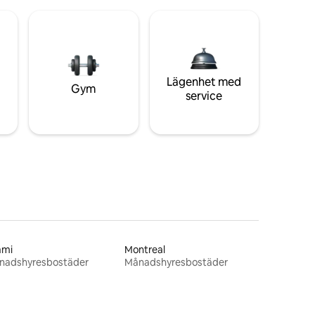
Lägenhet med
Gym
service
ami
Montreal
nadshyresbostäder
Månadshyresbostäder