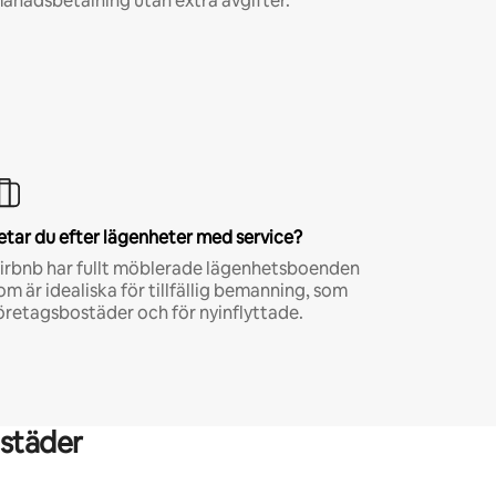
ånadsbetalning utan extra avgifter.*
etar du efter lägenheter med service?
irbnb har fullt möblerade lägenhetsboenden
om är idealiska för tillfällig bemanning, som
öretagsbostäder och för nyinflyttade.
städer