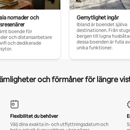
tala nomader och
Gemytlighet ingår
rsresenärer
Ibland är boendet själva
destinationen. Från stugo
ämt boende för
bergen till lugna husbåtar
der och distansarbetare
dessa boenden är fulla av
ifi och dedikerade
unika funktioner.
sytor.
mligheter och förmåner för längre vis
Flexibilitet du behöver
E
Välj dina exakta in- och utflyttningsdatum och
S