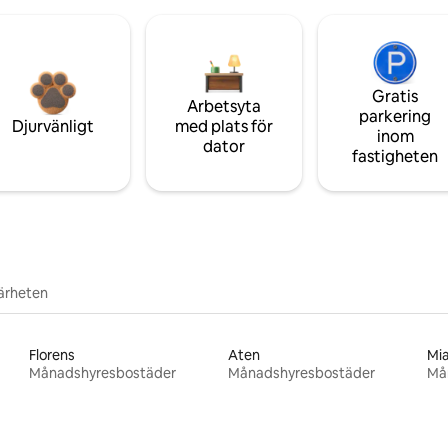
Gratis
Arbetsyta
parkering
Djurvänligt
med plats för
inom
dator
fastigheten
närheten
Florens
Aten
Mi
Månadshyresbostäder
Månadshyresbostäder
Må