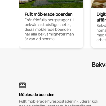
Fullt möblerade boenden
Digi
affä
Från fridfulla bergsstugor till
bekväma stadslägenheter,
Bekv
dessa möblerade boenden
noma
har alla bekvämligheter man
med w
är van vid hemma.
arbet
Bekvä
Möblerade boenden
Fullt möblerade hyresbostäder inkluderar kök