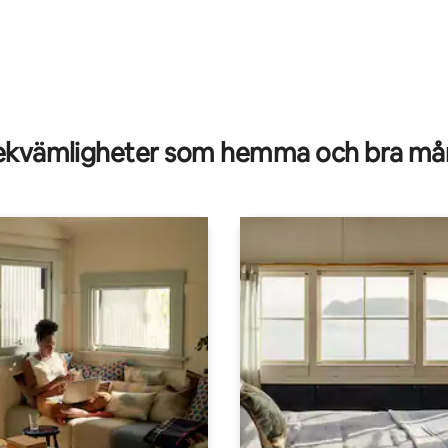
tligt betyg, 35 omdömen
kvämligheter som hemma och bra mån