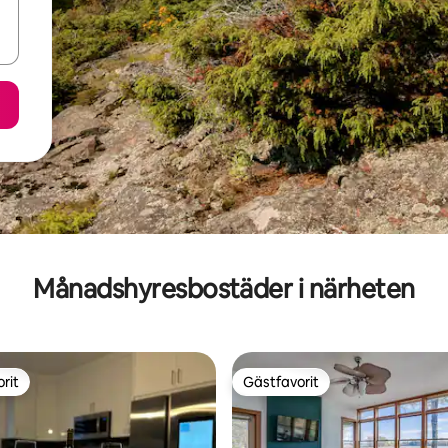
Månadshyresbostäder i närheten
rit
Gästfavorit
rit
Gästfavorit