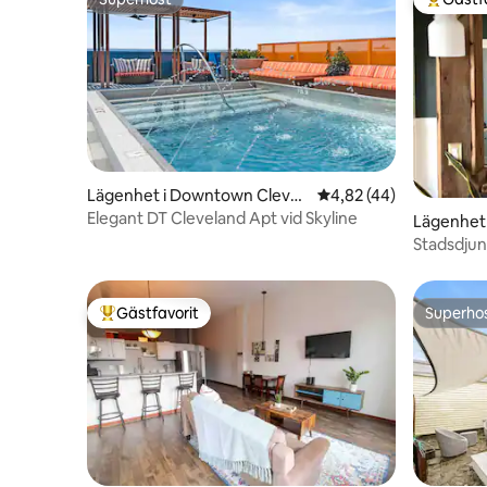
Superhost
Populär 
Lägenhet i Downtown Clevel
4,82 av 5 i genomsnit
4,82 (44)
and
Elegant DT Cleveland Apt vid Skyline
Lägenhet 
Stadsdjung
Gästfavorit
Superho
Populär gästfavorit
Superho