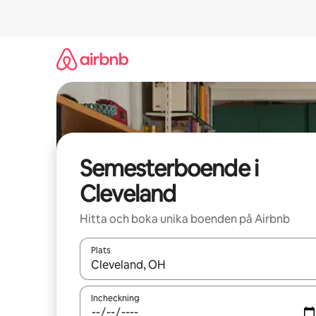
Hoppa
till
innehåll
Semesterboende i
Cleveland
Hitta och boka unika boenden på Airbnb
Plats
När resultaten är tillgängliga kan du navigera me
Incheckning