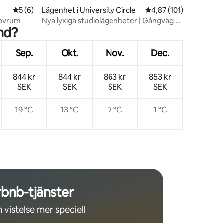
en
5 av 5 i genomsnittligt betyg, 6 omdömen
5 (6)
Lägenhet i University Circle
4,87 av 5 i genomsnitt
4,87 (101)
sovrum
Nya lyxiga studiolägenheter | Gångväg till
nd?
Cleveland Clinic
Sep.
Okt.
Nov.
Dec.
844 kr
844 kr
863 kr
853 kr
SEK
SEK
SEK
SEK
19 °C
13 °C
7 °C
1 °C
rbnb-tjänster
 vistelse mer speciell