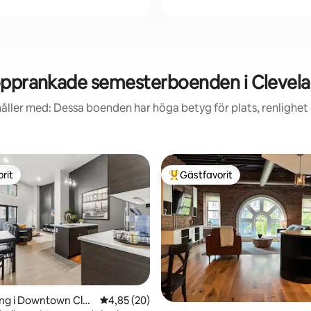
pprankade semesterboenden i Clevel
åller med: Dessa boenden har höga betyg för plats, renlighet
rit
Gästfavorit
rit
Populär gästfavorit
tligt betyg, 81 omdömen
ng i Downtown Clev
4,85 av 5 i genomsnittligt betyg, 20 omdöm
4,85 (20)