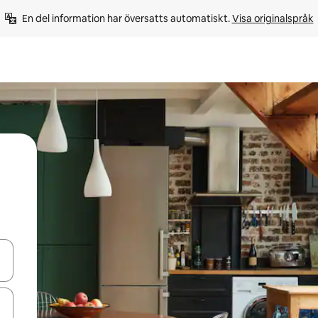
En del information har översatts automatiskt. 
Visa originalspråk
d upp- och nedåtpilarna eller utforska genom att trycka eller svepa.