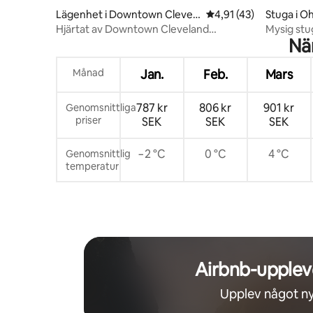
Lägenhet i Downtown Clevela
4,91 av 5 i genomsnit
4,91 (43)
Stuga i Oh
nd
Hjärtat av Downtown Cleveland
Mysig stu
Nä
Hideaway
Lake Erie
Månad
Jan.
Feb.
Mars
787 kr
806 kr
901 kr
Genomsnittliga
priser
SEK
SEK
SEK
−2 °C
0 °C
4 °C
Genomsnittlig
temperatur
Airbnb-upplev
Upplev något ny