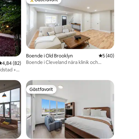
Populär gästfavorit
Boende i Old Brooklyn
5 av 5 i genomsnit
5 (40)
Boende i Cleveland nära klinik och
en
4,84 av 5 i genomsnittligt betyg, 82 omdömen
4,84 (82)
centrala CLE
ldstad +
Gästfavorit
Gästfavorit