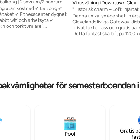
balkong | 2 sovrum/2 badrum |
Vindsvåning i Downtown Clevel
s | Gym | Centrum
ng utan kostnad ✔ Balkong ✔
and
"Historisk charm – Loft i hjärtat
 taket ✔ Fitnesscenter dygnet
Cleveland"
Denna unika lyxlägenhet i hjärt
abbt wifi och arbetsyta ✔
Clevelands livliga Gateway-distr
in och torktumlare i
privat takterrass och gratis par
✔ Husdjursvänligt Upplev
Detta fantastiska loft på 1200 
leveland i detta rymliga loft
ligger högst upp i en vackert r
vrum/2 badrum, höga tak och
byggnad från 1880-talet och er
balkong. Perfekt för
den perfekta kombinationen av 
r, konserter, affärsresor eller
charm och modern lyx. Med ba
sök i Cleveland. Njut av smart-
korta steg hittar du dig själv på
llt utrustat kök, självincheckning
Progressive Field och Rocket A
klassiga bekvämligheter i
medan de flesta av Clevelands
. Några minuter från
attraktioner ligger inom 5-20 m
bekvämligheter för semesterboenden i
ve Field, Rocket Arena, East 4th
promenad. Njut av en restaura
layhouse Square.
första våningen också!
Gratis p
Pool
fas