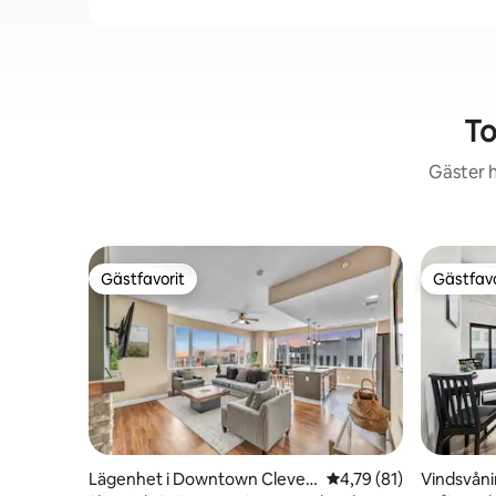
To
Gäster h
Gästfavorit
Gästfavo
Gästfavorit
Gästfavo
Lägenhet i Downtown Clevela
4,79 av 5 i genomsnit
4,79 (81)
Vindsvåni