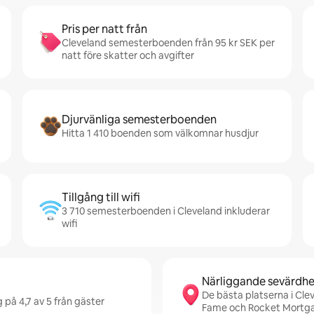
Pris per natt från
Cleveland semesterboenden från 95 kr SEK per
natt före skatter och avgifter
Djurvänliga semesterboenden
Hitta 1 410 boenden som välkomnar husdjur
Tillgång till wifi
3 710 semesterboenden i Cleveland inkluderar
wifi
Närliggande sevärdhe
De bästa platserna i Clev
 på 4,7 av 5 från gäster
Fame och Rocket Mortga