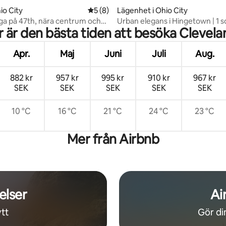
tligt betyg, 43 omdömen
io City
5 av 5 i genomsnittligt betyg, 8 omdöm
5 (8)
Lägenhet i Ohio City
ga på 47th, nära centrum och
Urban elegans i Hingetown | 1 
r är den bästa tiden att besöka Clevela
Apr.
Maj
Juni
Juli
Aug.
882 kr
957 kr
995 kr
910 kr
967 kr
SEK
SEK
SEK
SEK
SEK
10 °C
16 °C
21 °C
24 °C
23 °C
Mer från Airbnb
elser
Ai
tt
Gör din