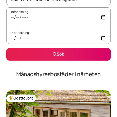
Incheckning
Utcheckning
Sök
Månadshyresbostäder i närheten
Gästfavorit
Populär gästfavorit