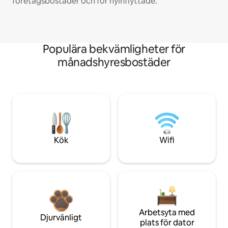
företagsbostäder och för nyinflyttade.
Populära bekvämligheter för
månadshyresbostäder
Kök
Wifi
Arbetsyta med
Djurvänligt
plats för dator