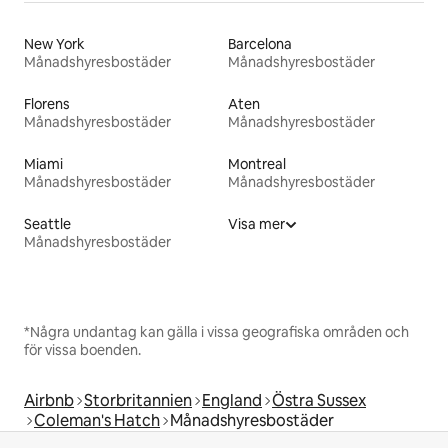
New York
Barcelona
Månadshyresbostäder
Månadshyresbostäder
Florens
Aten
Månadshyresbostäder
Månadshyresbostäder
Miami
Montreal
Månadshyresbostäder
Månadshyresbostäder
Seattle
Visa mer
Månadshyresbostäder
*Några undantag kan gälla i vissa geografiska områden och
för vissa boenden.
Airbnb
Storbritannien
England
Östra Sussex
Coleman's Hatch
Månadshyresbostäder