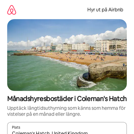
Hoppa
till
Hyr ut på Airbnb
innehåll
Månadshyresbostäder i Coleman's Hatch
Upptäck långtidsuthyrning som känns som hemma för
vistelser på en månad eller längre.
Plats
När resultaten är tillgängliga kan du navigera med upp- och ned