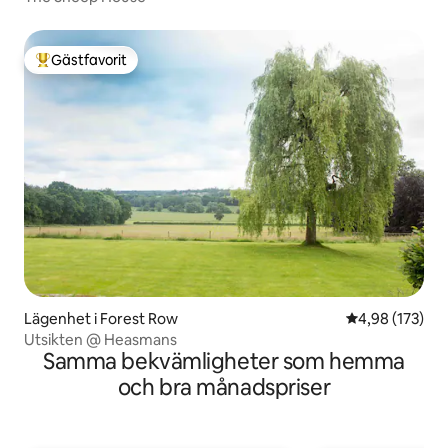
Gästfavorit
Populär gästfavorit
Lägenhet i Forest Row
4,98 av 5 i ge
4,98 (173)
Utsikten @ Heasmans
Samma bekvämligheter som hemma
och bra månadspriser