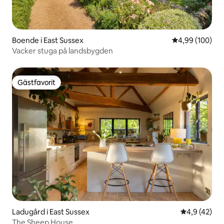
Boende i East Sussex
4,99 av 5 i ge
4,99 (100)
Vacker stuga på landsbygden
Gästfavorit
Gästfavorit
Ladugård i East Sussex
4,9 av 5 i g
4,9 (42)
The Sheep House