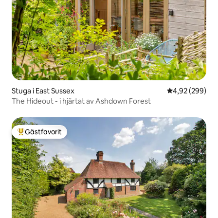
Stuga i East Sussex
4,92 av 5 i ge
4,92 (299)
The Hideout - i hjärtat av Ashdown Forest
Gästfavorit
Populär gästfavorit