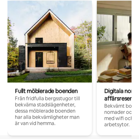
Fullt möblerade boenden
Digitala nom
affärsresenär
Från fridfulla bergsstugor till
bekväma stadslägenheter,
Bekvämt boend
dessa möblerade boenden
nomader och d
har alla bekvämligheter man
med wifi och d
är van vid hemma.
arbetsytor.