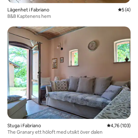
Lägenhet i Fabriano
5 av 5 i 
5 (4)
B&B Kaptenens hem
Stuga i Fabriano
4,76 av 5 i ge
4,76 (103)
The Granary ett höloft med utsikt över dalen