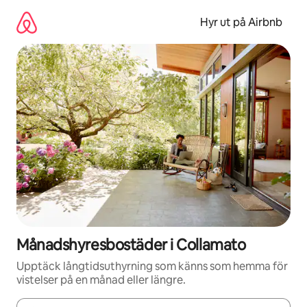
Hoppa
till
Hyr ut på Airbnb
innehåll
Månadshyresbostäder i Collamato
Upptäck långtidsuthyrning som känns som hemma för
vistelser på en månad eller längre.