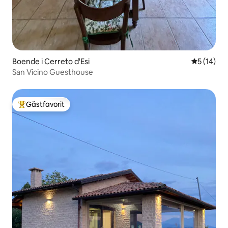
Boende i Cerreto d'Esi
5 av 5 i g
5 (14)
San Vicino Guesthouse
Gästfavorit
Populär gästfavorit