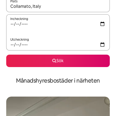
Plats
När resultaten är tillgängliga kan du navigera med upp- och ned
Incheckning
Utcheckning
Sök
Månadshyresbostäder i närheten