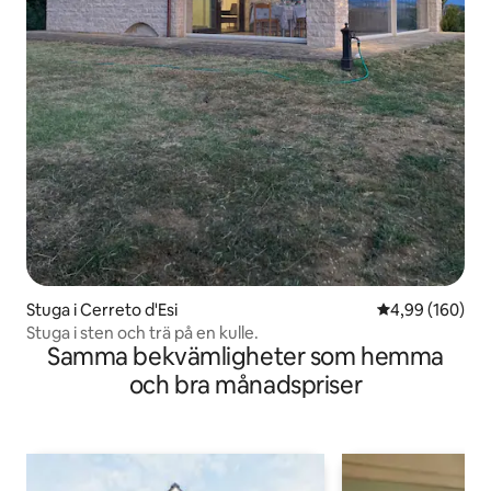
Stuga i Cerreto d'Esi
4,99 av 5 i ge
4,99 (160)
Stuga i sten och trä på en kulle.
Samma bekvämligheter som hemma
och bra månadspriser