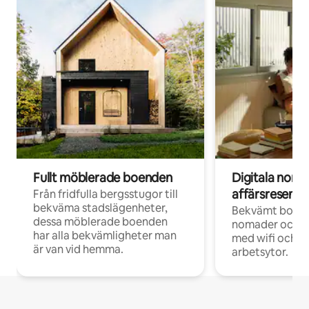
Fullt möblerade boenden
Digitala nom
affärsresenär
Från fridfulla bergsstugor till
bekväma stadslägenheter,
Bekvämt boend
dessa möblerade boenden
nomader och d
har alla bekvämligheter man
med wifi och d
är van vid hemma.
arbetsytor.