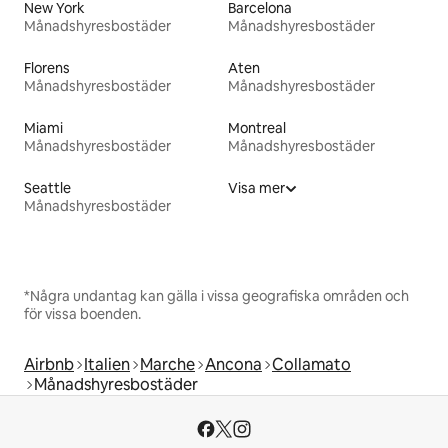
New York
Barcelona
Månadshyresbostäder
Månadshyresbostäder
Florens
Aten
Månadshyresbostäder
Månadshyresbostäder
Miami
Montreal
Månadshyresbostäder
Månadshyresbostäder
Seattle
Visa mer
Månadshyresbostäder
*Några undantag kan gälla i vissa geografiska områden och
för vissa boenden.
Airbnb
Italien
Marche
Ancona
Collamato
Månadshyresbostäder