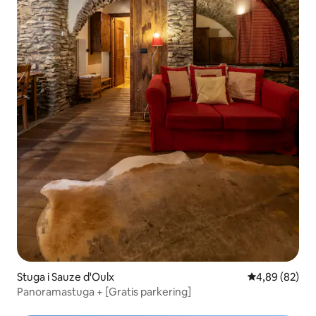
Stuga i Sauze d'Oulx
4,89 av 5 i g
4,89 (82)
Panoramastuga + [Gratis parkering]