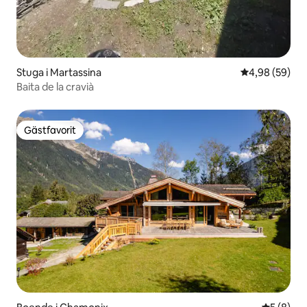
Stuga i Martassina
4,98 av 5 i g
4,98 (59)
Baita de la cravià
Gästfavorit
Gästfavorit