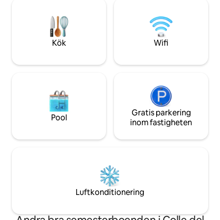
och ett FULLT UTRUSTAT UTEKÖK!
en lägenhet: du b
Under regniga, kalla dagar … avkoppling,
som består av detal
bubblor, värme och välbefinnande i vårt
atmosfär.
spa och gym. Det är ett helt fristående
hus, omgivet av grönska, som ENDAST
Kök
Wifi
får användas av våra gäster.
Gratis parkering
Pool
inom fastigheten
Luftkonditionering