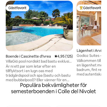
Gästfavorit
Gästfavorit
Gästfavorit
Populär gästfavor
Lägenhet i Arvier
Godioz Suites – Lo
Boende i Cascinette d'Ivrea
4,95 av 5 i genomsnittligt bet
4,95 (125)
Välkommen till Tzaf
VillaGió pool nordiskt bad bastu exklusiv
en lägenhet med 
användning
Är ni ett par som letar efter en
badrum, fint renov
tillflyktsort i en lugn oas med
med autentiska rus
trädgårdspool och spa (bastu och bastu
stendetaljer. Dess starka punkt är den
med bubbelpool)? Eller vänner för en
ursprungliga resta
Populära bekvämligheter för
annorlunda HELG? Eller för en
mitten av huset, v
FÖDELSEDAG? Eller för ett JUBILEUM?
semesterboenden i Colle del Nivolet
unik och spektakulär. Perfekt för fa
Eller som en HELGGÅVA? Eller RESER?
eller vänner som 
VILLA Giò är för DIG! Vår- och
avskildhet och char
sommartid finns en POOL med JACUZZI
speciellt boende. Här bokar du inte bara