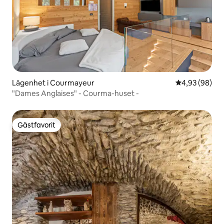
Lägenhet i Courmayeur
4,93 av 5 i g
4,93 (98)
"Dames Anglaises" - Courma-huset -
Gästfavorit
Gästfavorit