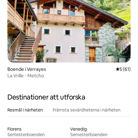
Boende i Verrayes
5 av 5 i g
5 (61)
La Vrille - Metcho
Destinationer att utforska
Resmål i närheten
Främsta sevärdheterna i närheten
Florens
Venedig
Semesterboenden
Semesterboenden