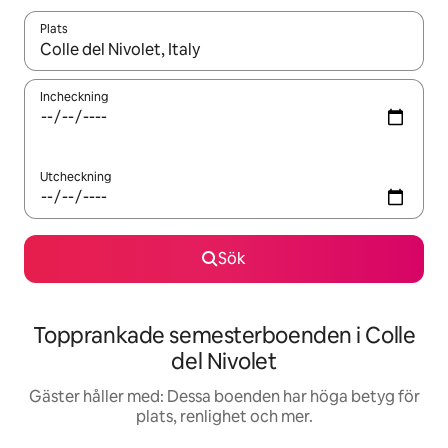
Plats
När resultaten är tillgängliga kan du navigera med upp- och ned
Incheckning
Utcheckning
Sök
Topprankade semesterboenden i Colle
del Nivolet
Gäster håller med: Dessa boenden har höga betyg för
plats, renlighet och mer.