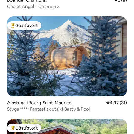
Boende i Chamonix
5 av 5 i 
5 (8)
Chalet Angel – Chamonix
Gästfavorit
Populär gästfavorit
Alpstuga i Bourg-Saint-Maurice
4,97 av 5 i g
4,97 (31)
Stuga ***** Fantastisk utsikt Bastu & Pool
Gästfavorit
Populär gästfavorit