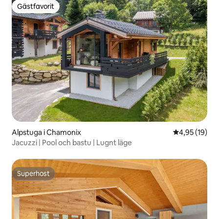
Gästfavorit
Gästfavorit
Alpstuga i Chamonix
4,95 av 5 i g
4,95 (19)
Jacuzzi | Pool och bastu | Lugnt läge
Superhost
Superhost