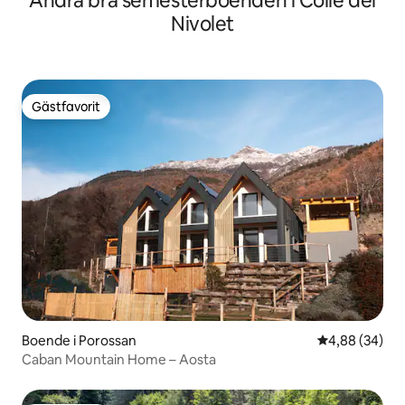
Andra bra semesterboenden i Colle del
Nivolet
Gästfavorit
Gästfavorit
Boende i Porossan
4,88 av 5 i g
4,88 (34)
Caban Mountain Home – Aosta