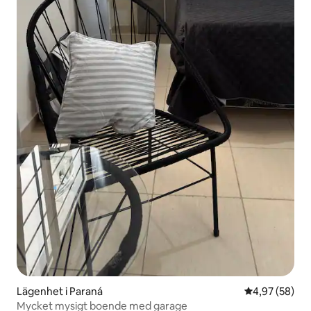
Lägenhet i Paraná
4,97 av 5 i g
4,97 (58)
Mycket mysigt boende med garage