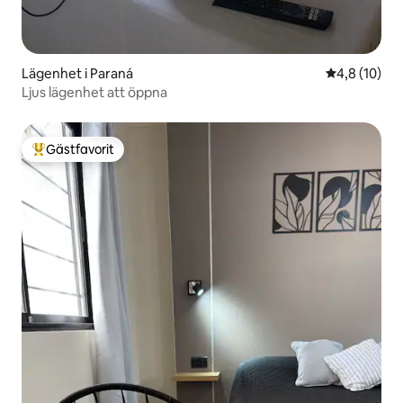
Lägenhet i Paraná
4,8 av 5 i g
4,8 (10)
Ljus lägenhet att öppna
Gästfavorit
Populär gästfavorit