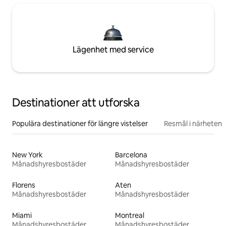
Lägenhet med service
Destinationer att utforska
Populära destinationer för längre vistelser
Resmål i närheten
New York
Barcelona
Månadshyresbostäder
Månadshyresbostäder
Florens
Aten
Månadshyresbostäder
Månadshyresbostäder
Miami
Montreal
Månadshyresbostäder
Månadshyresbostäder