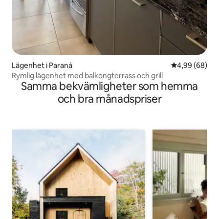
Lägenhet i Paraná
4,99 av 5 i g
4,99 (68)
Rymlig lägenhet med balkongterrass och grill
Samma bekvämligheter som hemma
och bra månadspriser