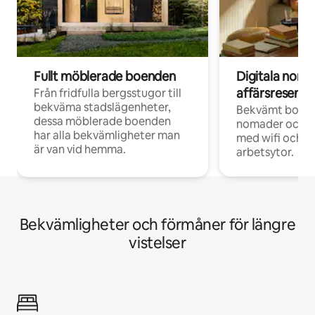
Fullt möblerade boenden
Digitala nom
affärsresenär
Från fridfulla bergsstugor till
bekväma stadslägenheter,
Bekvämt boend
dessa möblerade boenden
nomader och d
har alla bekvämligheter man
med wifi och d
är van vid hemma.
arbetsytor.
Bekvämligheter och förmåner för längre
vistelser