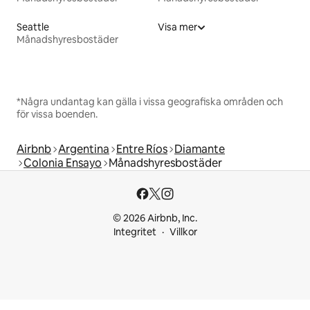
Seattle
Visa mer
Månadshyresbostäder
*Några undantag kan gälla i vissa geografiska områden och
för vissa boenden.
Airbnb
Argentina
Entre Ríos
Diamante
Colonia Ensayo
Månadshyresbostäder
© 2026 Airbnb, Inc.
Integritet
Villkor