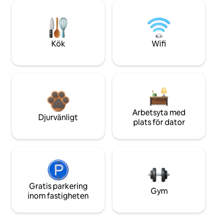
Kök
Wifi
Arbetsyta med
Djurvänligt
plats för dator
Gratis parkering
Gym
inom fastigheten