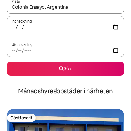
Plats
När resultaten är tillgängliga kan du navigera med upp- och ned
Incheckning
Utcheckning
Sök
Månadshyresbostäder i närheten
Gästfavorit
Gästfavorit