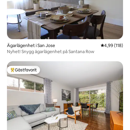
Ägarlägenhet i San Jose
4,99 av 5 i ge
4,99 (118)
Nyhet! Snygg ägarlägenhet på Santana Row
Gästfavorit
Populär gästfavorit