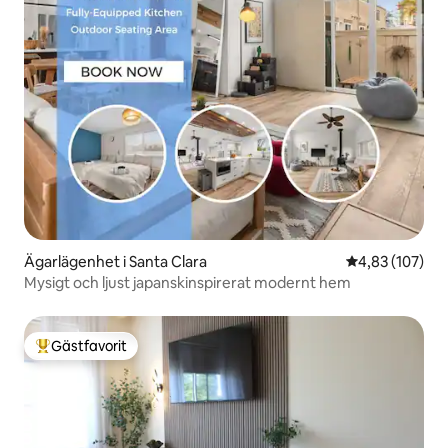
Ägarlägenhet i Santa Clara
4,83 av 5 i ge
4,83 (107)
Mysigt och ljust japanskinspirerat modernt hem
Gästfavorit
Populär gästfavorit