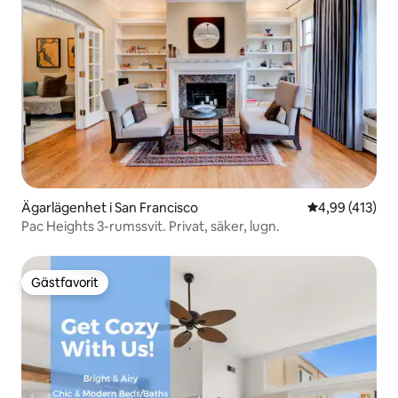
Ägarlägenhet i San Francisco
4,99 av 5 i ge
4,99 (413)
Pac Heights 3-rumssvit. Privat, säker, lugn.
Gästfavorit
Gästfavorit