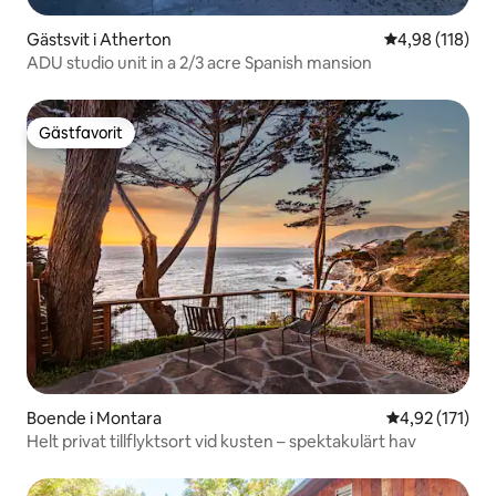
Gästsvit i Atherton
4,98 av 5 i ge
4,98 (118)
ADU studio unit in a 2/3 acre Spanish mansion
Gästfavorit
Gästfavorit
Boende i Montara
4,92 av 5 i ge
4,92 (171)
Helt privat tillflyktsort vid kusten – spektakulärt hav