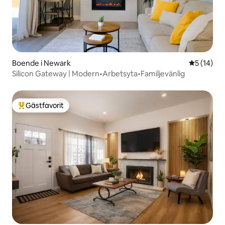
Boende i Newark
5 av 5 i g
5 (14)
Silicon Gateway | Modern•Arbetsyta•Familjevänlig
Gästfavorit
Populär gästfavorit