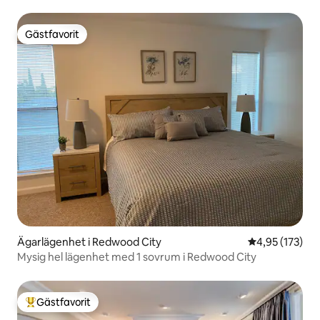
Gästfavorit
Gästfavorit
Ägarlägenhet i Redwood City
4,95 av 5 i ge
4,95 (173)
Mysig hel lägenhet med 1 sovrum i Redwood City
Gästfavorit
Populär gästfavorit