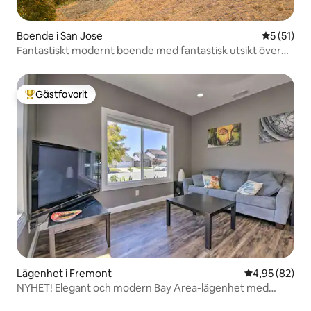
Boende i San Jose
5 av 5 i g
5 (51)
Fantastiskt modernt boende med fantastisk utsikt över
dalen
Gästfavorit
Populär gästfavorit
Lägenhet i Fremont
4,95 av 5 i g
4,95 (82)
NYHET! Elegant och modern Bay Area-lägenhet med
uteplats!