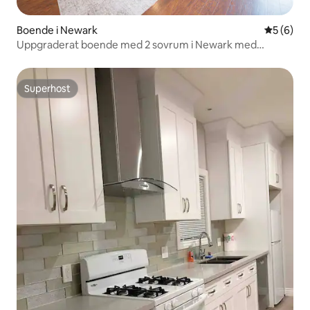
Boende i Newark
5 av 5 i 
5 (6)
Uppgraderat boende med 2 sovrum i Newark med
luftkonditionering | Nära Tesla
Superhost
Superhost