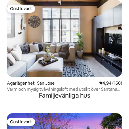
Gästfavorit
Gästfavorit
Ägarlägenhet i San Jose
4,94 av 5 i ge
4,94 (160)
Varm och mysig tvåvåningsloft med utsikt över Santana
Familjevänliga hus
Row
Gästfavorit
Gästfavorit