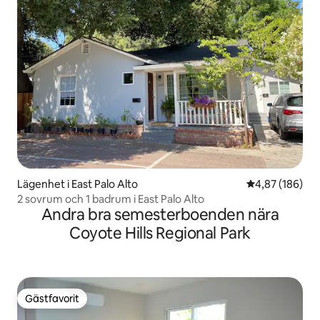
Lägenhet i East Palo Alto
4,87 av 5 i ge
4,87 (186)
2 sovrum och 1 badrum i East Palo Alto
Andra bra semesterboenden nära
Coyote Hills Regional Park
Gästfavorit
Gästfavorit