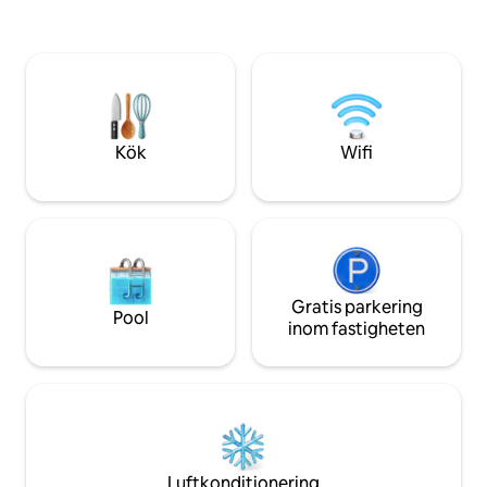
minuter bort. Flygbussen stannar ett
och trädgårdskant
kvarter bort. Gång-/cykelväg till
dig till den privat
Sausalito & Mill Valley. Färja/buss till SF. Fri
uteplatsen. En tvättstuga tillhandahålls
parkering Läs omdömen om denna eller
endast för gäster
våra 3 andra flytande lägenheter!
Vandringar in i rav
grannskapet ovanfö
njutning.
Kök
Wifi
Gratis parkering
Pool
inom fastigheten
Luftkonditionering