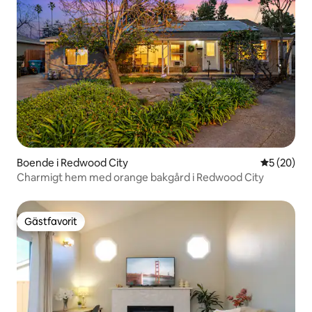
Boende i Redwood City
5 av 5 i g
5 (20)
Charmigt hem med orange bakgård i Redwood City
Gästfavorit
Gästfavorit