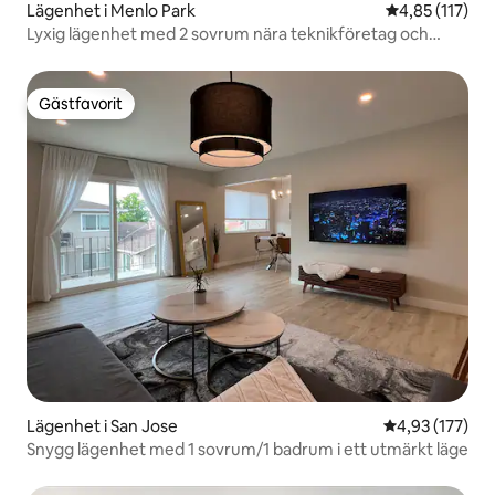
Lägenhet i Menlo Park
4,85 av 5 i ge
4,85 (117)
Lyxig lägenhet med 2 sovrum nära teknikföretag och
Stanford
Gästfavorit
Gästfavorit
Lägenhet i San Jose
4,93 av 5 i ge
4,93 (177)
Snygg lägenhet med 1 sovrum/1 badrum i ett utmärkt läge