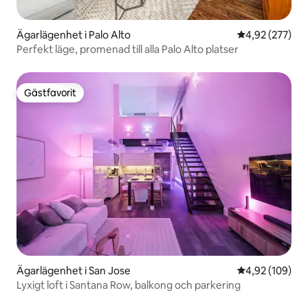
Ägarlägenhet i Palo Alto
4,92 av 5 i ge
4,92 (277)
Perfekt läge, promenad till alla Palo Alto platser
Gästfavorit
Gästfavorit
Ägarlägenhet i San Jose
4,92 av 5 i ge
4,92 (109)
Lyxigt loft i Santana Row, balkong och parkering