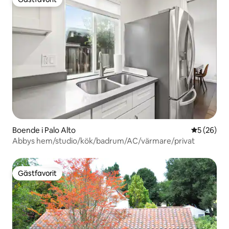
Gästfavorit
Boende i Palo Alto
5 av 5 i g
5 (26)
Abbys hem/studio/kök/badrum/AC/värmare/privat
Gästfavorit
Gästfavorit