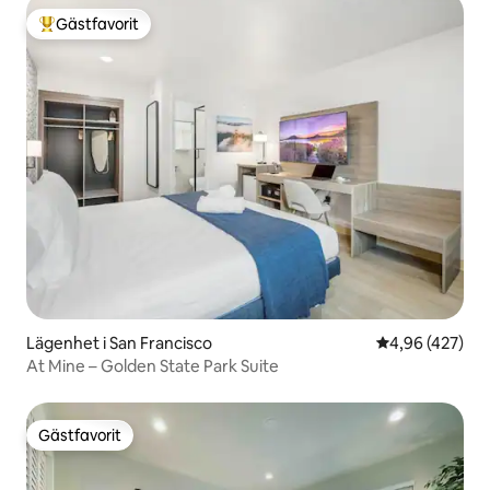
Gästfavorit
Populär gästfavorit
Lägenhet i San Francisco
4,96 av 5 i ge
4,96 (427)
At Mine – Golden State Park Suite
Gästfavorit
Gästfavorit