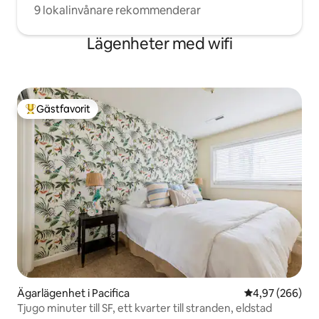
9 lokalinvånare rekommenderar
Lägenheter med wifi
Gästfavorit
Populär gästfavorit
Ägarlägenhet i Pacifica
4,97 av 5 i ge
4,97 (266)
Tjugo minuter till SF, ett kvarter till stranden, eldstad