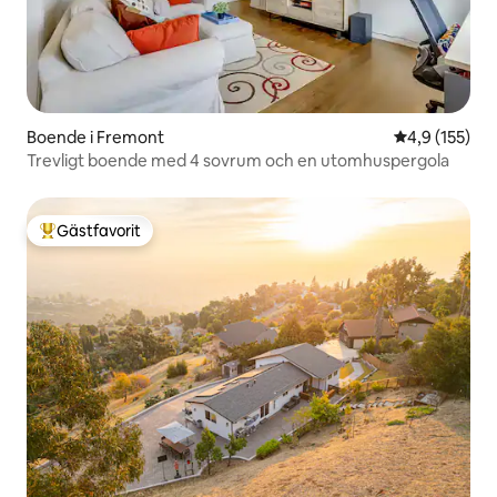
Boende i Fremont
4,9 av 5 i ge
4,9 (155)
Trevligt boende med 4 sovrum och en utomhuspergola
Gästfavorit
Populär gästfavorit