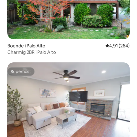
Boende i Palo Alto
4,91 av 5 i ge
4,91 (264)
Charmig 2BR i Palo Alto
Superhost
Superhost