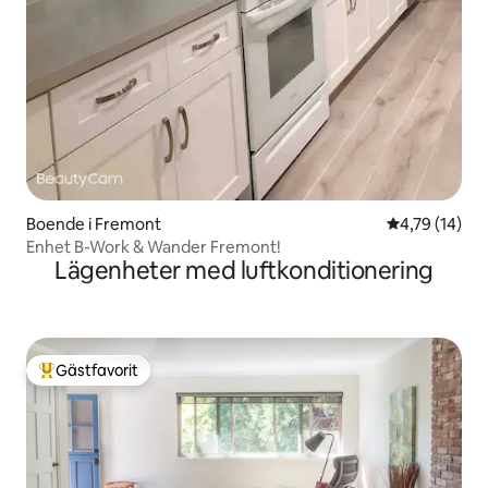
Boende i Fremont
4,79 av 5 i g
4,79 (14)
Enhet B-Work & Wander Fremont!
Lägenheter med luftkonditionering
Gästfavorit
Populär gästfavorit