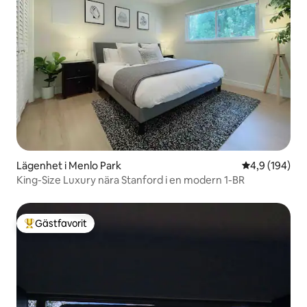
Lägenhet i Menlo Park
4,9 av 5 i ge
4,9 (194)
King-Size Luxury nära Stanford i en modern 1-BR
Gästfavorit
Populär gästfavorit