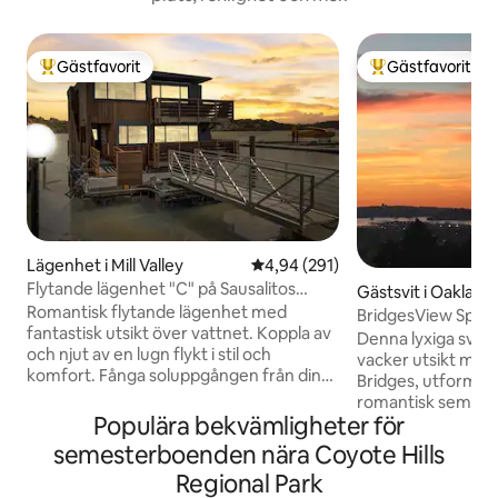
Gästfavorit
Gästfavorit
Populär gästfavorit
Populär gästfavor
Lägenhet i Mill Valley
4,94 av 5 i genomsnittligt bety
4,94 (291)
Flytande lägenhet "C" på Sausalitos
Gästsvit i Oakland
Richardson Bay
Romantisk flytande lägenhet med
BridgesView Spa &
fantastisk utsikt över vattnet. Koppla av
enkel parkering
Denna lyxiga svit
och njut av en lugn flykt i stil och
vacker utsikt mot
komfort. Fånga soluppgången från din
Bridges, utformad 
superbekväma KING-säng eller lounge
romantisk semeste
på däck med enstaka pelikaner (eller till
Populära bekvämligheter för
behöver ett avko
och med ett sjö) som kommer och går.
och lek i bubbelpo
semesterboenden nära Coyote Hills
Unikt och perfekt för en resa, arbete
njut av det under
Regional Park
eller reträtt. Golden Gate Bridge ligger 6
Enkel gatuparkering 