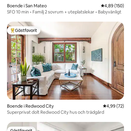
Boende i San Mateo
4,89 av 5 i ge
4,89 (150)
SFO 10 min • Familj 2 sovrum + uteplatslekar • Babyvänligt
Gästfavorit
Populär gästfavorit
Boende i Redwood City
4,99 av 5 i g
4,99 (72)
Superprivat dolt Redwood City hus och trädgård
Gästfavorit