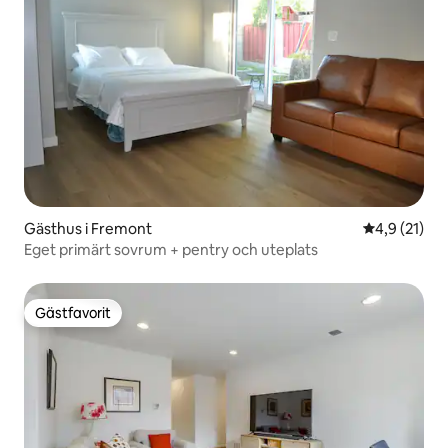
Gästhus i Fremont
4,9 av 5 i g
4,9 (21)
Eget primärt sovrum + pentry och uteplats
Gästfavorit
Gästfavorit