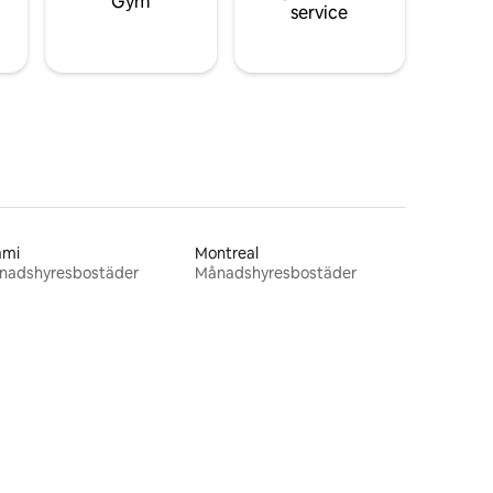
Gym
service
ami
Montreal
nadshyresbostäder
Månadshyresbostäder