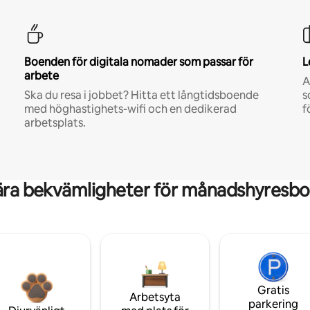
Boenden för digitala nomader som passar för
L
arbete
A
Ska du resa i jobbet? Hitta ett långtidsboende
s
med höghastighets-wifi och en dedikerad
f
arbetsplats.
ära bekvämligheter för månadshyresbo
Gratis
Arbetsyta
parkering