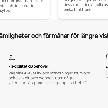
der och distansarbetare
dessa boenden är fulla av
ifi och dedikerade
unika funktioner.
sytor.
mligheter och förmåner för längre vis
Flexibilitet du behöver
E
Välj dina exakta in- och utflyttningsdatum och
S
boka enkelt över webben, utan några
m
ytterligare åtaganden eller pappersarbete.*