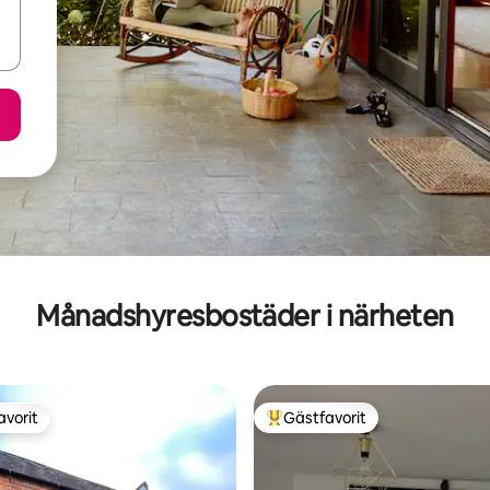
Månadshyresbostäder i närheten
avorit
Gästfavorit
gästfavorit
Populär gästfavorit