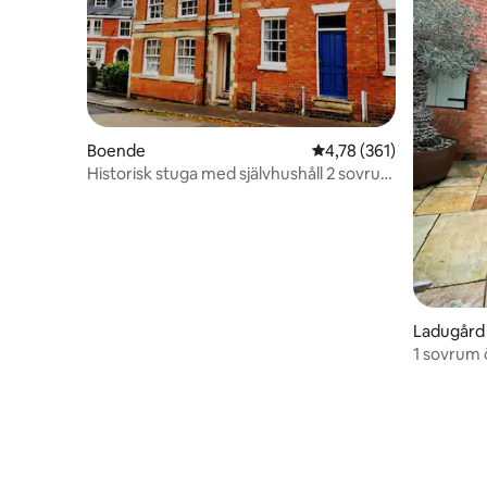
Boende
4,78 av 5 i genomsnitt
4,78 (361)
Historisk stuga med självhushåll 2 sovrum
med dubbelsäng.
Ladugård
1 sovrum 