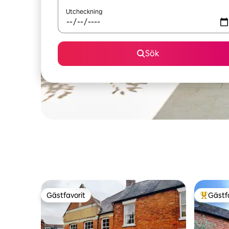
Utcheckning
Sök
Gästfavorit
Gästf
Gästfavorit
Populär 