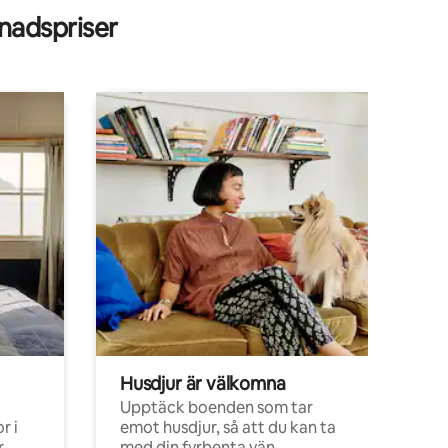
adspriser
Husdjur är välkomna
Upptäck boenden som tar
r i
emot husdjur, så att du kan ta
,
med din fyrbenta vän.