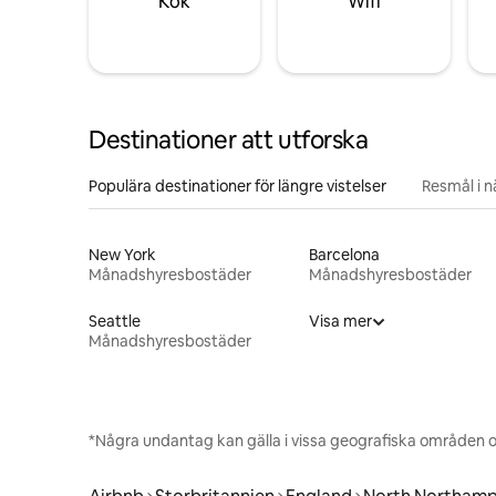
Kök
Wifi
Destinationer att utforska
Populära destinationer för längre vistelser
Resmål i 
New York
Barcelona
Månadshyresbostäder
Månadshyresbostäder
Seattle
Visa mer
Månadshyresbostäder
*Några undantag kan gälla i vissa geografiska områden o