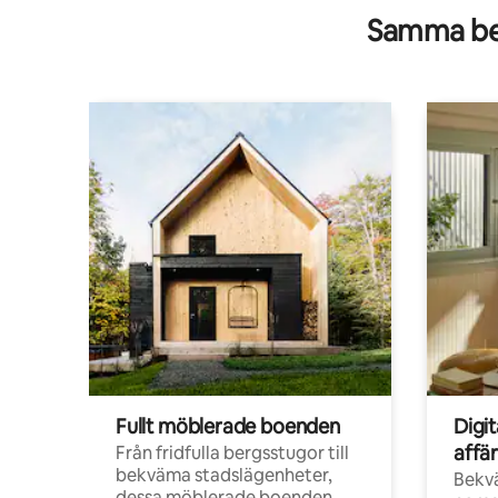
Samma be
Fullt möblerade boenden
Digi
affä
Från fridfulla bergsstugor till
bekväma stadslägenheter,
Bekv
dessa möblerade boenden