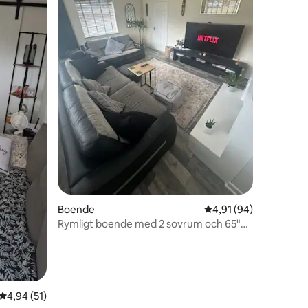
en
Boende
4,91 av 5 i genomsnit
4,91 (94)
Rymligt boende med 2 sovrum och 65"
smart-TV
4,94 av 5 i genomsnittligt betyg, 51 omdömen
4,94 (51)