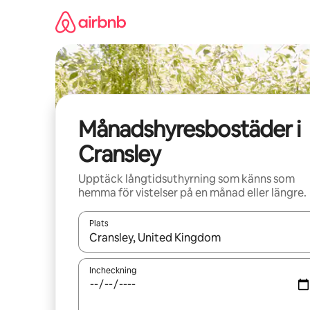
Hoppa
till
innehåll
Månadshyresbostäder i
Cransley
Upptäck långtidsuthyrning som känns som
hemma för vistelser på en månad eller längre.
Plats
När resultaten är tillgängliga kan du navigera me
Incheckning