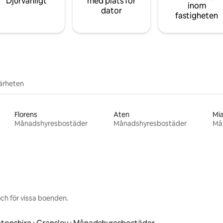
Djurvänligt
med plats för
inom
dator
fastigheten
närheten
Florens
Aten
Mi
Månadshyresbostäder
Månadshyresbostäder
Må
ch för vissa boenden.