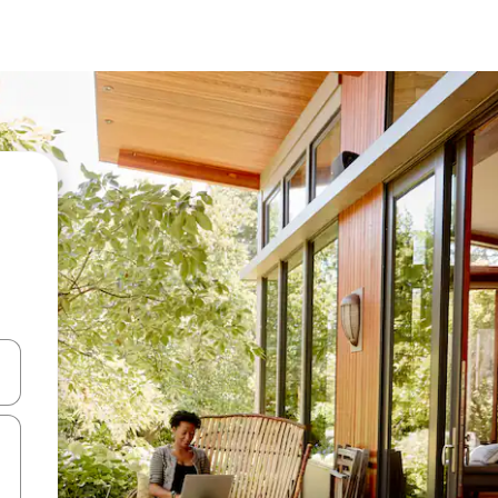
d upp- och nedåtpilarna eller utforska genom att trycka eller svepa.