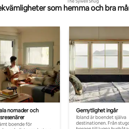
The Sywell Snug
kvämligheter som hemma och bra mån
tala nomader och
Gemytlighet ingår
rsresenärer
Ibland är boendet själva
destinationen. Från stugo
ämt boende för
bergen till lugna husbåtar