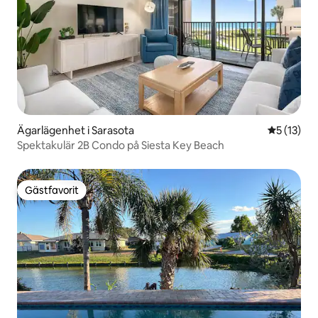
Ägarlägenhet i Sarasota
5 av 5 i g
5 (13)
Spektakulär 2B Condo på Siesta Key Beach
Gästfavorit
Gästfavorit