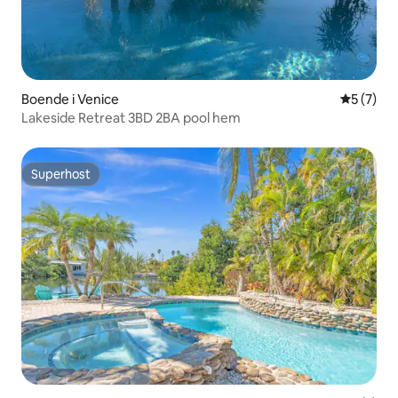
Boende i Venice
5 av 5 i 
5 (7)
Lakeside Retreat 3BD 2BA pool hem
Superhost
Superhost