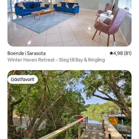
Boende i Sarasota
4,98 av 5 i g
4,98 (81)
Winter Haven Retreat – Steg till Bay & Ringling
Gästfavorit
Gästfavorit