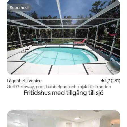
Superhost
Superhost
Lägenhet i Venice
4,7 av 5 i ge
4,7 (281)
Gulf Getaway, pool, bubbelpool och kajak till stranden
Fritidshus med tillgång till sjö