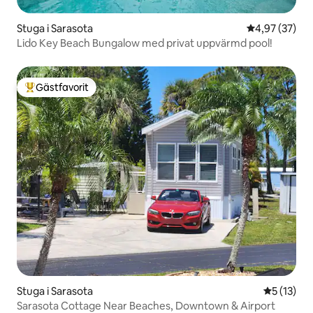
Stuga i Sarasota
4,97 av 5 i g
4,97 (37)
Lido Key Beach Bungalow med privat uppvärmd pool!
Gästfavorit
Populär gästfavorit
Stuga i Sarasota
5 av 5 i g
5 (13)
Sarasota Cottage Near Beaches, Downtown & Airport