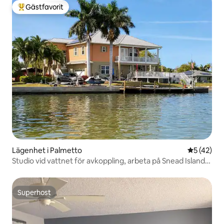
Gästfavorit
Populär gästfavorit
Lägenhet i Palmetto
5 av 5 i g
5 (42)
Studio vid vattnet för avkoppling, arbeta på Snead Island,
Florida.
Superhost
Superhost