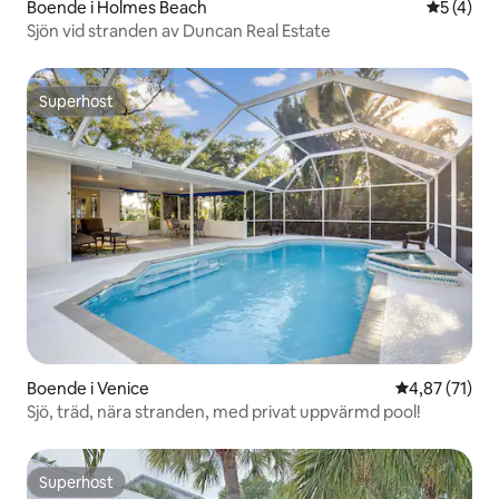
Boende i Holmes Beach
5 av 5 i 
5 (4)
Sjön vid stranden av Duncan Real Estate
Superhost
Superhost
Boende i Venice
4,87 av 5 i g
4,87 (71)
Sjö, träd, nära stranden, med privat uppvärmd pool!
Superhost
Superhost