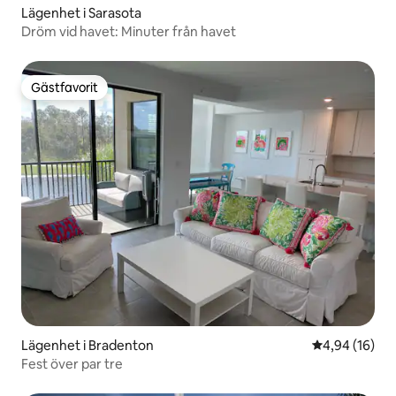
Lägenhet i Sarasota
Dröm vid havet: Minuter från havet
Gästfavorit
Gästfavorit
Lägenhet i Bradenton
4,94 av 5 i g
4,94 (16)
Fest över par tre