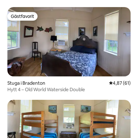
Gästfavorit
Gästfavorit
Stuga i Bradenton
4,87 av 5 i g
4,87 (61)
Hytt 4 – Old World Waterside Double