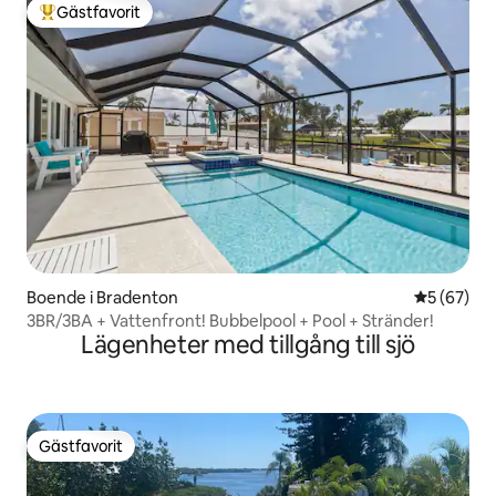
Gästfavorit
Populär gästfavorit
Boende i Bradenton
5 av 5 i g
5 (67)
3BR/3BA + Vattenfront! Bubbelpool + Pool + Stränder!
Lägenheter med tillgång till sjö
Gästfavorit
Gästfavorit