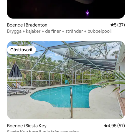
Boende i Bradenton
5 av 5 i g
5 (37)
Brygga + kajaker + delfiner + stränder + bubbelpool!
Gästfavorit
Gästfavorit
Boende i Siesta Key
4,95 av 5 i g
4,95 (57)
Siesta Key hem 5 min från stranden