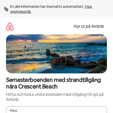
Hoppa
En del information har översatts automatiskt. 
Visa 
till
originalspråk
innehåll
Hyr ut på Airbnb
Semesterboenden med strandtillgång
nära Crescent Beach
Hitta och boka unika boenden med tillgång till sjö på
Airbnb
Plats