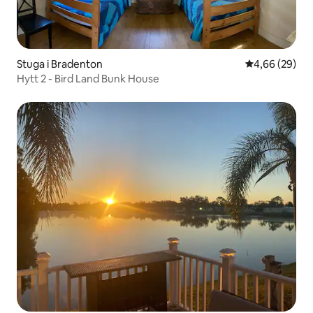
Stuga i Bradenton
4,66 av 5 i g
4,66 (29)
Hytt 2 - Bird Land Bunk House