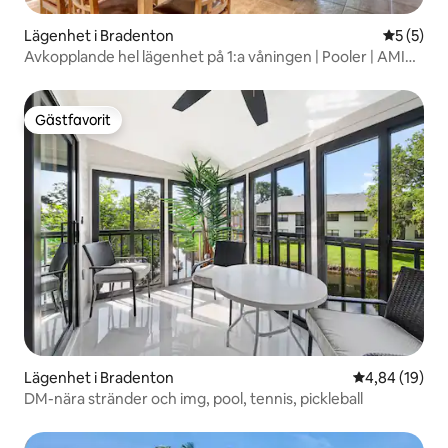
Lägenhet i Bradenton
5 av 5 i 
5 (5)
Avkopplande hel lägenhet på 1:a våningen | Pooler | AMI
och IMG
Gästfavorit
Gästfavorit
Lägenhet i Bradenton
4,84 av 5 i g
4,84 (19)
DM-nära stränder och img, pool, tennis, pickleball