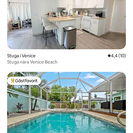
Stuga i Venice
4,4 av 5 i g
4,4 (10)
Stuga nära Venice Beach
Gästfavorit
Populär gästfavorit