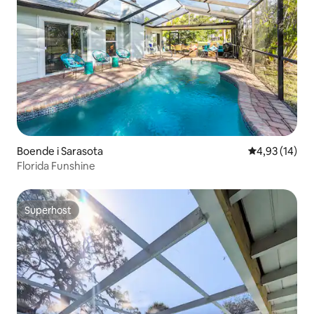
Boende i Sarasota
4,93 av 5 i g
4,93 (14)
Florida Funshine
Superhost
Superhost