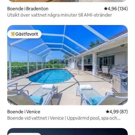
Boende i Bradenton
4,96 av 5 i ge
4,96 (134)
Utsikt över vattnet några minuter till AMI-stränder
Gästfavorit
Populär gästfavorit
Boende i Venice
4,99 av 5 i g
4,99 (87)
Boende vid vattnet i Venice | Uppvärmd pool, spa och
husdjur