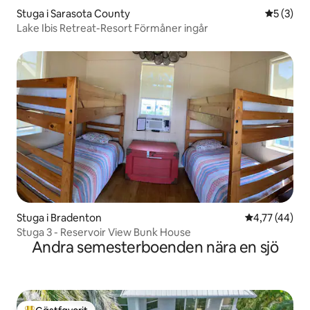
Stuga i Sarasota County
5 av 5 i 
5 (3)
Lake Ibis Retreat-Resort Förmåner ingår
Stuga i Bradenton
4,77 av 5 i g
4,77 (44)
Stuga 3 - Reservoir View Bunk House
Andra semesterboenden nära en sjö