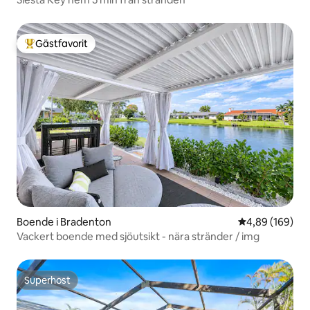
Gästfavorit
Populär gästfavorit
Boende i Bradenton
4,89 av 5 i ge
4,89 (169)
Vackert boende med sjöutsikt - nära stränder / img
Superhost
Superhost