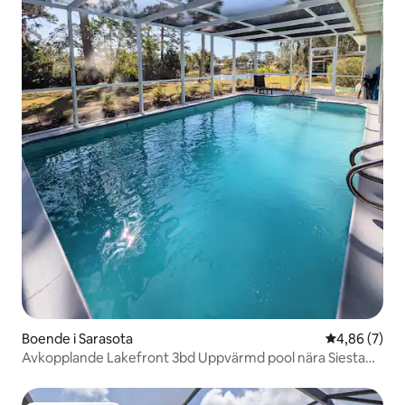
Boende i Sarasota
4,86 av 5 i 
4,86 (7)
Avkopplande Lakefront 3bd Uppvärmd pool nära Siesta
Key