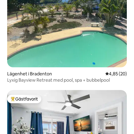
Lägenhet i Bradenton
4,85 av 5 i g
4,85 (20)
Lyxig Bayview Retreat med pool, spa + bubbelpool
Gästfavorit
Populär gästfavorit