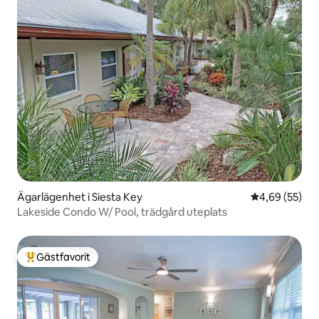
Ägarlägenhet i Siesta Key
4,69 av 5 i g
4,69 (55)
Lakeside Condo W/ Pool, trädgård uteplats
Gästfavorit
Populär gästfavorit