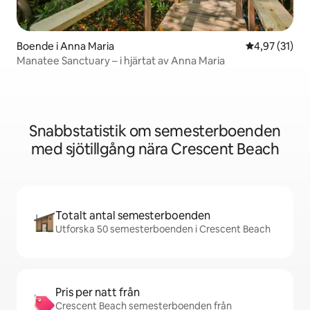
Boende i Anna Maria
4,97 av 5 i g
4,97 (31)
Manatee Sanctuary – i hjärtat av Anna Maria
Snabbstatistik om semesterboenden
med sjötillgång nära Crescent Beach
Totalt antal semesterboenden
Utforska 50 semesterboenden i Crescent Beach
Pris per natt från
Crescent Beach semesterboenden från