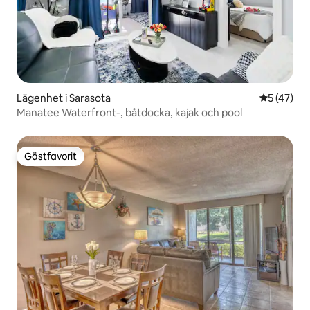
Lägenhet i Sarasota
5 av 5 i g
5 (47)
Manatee Waterfront-, båtdocka, kajak och pool
Gästfavorit
Gästfavorit