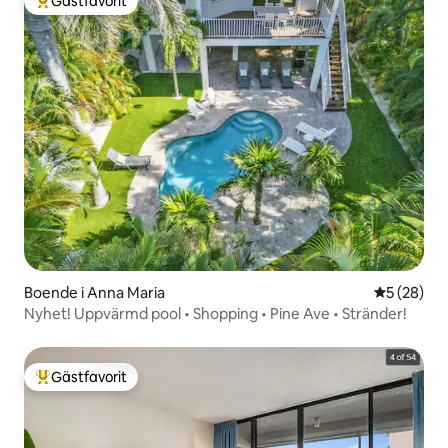
Gästfavorit
Populär gästfavorit
Boende i Anna Maria
5 av 5 i g
5 (28)
Nyhet! Uppvärmd pool • Shopping • Pine Ave • Stränder!
Gästfavorit
Populär gästfavorit