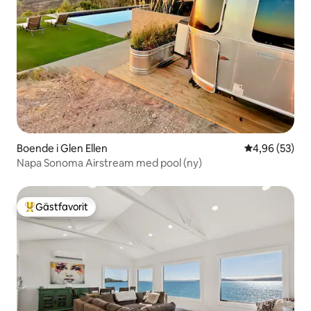
Boende i Glen Ellen
4,96 av 5 i g
4,96 (53)
Napa Sonoma Airstream med pool (ny)
Gästfavorit
Populär gästfavorit