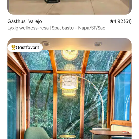
Gästhus i Vallejo
4,92 av 5 i g
4,92 (61)
Lyxig wellness-resa | Spa, bastu – Napa/SF/Sac
Gästfavorit
Populär gästfavorit