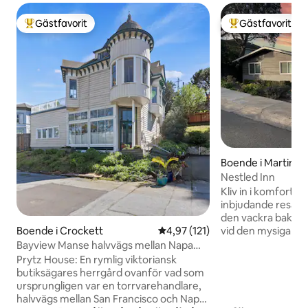
Gästfavorit
Gästfavorit
Populär gästfavorit
Populär gästfavor
Boende i Martinez
Nestled Inn
Kliv in i komfort oc
inbjudande resa til
den vackra bakgår
vid den mysiga eld
Boende i Crockett
4,97 av 5 i genomsnittligt bet
4,97 (121)
fest i det fullt ut
Bayview Manse halvvägs mellan Napa
för en avkopplande
och San Francisco
Prytz House: En rymlig viktoriansk
produktiv vistelse
butiksägares herrgård ovanför vad som
erbjuder snabbt W
ursprungligen var en torrvarehandlare,
och enkel tillgång 
halvvägs mellan San Francisco och Napa