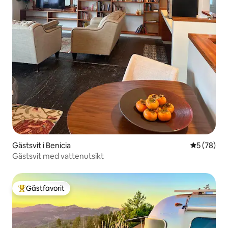
Gästsvit i Benicia
5 av 5 i g
5 (78)
Gästsvit med vattenutsikt
Gästfavorit
Populär gästfavorit