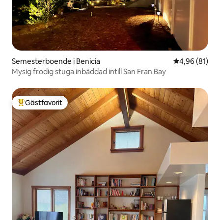
Semesterboende i Benicia
4,96 av 5 i g
4,96 (81)
Mysig frodig stuga inbäddad intill San Fran Bay
Gästfavorit
Populär gästfavorit