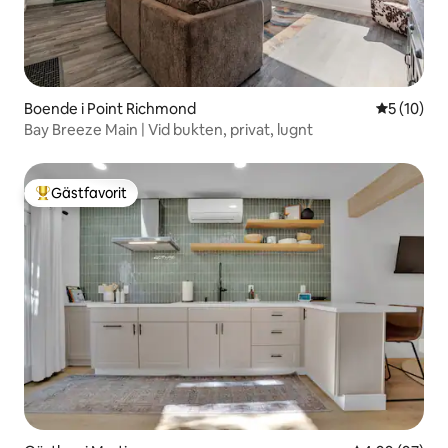
Boende i Point Richmond
5 av 5 i g
5 (10)
Bay Breeze Main | Vid bukten, privat, lugnt
Gästfavorit
Populär gästfavorit