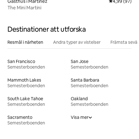
Gästhus i Martinez
4,99 av 5 i g
4,99 (97)
The Mini Martini
Destinationer att utforska
Resmål i närheten
Andra typer av vistelser
Främsta sevär
San Francisco
San Jose
Semesterboenden
Semesterboenden
Mammoth Lakes
Santa Barbara
Semesterboenden
Semesterboenden
South Lake Tahoe
Oakland
Semesterboenden
Semesterboenden
Sacramento
Visa mer
Semesterboenden