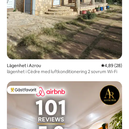
Lägenhet i Azrou
4,89 av 5 i g
4,89 (28)
lägenhet i Cèdre med luftkonditionering 2 sovrum Wi-Fi
Gästfavorit
Populär gästfavorit