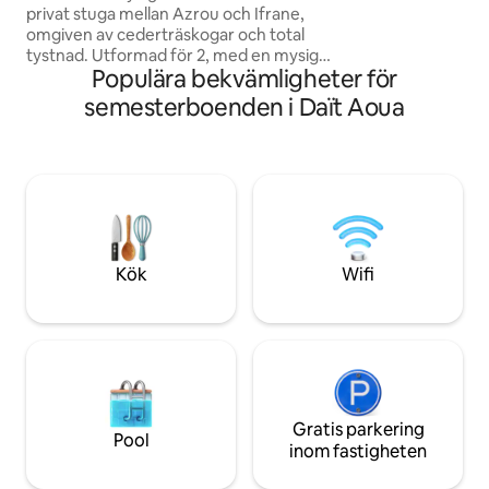
parkeringsplatsen 
privat stuga mellan Azrou och Ifrane,
omgiven av cederträskogar och total
tystnad. Utformad för 2, med en mysig
Populära bekvämligheter för
säng, utrustat kök, luftkonditionering,
kall jacuzzi, uteplats och parkering.
semesterboenden i Daït Aoua
Vakna upp till bergsutsikt, drick kaffe i
lugn och ro och njut av
stjärnskådningsnätter. Boendet är lugnt,
avskilt, säkert och tryggt. Perfekt för
gifta par och naturälskare som är ute
efter en fridfull och exklusiv semester.
Ta med dig allt du kan behöva, eftersom
det inte finns någon affär i närheten.
Kök
Wifi
Gratis parkering
Pool
inom fastigheten