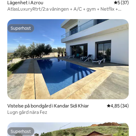
Lägenhet i Azrou
5 av 5 i g
5 (37)
AtlasLuxuryRtrt/2:a våningen + A/C + gym + Netflix +
privat parkering
Superhost
Superhost
Vistelse på bondgård i Kandar Sidi Khiar
4,85 av 5 i g
4,85 (34)
Lugn gård nära Fez
Superhost
Superhost