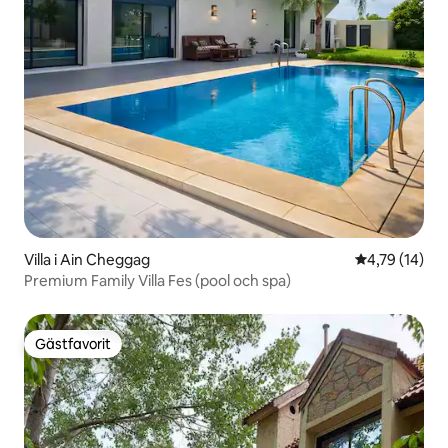
Villa i Ain Cheggag
4,79 av 5 i g
4,79 (14)
Premium Family Villa Fes (pool och spa)
Gästfavorit
Gästfavorit