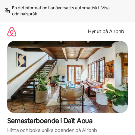
Hoppa
En del information har översatts automatiskt. 
Visa 
till
originalspråk
innehåll
Hyr ut på Airbnb
Semesterboende i Daït Aoua
Hitta och boka unika boenden på Airbnb