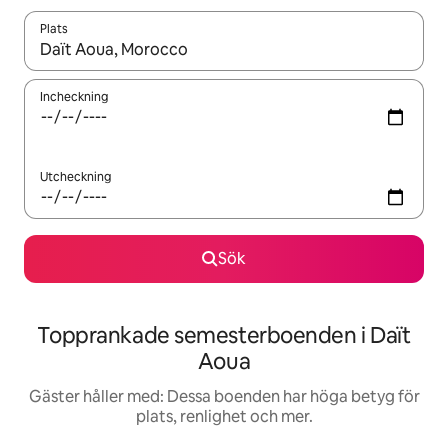
Plats
När resultaten är tillgängliga kan du navigera med upp- och ned
Incheckning
Utcheckning
Sök
Topprankade semesterboenden i Daït
Aoua
Gäster håller med: Dessa boenden har höga betyg för
plats, renlighet och mer.