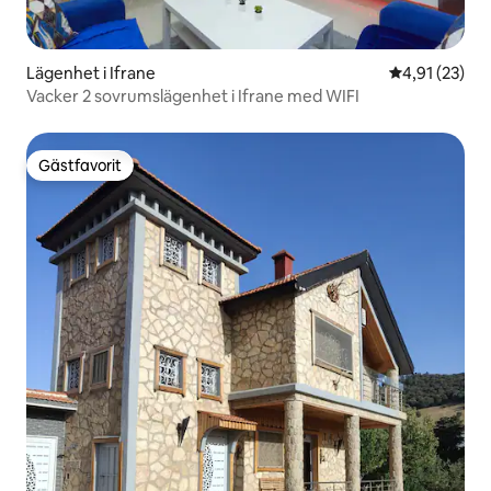
Lägenhet i Ifrane
4,91 av 5 i g
4,91 (23)
Vacker 2 sovrumslägenhet i Ifrane med WIFI
Gästfavorit
Gästfavorit