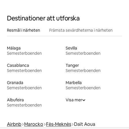
Destinationer att utforska
Resmål i närheten
Främsta sevärdheterna i närheten
Málaga
Sevilla
Semesterboenden
Semesterboenden
Casablanca
Tanger
Semesterboenden
Semesterboenden
Granada
Marbella
Semesterboenden
Semesterboenden
Albufeira
Visa mer
Semesterboenden
Airbnb
Marocko
Fès-Meknès
Daït Aoua