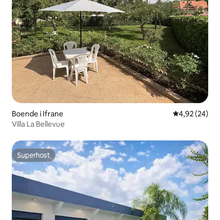
Boende i Ifrane
4,92 av 5 i g
4,92 (24)
Villa La Bellevue
Superhost
Superhost