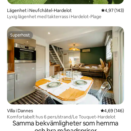
Lägenhet i Neufchâtel-Hardelot
4,97 av 5 i ge
4,97 (143)
Lyxig lägenhet med takterrass i Hardelot-Plage
Superhost
Superhost
Villa i Dannes
4,69 av 5 i ge
4,69 (146)
Komfortabelt hus 6 pers/strand/Le Touquet-Hardelot
Samma bekvämligheter som hemma
och bra månadspriser