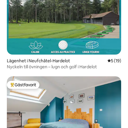
Lägenhet i Neufchâtel-Hardelot
5 av 5 i g
5 (19)
Nyckeln till övningen – lugn och golf i Hardelot
Gästfavorit
Populär gästfavorit