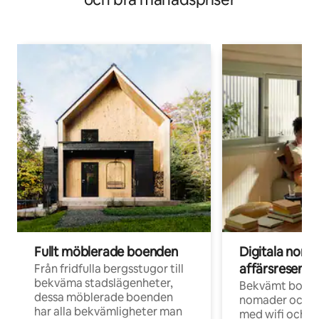
Fullt möblerade boenden
Digitala nom
affärsresenär
Från fridfulla bergsstugor till
bekväma stadslägenheter,
Bekvämt boend
dessa möblerade boenden
nomader och d
har alla bekvämligheter man
med wifi och d