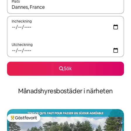
Plats
När resultaten är tillgängliga kan du navigera med upp- och ned
Incheckning
Utcheckning
Sök
Månadshyresbostäder i närheten
Gästfavorit
Populär gästfavorit