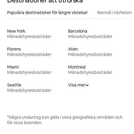
Destinationer att utforska
Populära destinationer för längre vistelser
Resmål i närheten
New York
Barcelona
Månadshyresbostäder
Månadshyresbostäder
Florens
Aten
Månadshyresbostäder
Månadshyresbostäder
Miami
Montreal
Månadshyresbostäder
Månadshyresbostäder
Seattle
Visa mer
Månadshyresbostäder
*Några undantag kan gälla i vissa geografiska områden och
för vissa boenden.