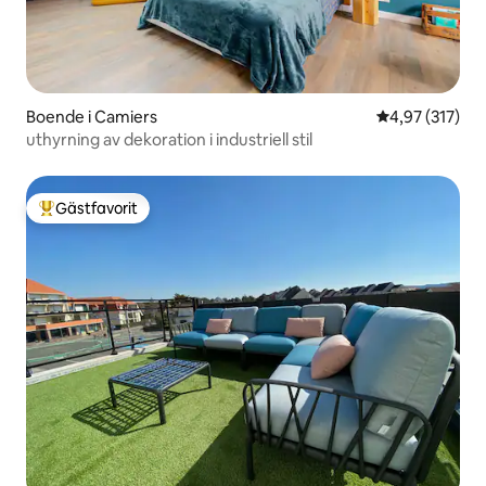
Boende i Camiers
4,97 av 5 i ge
4,97 (317)
uthyrning av dekoration i industriell stil
Gästfavorit
Populär gästfavorit