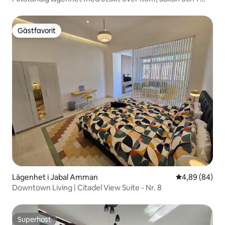
minuters promenad till centrum
Gästfavorit
Gästfavorit
Lägenhet i Jabal Amman
4,89 av 5 i g
4,89 (84)
Downtown Living | Citadel View Suite - Nr. 8
Superhost
Superhost