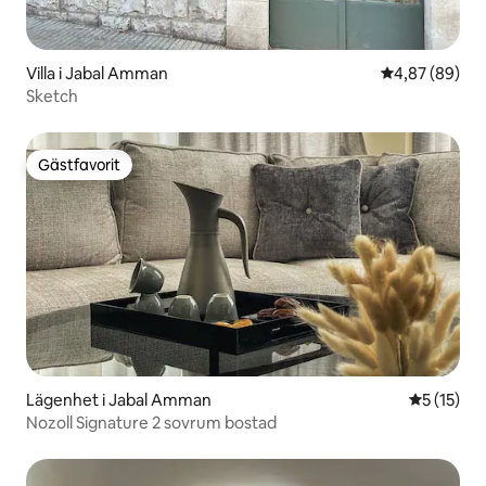
Villa i Jabal Amman
4,87 av 5 i g
4,87 (89)
Sketch
Gästfavorit
Gästfavorit
Lägenhet i Jabal Amman
5 av 5 i g
5 (15)
Nozoll Signature 2 sovrum bostad