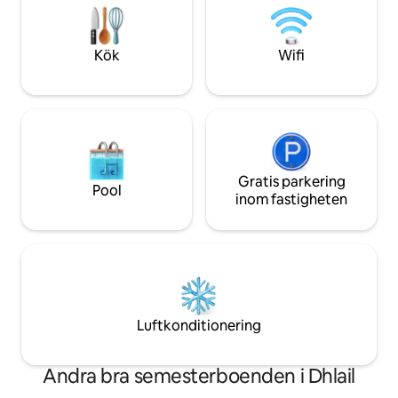
Parkering utan kostnad tillgänglig Ett
toppbekvämlighete
lugnt, hemtrevligt utrymme perfekt för
toppattraktioner,
ensamma resenärer, par, vänner och
restauranger ligg
Kök
Wifi
solnedgångsälskare ✨
promenad bort!
Gratis parkering
Pool
inom fastigheten
Luftkonditionering
Andra bra semesterboenden i Dhlail