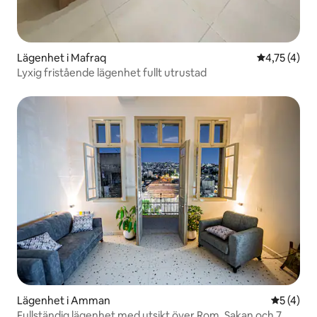
Lägenhet i Mafraq
4,75 av 5 i
4,75 (4)
Lyxig fristående lägenhet fullt utrustad
Lägenhet i Amman
5 av 5 i 
5 (4)
Fullständig lägenhet med utsikt över Rom, Sakan och 7