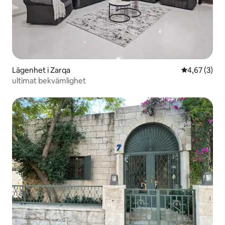
Lägenhet i Zarqa
4,67 av 5 i 
4,67 (3)
ultimat bekvämlighet