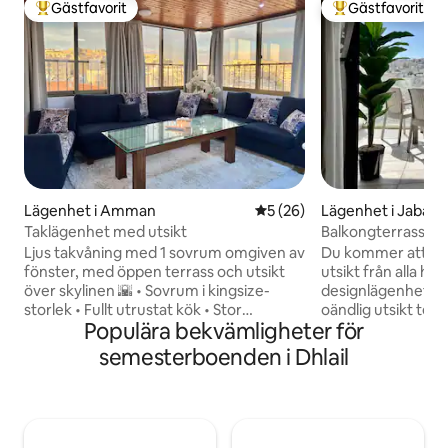
Gästfavorit
Gästfavorit
Populär gästfavorit
Populär gästfavor
Lägenhet i Amman
5 av 5 i genomsnittligt be
5 (26)
Lägenhet i Jabal
Taklägenhet med utsikt
Balkongterrass me
Downtown
Ljus takvåning med 1 sovrum omgiven av
Du kommer att upp
fönster, med öppen terrass och utsikt
utsikt från alla hö
över skylinen 🌇 • Sovrum i kingsize-
designlägenhet. Här erbjuds en stor
storlek • Fullt utrustat kök • Stor
oändlig utsikt terra
Populära bekvämligheter för
matplats • Naturligt upplyst vardagsrum
ljudisolerade föns
+ TV • Arbetsyta • Wi-Fi,
och solnedgång ko
semesterboenden i Dhlail
luftkonditionering, gasvärmare och
show för dig. Njut av en premium
bärbara fläktar • Badrum med dusch,
dubbelsäng, bekv
tvättmaskin och väsentligheter • Terrass
TV med ett blixtsn
perfekt för soluppgångskaffe,
fullt utrustat kök. Helt ny byggnad, lyxig
solnedgångsbelysning och grillkvällar ✨ •
inredning, hiss, pr