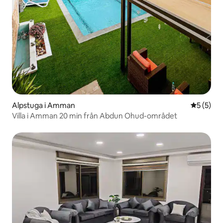
Alpstuga i Amman
5 av 5 i 
5 (5)
Villa i Amman 20 min från Abdun Ohud-området