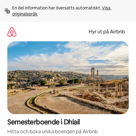
Hoppa
En del information har översatts automatiskt. 
Visa 
till
originalspråk
innehåll
Hyr ut på Airbnb
Semesterboende i Dhlail
Hitta och boka unika boenden på Airbnb