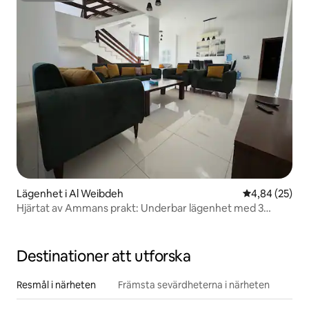
Lägenhet i Al Weibdeh
4,84 av 5 i g
4,84 (25)
Hjärtat av Ammans prakt: Underbar lägenhet med 3
sovrum!
Destinationer att utforska
Resmål i närheten
Främsta sevärdheterna i närheten