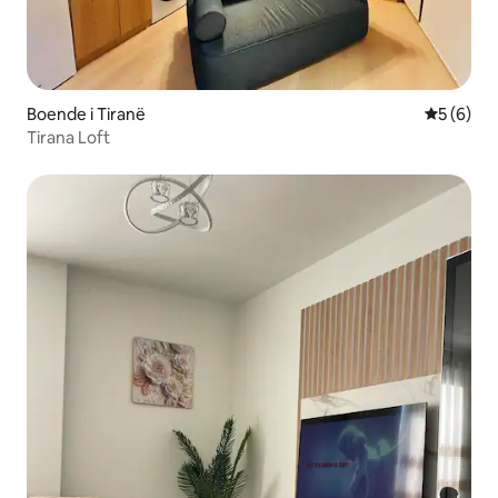
Boende i Tiranë
5 av 5 i 
5 (6)
Tirana Loft