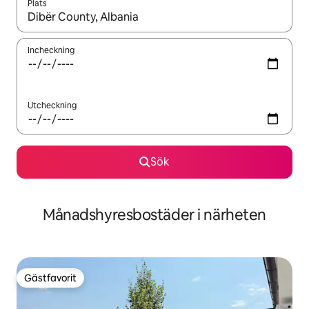
Plats
När resultaten är tillgängliga kan du navigera med upp- och ned
Incheckning
Utcheckning
Sök
Månadshyresbostäder i närheten
Gästfavorit
Gästfavorit