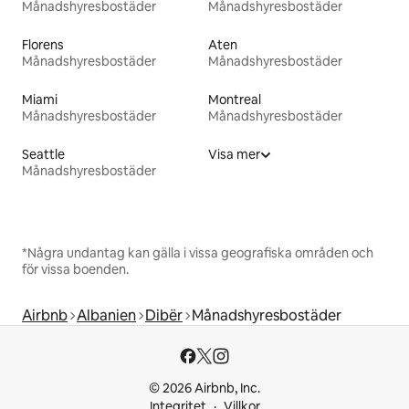
Månadshyresbostäder
Månadshyresbostäder
Florens
Aten
Månadshyresbostäder
Månadshyresbostäder
Miami
Montreal
Månadshyresbostäder
Månadshyresbostäder
Seattle
Visa mer
Månadshyresbostäder
*Några undantag kan gälla i vissa geografiska områden och
för vissa boenden.
Airbnb
Albanien
Dibër
Månadshyresbostäder
© 2026 Airbnb, Inc.
Integritet
Villkor