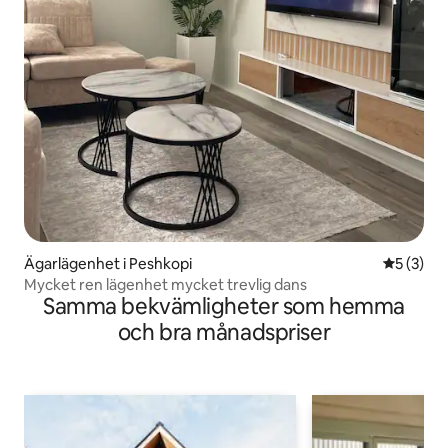
Ägarlägenhet i Peshkopi
5 av 5 i 
5 (3)
Mycket ren lägenhet mycket trevlig dans
Samma bekvämligheter som hemma
och bra månadspriser