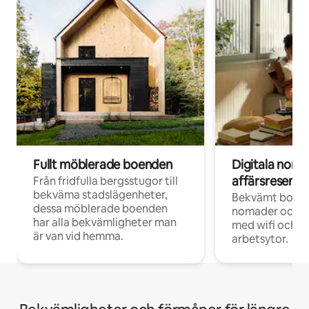
Fullt möblerade boenden
Digitala nom
affärsresenär
Från fridfulla bergsstugor till
bekväma stadslägenheter,
Bekvämt boend
dessa möblerade boenden
nomader och d
har alla bekvämligheter man
med wifi och d
är van vid hemma.
arbetsytor.