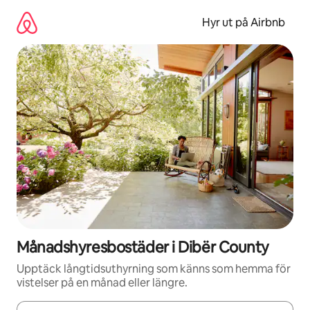
Hoppa
till
Hyr ut på Airbnb
innehåll
Månadshyresbostäder i Dibër County
Upptäck långtidsuthyrning som känns som hemma för
vistelser på en månad eller längre.