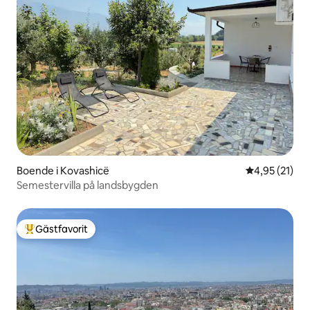
Boende i Kovashicë
4,95 av 5 i g
4,95 (21)
Semestervilla på landsbygden
Gästfavorit
Populär gästfavorit