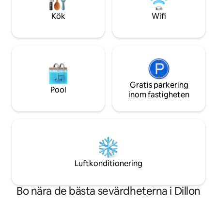
bergsäventyr och erbjuder den perfekta
badrum med fullt 
balansen mellan avskildhet och enkel
oljespisvärme.
Kök
Wifi
tillgång till friluftsliv.
Gratis parkering
Pool
inom fastigheten
Luftkonditionering
Bo nära de bästa sevärdheterna i Dillon