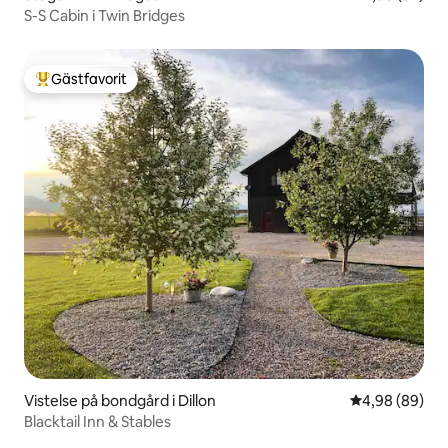
S-S Cabin i Twin Bridges
Gästfavorit
Populär gästfavorit
Vistelse på bondgård i Dillon
4,98 av 5 i g
4,98 (89)
Blacktail Inn & Stables