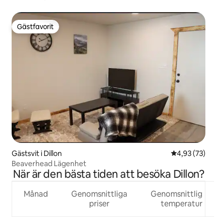
Gästfavorit
Gästfavorit
Gästsvit i Dillon
4,93 av 5 i g
4,93 (73)
Beaverhead Lägenhet
När är den bästa tiden att besöka Dillon?
Månad
Genomsnittliga
Genomsnittlig
priser
temperatur