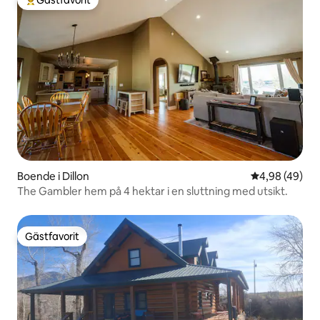
Gästfavorit
Populär gästfavorit
Boende i Dillon
4,98 av 5 i g
4,98 (49)
The Gambler hem på 4 hektar i en sluttning med utsikt.
Gästfavorit
Gästfavorit