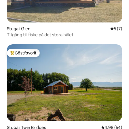
Stuga i Glen
5 av 5 i 
5 (7)
Tillgång till fiske på det stora hålet
Gästfavorit
Populär gästfavorit
Stuga i Twin Bridges
4,98 av 5 i g
4,98 (54)