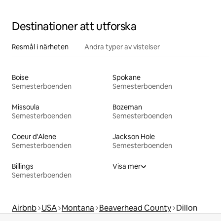
Destinationer att utforska
Resmål i närheten
Andra typer av vistelser
Boise
Spokane
Semesterboenden
Semesterboenden
Missoula
Bozeman
Semesterboenden
Semesterboenden
Coeur d'Alene
Jackson Hole
Semesterboenden
Semesterboenden
Billings
Visa mer
Semesterboenden
Airbnb
USA
Montana
Beaverhead County
Dillon