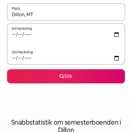
Plats
När resultaten är tillgängliga kan du navigera med upp- och ned
Incheckning
Utcheckning
Sök
Snabbstatistik om semesterboenden i
Dillon