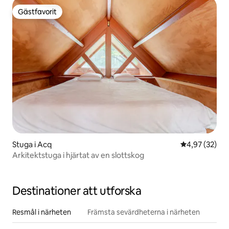
Gästfavorit
Gästfavorit
Stuga i Acq
4,97 av 5 i g
4,97 (32)
Arkitektstuga i hjärtat av en slottskog
Destinationer att utforska
Resmål i närheten
Främsta sevärdheterna i närheten