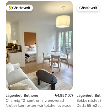
Gästfavorit
Gästfavorit
Populär gästfavorit
Gästfavorit
Lägenhet i Béthune
4,95 av 5 i genomsnittligt bet
4,95 (107)
Lägenhet i Béthu
Charmig T2 i centrum nyrenoverad
Bubbelnästet Boe
privat bastu
Njut av komforten i vår totalrenoverade
Detta 65 m2 stora