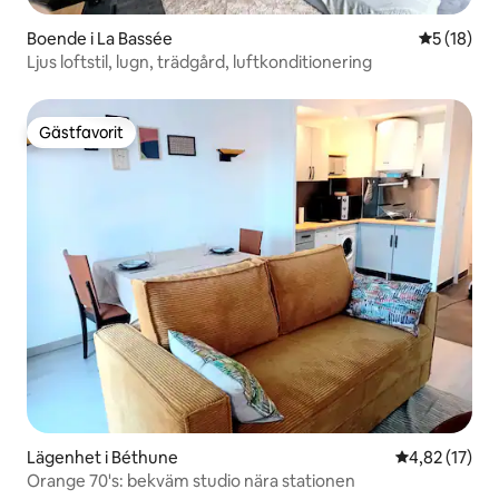
Boende i La Bassée
5 av 5 i g
5 (18)
Ljus loftstil, lugn, trädgård, luftkonditionering
Gästfavorit
Gästfavorit
Lägenhet i Béthune
4,82 av 5 i g
4,82 (17)
Orange 70's: bekväm studio nära stationen