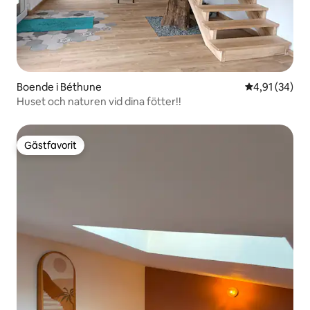
Boende i Béthune
4,91 av 5 i g
4,91 (34)
Huset och naturen vid dina fötter!!
Gästfavorit
Gästfavorit