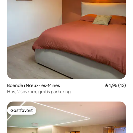
Boende i Nœux-les-Mines
4,95 av 5 i g
4,95 (43)
Hus, 2 sovrum, gratis parkering
Gästfavorit
Gästfavorit