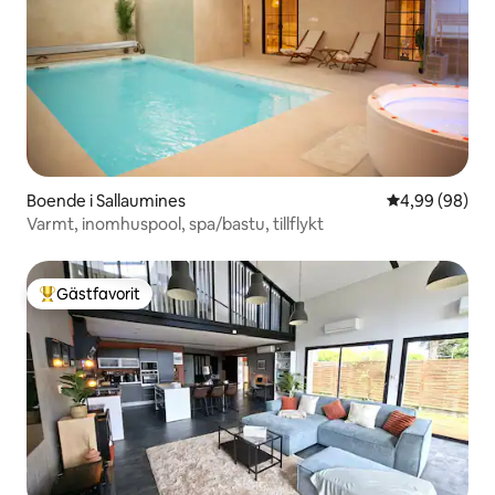
Boende i Sallaumines
4,99 av 5 i g
4,99 (98)
Varmt, inomhuspool, spa/bastu, tillflykt
Gästfavorit
Populär gästfavorit