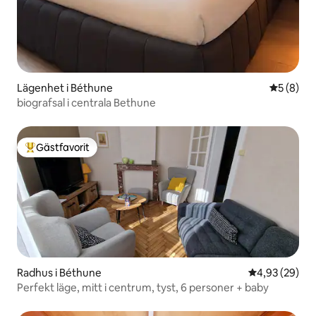
Lägenhet i Béthune
5 av 5 i 
5 (8)
biografsal i centrala Bethune
Gästfavorit
Populär gästfavorit
Radhus i Béthune
4,93 av 5 i g
4,93 (29)
Perfekt läge, mitt i centrum, tyst, 6 personer + baby