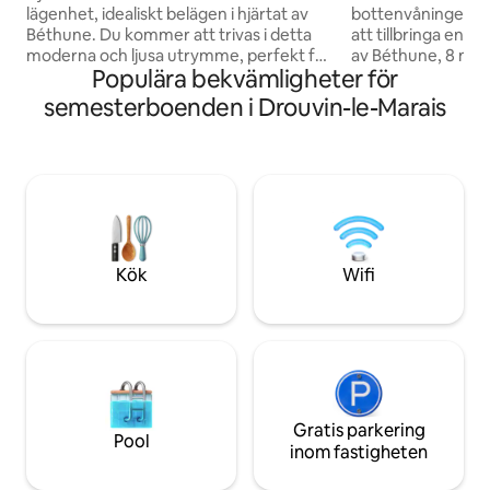
lägenhet, idealiskt belägen i hjärtat av
bottenvåningen gör
Béthune. Du kommer att trivas i detta
att tillbringa en ko
moderna och ljusa utrymme, perfekt för
av Béthune, 8 mi
Populära bekvämligheter för
familjer eller små grupper. Några steg
Grand Place. Du hittar: ⁃ ett
från Grand Place, Beffroy, restauranger,
vardagsrum: soffa
semesterboenden i Drouvin-le-Marais
barer och butiker. 10 minuters
utrustat pentry ⁃ e
promenad från järnvägsstationen. Vårt
avgift) - en exteriör ⁃ ett sovrum me
boende erbjuder en idealisk bas för att
160 cm säng ⁃ Ett
utforska den charmiga staden Béthune
en separat toalett 
och dess omgivningar. Dessutom finns
avkopplingsområde 
en privat parkering till ditt förfogande i
personer) och infr
bostaden.
personer). 
Kök
Wifi
Gratis parkering
Pool
inom fastigheten