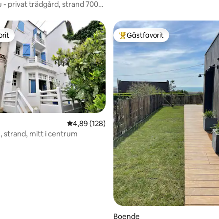
u - privat trädgård, strand 700
rt
rit
Gästfavorit
rit
Populär gästfavorit
ligt betyg, 320 omdömen
4,89 av 5 i genomsnittligt betyg, 128 omdöm
4,89 (128)
 strand, mitt i centrum
Boende