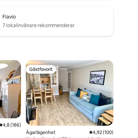
Flavio
7 lokalinvånare rekommenderar
Gästfavorit
Gästfavorit
en
4,8 av 5 i genomsnittligt betyg, 186 omdömen
4,8 (186)
Ägarlägenhet
4,92 av 5 i genomsnitt
4,92 (100)