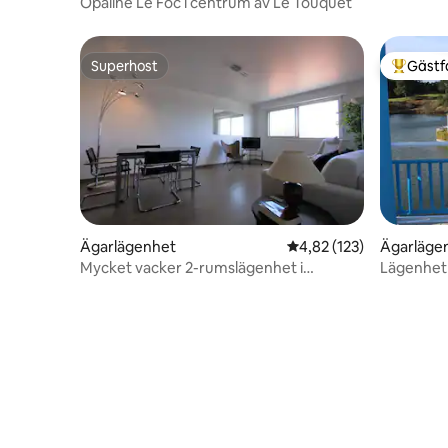
Opaline Le Foc i centrum av Le Touquet
Superhost
Gästf
Superhost
Populär 
Ägarlägenhet
4,82 av 5 i genomsnitt
4,82 (123)
Ägarläge
Mycket vacker 2-rumslägenhet i
Lägenhet
centrum nära havet 46 m² parkering
utsikt öve