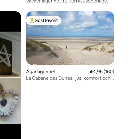
Vacker lägenhet T2, terrass söderläge,
wifi
Gästfavorit
Populär gästfavorit
Ägarlägenhet
4,96 av 5 i genomsnitt
4,96 (160)
en
La Cabane des Dunes: ljus, komfort och
strand 3☆