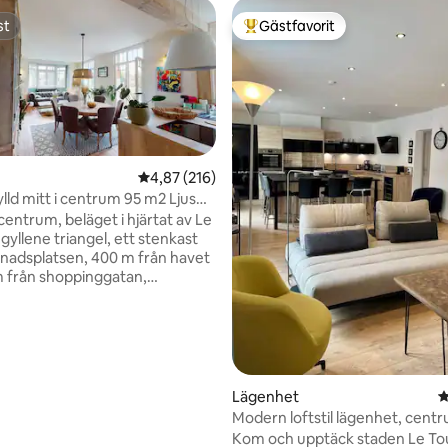
st
Gästfavorit
st
Populär gästfavorit
4,87 av 5 i genomsnittligt betyg, 216 omdöm
4,87 (216)
lld mitt i centrum 95 m2 Ljus
centrum, beläget i hjärtat av Le
ligt betyg, 209 omdömen
gyllene triangel, ett stenkast
nadsplatsen, 400 m från havet
 från shoppinggatan,
 lägenhet i villan "Le Nid" byggd
klassad som franskt kulturarv.
å 18 m2 med utsikt över Jardin
ycket ljust och rymligt
m, 3 vackra sovrum och en
tré. Njut av dess 95 m2. Kom
Lägenhet
4
ck eller återupptäck orten Le
Modern loftstil lägenhet, cent
stranden, golf, sandsegling,
strand (5p.)
Kom och upptäck staden Le Tou
promenader, tennis.