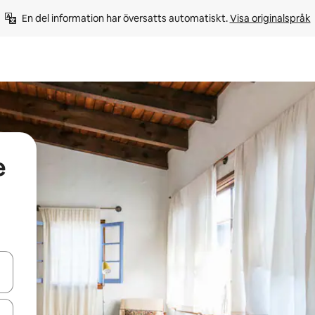
En del information har översatts automatiskt. 
Visa originalspråk
e
d upp- och nedåtpilarna eller utforska genom att trycka eller svepa.