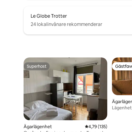
Le Globe Trotter
24 lokalinvånare rekommenderar
Superhost
Gästfavo
Superhost
Gästfavo
Ägarläge
Lägenhet 
Ägarlägenhet
4,79 av 5 i genomsnitt
4,79 (135)