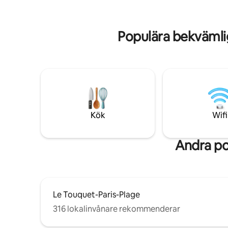
och promenad för att observera sälarna
(beroende på tidvattnet). 👶Barnvänligt:
hopfällbar spjälsäng + barnstol på plats
Populära bekvämli
Kök
Wifi
Andra po
Le Touquet-Paris-Plage
316 lokalinvånare rekommenderar