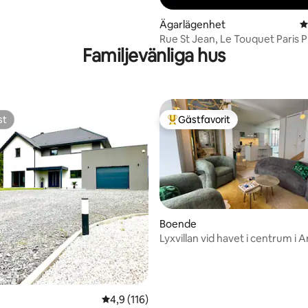
Ägarlägenhet
4
Rue St Jean, Le Touquet Paris 
Familjevänliga hus
st
Gästfavorit
st
Populär gästfavorit
Boende
Lyxvillan vid havet i centrum i 
stil
ligt betyg, 276 omdömen
4,9 av 5 i genomsnittligt betyg, 116 omdöm
4,9 (116)