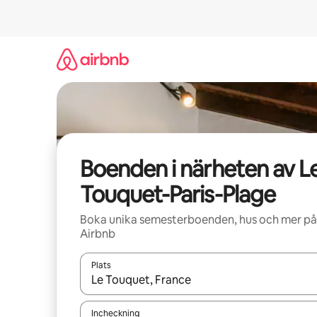
Hoppa
till
innehåll
Boenden i närheten av L
Touquet-Paris-Plage
Boka unika semesterboenden, hus och mer på
Airbnb
Plats
När resultaten är tillgängliga kan du navigera me
Incheckning