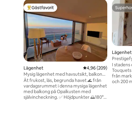
Gästfavorit
Superho
Populär gästfavorit
Superho
Lägenhet
Prestigefy
Terrass
I stadens 
Lägenhet
4,96 av 5 i genomsnitt
4,96 (209)
Touquets 
Mysig lägenhet med havsutsikt, balkong
från mark
och garage
Ät frukost, läs, begrunda havet 🌊 från
och 200 m
vardagsrummet i denna mysiga lägenhet
fantastisk
med balkong på Opalkusten med
1910 och 
självincheckning. ✅ Höjdpunkter 🌅180°
Terrass p
havsutsikt 🪟 Stort fönster och 6 m²
d'Ypres, m
balkong 🚗Privat garage (1 plats) 📶Wi-Fi
vardagsru
+ ansluten TV ✨Renoverad lägenhet på
bekväm en
54 m², mysig och ljus, med en raffinerad
och upptä
inredning. 🏖️Allt inom gångavstånd:
Touquet, 
strand, butiker, restauranger, kasino...
ridning, 