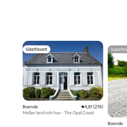
Gästfavorit
Superho
Gästfavorit
Superho
Boende
4,81 av 5 i genomsnitt
4,81 (276)
Mellan land och hav - The Opal Coast
Boende