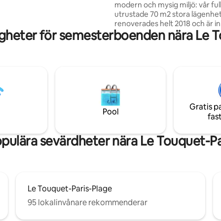
modern och mysig miljö: vår ful
utrustade 70 m2 stora lägenhe
renoverades helt 2018 och är 
gheter för semesterboenden nära Le T
omsorg. Den ligger på andra vå
har ett stort loftsliknande ljust
vardagsrum och 2 sovrum. De
upp till 5 personer (6 om barn),
för par och familjer. Mitt i hjärtat av Le
Touquet, 20 m från Rue Saint-
200 m från havet: restauranger
butiker, täckt marknad... är min
Gratis p
minuters promenad bort!
Pool
fas
pulära sevärdheter nära Le Touquet-Pa
Le Touquet-Paris-Plage
95 lokalinvånare rekommenderar