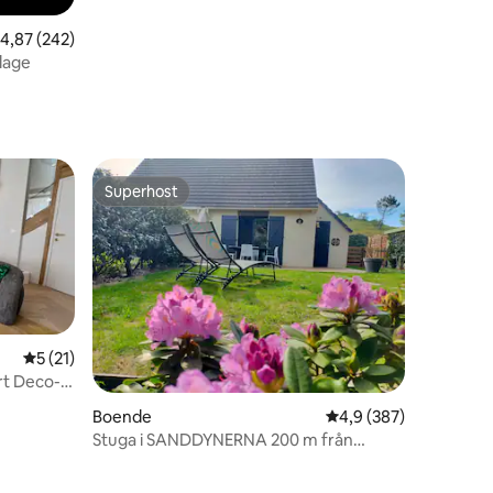
,87 av 5 i genomsnittligt betyg, 242 omdömen
4,87 (242)
Plage
Superhost
Superhost
5 av 5 i genomsnittligt betyg, 21 omdömen
5 (21)
Art Deco-
Boende
4,9 av 5 i genomsnitt
4,9 (387)
Stuga i SANDDYNERNA 200 m från
HAVET - WIFI/Cyklar
en