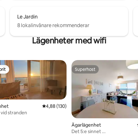
Le Jardin
8 lokalinvånare rekommenderar
Lägenheter med wifi
rit
Superhost
rit
Superhost
nhet
4,88 av 5 i genomsnittligt betyg, 130 omdöm
4,88 (130)
vid stranden
Ägarlägenhet
Det 5:e sinnet ...
ligt betyg, 135 omdömen