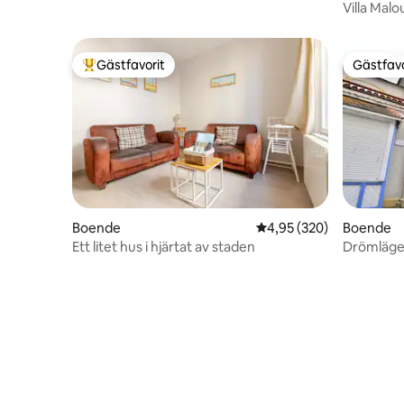
Villa Malo
meter bo
Gästfavorit
Gästfavo
Populär gästfavorit
Gästfavo
Boende
4,95 av 5 i genomsnitt
4,95 (320)
Boende
Ett litet hus i hjärtat av staden
Drömläge,