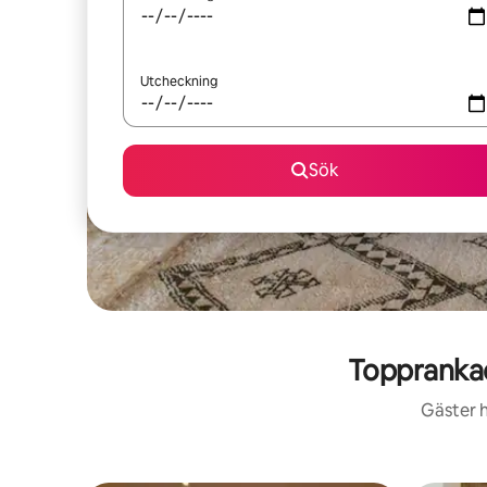
Utcheckning
Sök
Topprankad
Gäster h