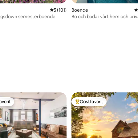
5 av 5 i genomsnittligt betyg, 101 omdöm
5 (101)
Boende
4
ingsdown semesterboende
Bo och bada i vårt hem och priv
inomhuspool.
ligt betyg, 507 omdömen
avorit
Gästfavorit
gästfavorit
Populär gästfavorit