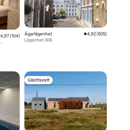
Ägarlägenhet
4,92 av 5 i genomsnitt
4,92 (505)
,97 av 5 i genomsnittligt betyg, 104 omdömen
4,97 (104)
en
Lägenhet 306
Gästfavorit
Gästfavorit