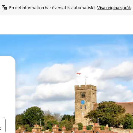
En del information har översatts automatiskt. 
Visa originalspråk
d upp- och nedåtpilarna eller utforska genom att trycka eller svepa.