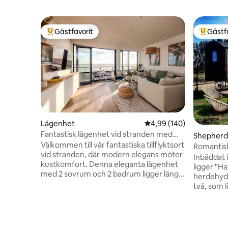
Gästfavorit
Gästf
Populär gästfavorit
Populär 
Lägenhet
4,99 av 5 i genomsnitt
4,99 (140)
Fantastisk lägenhet vid stranden med
Shepherd’
säker parkering
Välkommen till vår fantastiska tillflyktsort
Romantis
vid stranden, där modern elegans möter
2
Inbäddat 
kustkomfort. Denna eleganta lägenhet
ligger "Hazy Fi
med 2 sovrum och 2 badrum ligger längs
herdehydd
Ramsgates gyllene sand och erbjuder en
två, som l
lugn tillflykt med hisnande havsutsikt och
djurlivs
direkt tillgång till stranden. Njut av en
fält. Detta är verkligen ett ställe att
kopp kaffe vid soluppgången på den
koppla av
vackra terrassen eller en vacker måltid
atmosfäre