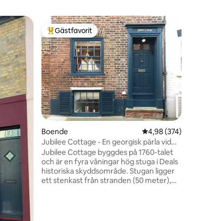
Lägenhe
Gästfavorit
Gästfav
Populär gästfavorit
Gästfav
Erbjudand
stranden
Rymlig, e
med högt 
fantastis
Frankrike
kök för 
restaura
äta ute e
värdar fö
golfare,
en
Boende
4,98 av 5 i genomsnitt
4,98 (374)
internati
precis ut
Jubilee Cottage - En georgisk pärla vid
till höge
havet.
Jubilee Cottage byggdes på 1760-talet
golfbanan 
och är en fyra våningar hög stuga i Deals
historiska skyddsområde. Stugan ligger
ett stenkast från stranden (50 meter),
och stunder från Deals High Street med
sina oberoende butiker, barer och
restauranger. Jubilee Cottage är inredd
för att skapa ett elegant, bekvämt och