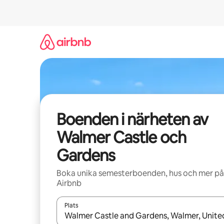
Hoppa
till
innehåll
Boenden i närheten av
Walmer Castle och
Gardens
Boka unika semesterboenden, hus och mer på
Airbnb
Plats
När resultaten är tillgängliga kan du navigera me