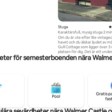
 välförtjänta pausen. Beläget
n medeltida staden Sandwich
usten Deal inom en 10
sa varje väg. Canterbury
inuter längre, det finns mycket
dan du är borta.
Stuga
4
Karaktärsfull, mysig stuga 2 mi
stranden
Om du är ute efter lite vintage
havet och du älskar ljudet av må
Gull Cottage som ligger över 3
platsen för dig. Det är ett unde
eter för semesterboenden nära Walme
ställe att komma bort från den 
stressen med stranden och må
som gör att det känns som en ri
semester varje gång. Det har 
karaktär och är lika bekvämt, p
sommaren eller vintern med a
den mogna trädgården eller my
koppla av i. Vägen består av
Gratis p
pastellfärgade hus med en verk
Pool
fas
av grannskapet.
lära sevärdheter nära Walmer Castle 