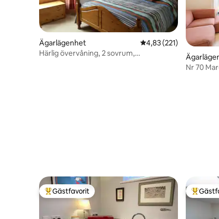
Ägarlägenhet
4,83 av 5 i genomsnitt
4,83 (221)
Härlig övervåning, 2 sovrum,
Ägarläge
vardagsrum, kök, dusch och toalett
Nr 70 Marg
Gamla st
Gästfavorit
Gästf
Populär gästfavorit
Populär 