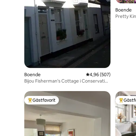
Boende
Pretty K
Boende
4,96 av 5 i genomsnitt
4,96 (507)
Bijou Fisherman's Cottage i Conservation
area
Gästfavorit
Gästf
Populär gästfavorit
Populär 