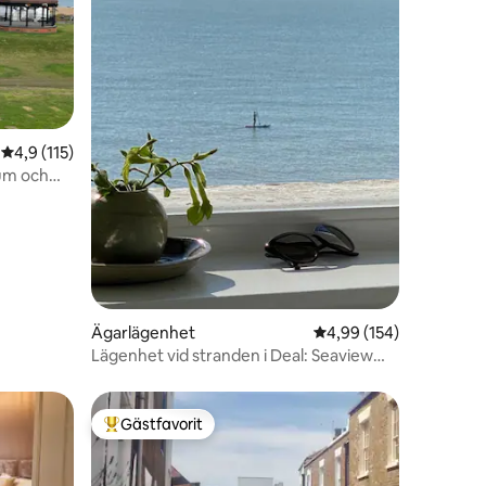
en
4,9 av 5 i genomsnittligt betyg, 115 omdömen
4,9 (115)
um och
Ägarlägenhet
4,99 av 5 i genomsnitt
4,99 (154)
Lägenhet vid stranden i Deal: Seaview
Haven
Gästfavorit
Populär gästfavorit