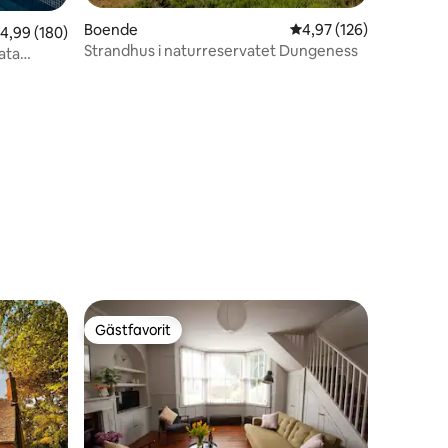
Boende
4,97 av 5 i genomsnitt
4,97 (126)
en
,99 av 5 i genomsnittligt betyg, 180 omdömen
4,99 (180)
Strandhus i naturreservatet Dungeness
ata
Gästfavorit
Gästfavorit