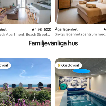
Ägarlägenhet
4
nhet
4,98 av 5 i genomsnittligt betyg, 602 omdöm
4,98 (602)
ligt betyg, 125 omdömen
Snygg lägenhet i centrum med
eck Apartment. Beach Street
sovplatser för 6
ier
Familjevänliga hus
avorit
Gästfavorit
gästfavorit
Populär gästfavorit