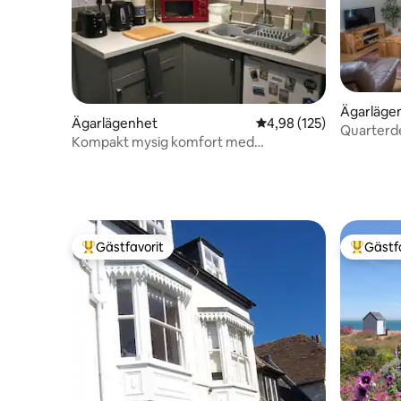
Ägarläge
Ägarlägenhet
4,98 av 5 i genomsnitt
4,98 (125)
Quarterd
Kompakt mysig komfort med
vid Deal P
innergårdsträdgård
Gästfavorit
Gästf
Populär gästfavorit
Populär 