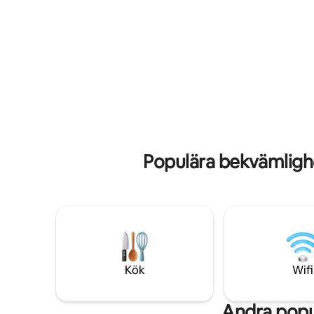
vid solnedgången – tillagad i det fullt
njuta av den
utrustade köket. För extra bekvämlighet
mellan de
har lägenheten en täckt privat
och havsk
parkeringsplats – din drömresort vid
minuters bilre
kusten väntar.
bara 20 m
att se me
Populära bekvämligh
Kök
Wifi
Andra popu