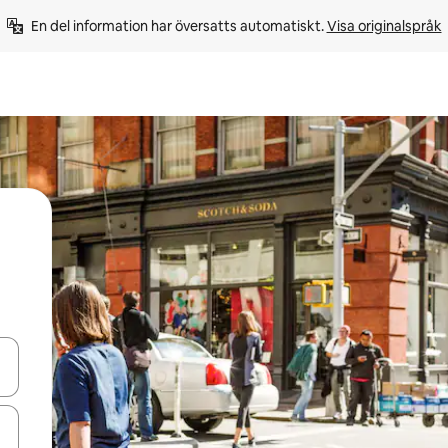
En del information har översatts automatiskt. 
Visa originalspråk
d upp- och nedåtpilarna eller utforska genom att trycka eller svepa.