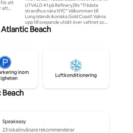
 för att
timme från NYC
UTVALD #1 på Refinery29s "11 bästa
 att
strandhus nära NYC" Välkommen till
Long Islands ikoniska Gold Coast! Vakna
vrå med
upp till svepande utsikt över vattnet och,
n och
 Atlantic Beach
om du har tur, få en glimt av vår lokala
havsörnfamilj som svävar över huvudet!
gare
Utforska närliggande pärlor som
träde”
Vanderbilt Mansion & Planetarium,
ing finns
Caumsett State Historic Park Preserve,
 ingen
Del Vino Vineyards och den livliga
.
Paramount Theatre. Promenera genom
Downtown Huntington eller Northport
arkering inom
Village för boutiqueshopping, bra
Luftkonditionering
tigheten
restauranger.
c Beach
Speakeasy
23 lokalinvånare rekommenderar