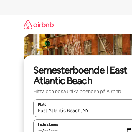
Hoppa
till
innehåll
Semesterboende i East
Atlantic Beach
Hitta och boka unika boenden på Airbnb
Plats
När resultaten är tillgängliga kan du navigera me
Incheckning