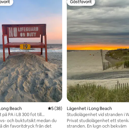
avorit
Gästfavorit
gästfavorit
Gästfavorit
tligt betyg, 58 omdömen
 Long Beach
5 av 5 i genomsnittligt betyg, 38 omdöm
5 (38)
Lägenhet i Long Beach
 på PA i LB 300 fot till
Studiolägenhet vid stranden i 
d
avs- och buktutsikt medan du
Privat studiolägenhet ett stenk
å din favoritdryck från det
stranden. En lugn och bekväm