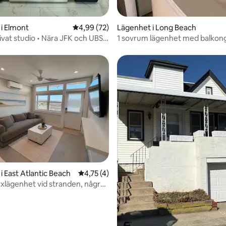
tligt betyg, 41 omdömen
i Elmont
4,99 av 5 i genomsnittligt betyg, 72 omdöm
4,99 (72)
Lägenhet i Long Beach
ivat studio • Nära JFK och UBS
1 sovrum lägenhet med balkon
från stranden
i East Atlantic Beach
4,75 av 5 i genomsnittligt betyg, 4 omdöm
4,75 (4)
xlägenhet vid stranden, några
 sanden
ttligt betyg, 6 omdömen