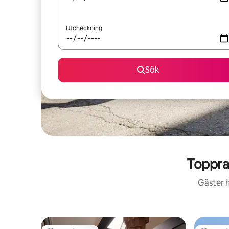
Utcheckning
Sök
Toppra
Gäster h