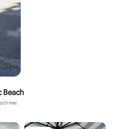
c Beach
 och mer.
Boende i