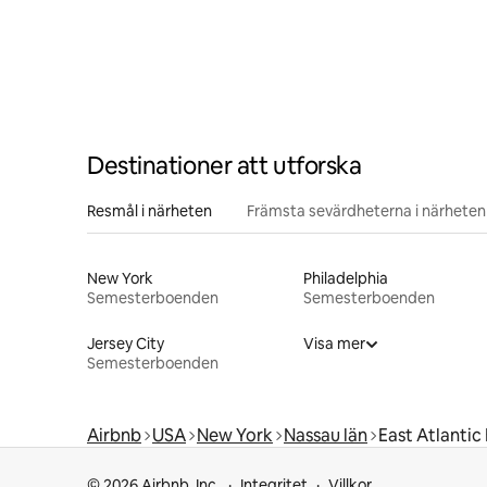
Destinationer att utforska
Resmål i närheten
Främsta sevärdheterna i närheten
New York
Philadelphia
Semesterboenden
Semesterboenden
Jersey City
Visa mer
Semesterboenden
Airbnb
USA
New York
Nassau län
East Atlantic
© 2026 Airbnb, Inc.
Integritet
Villkor