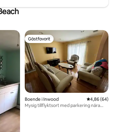
 Beach
Gästfavorit
Gästfavorit
Boende i Inwood
4,86 av 5 i genomsnit
4,86 (64)
Mysig tillflyktsort med parkering nära
JFK och NYC