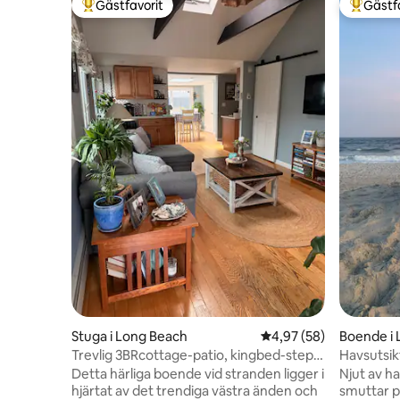
Gästfavorit
Gästf
Populär gästfavorit
Populär 
Stuga i Long Beach
4,97 av 5 i genomsnit
4,97 (58)
Boende i
Trevlig 3BRcottage-patio, kingbed-steps
Havsutsikt
till stranden
pudersan
Detta härliga boende vid stranden ligger i
Njut av h
hjärtat av det trendiga västra änden och
smuttar p