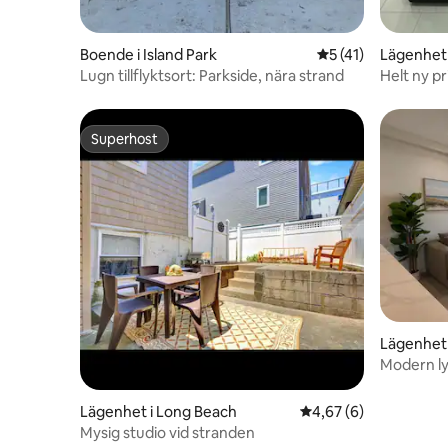
Boende i Island Park
5 av 5 i genomsnit
5 (41)
Lägenhet 
Lugn tillflyktsort: Parkside, nära strand
Helt ny pr
Arena
Superhost
Superhost
Lägenhet 
Modern ly
steg från
Lägenhet i Long Beach
4,67 av 5 i genomsni
4,67 (6)
Mysig studio vid stranden