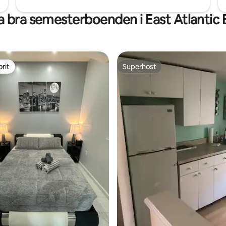
 bra semesterboenden i East Atlantic
rit
Superhost
rit
Superhost