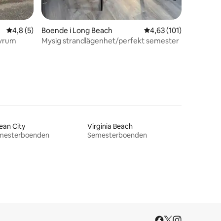
4,8 av 5 i genomsnittligt betyg, 5 omdömen
4,8 (5)
Boende i Long Beach
4,63 av 5 i genomsnitt
4,63 (101)
ovrum
Mysig strandlägenhet/perfekt semester
ean City
Virginia Beach
mesterboenden
Semesterboenden