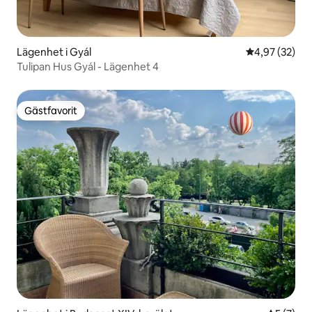
Lägenhet i Gyál
4,97 av 5 i g
4,97 (32)
Tulipan Hus Gyál - Lägenhet 4
Gästfavorit
Gästfavorit