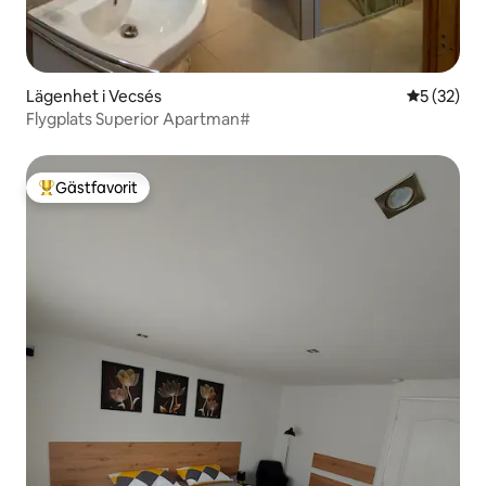
Lägenhet i Vecsés
5 av 5 i g
5 (32)
Flygplats Superior Apartman#
Gästfavorit
Populär gästfavorit