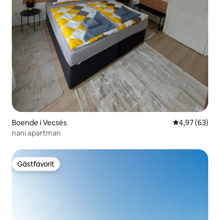
Boende i Vecsés
4,97 av 5 i g
4,97 (63)
nani apartman
Gästfavorit
Gästfavorit