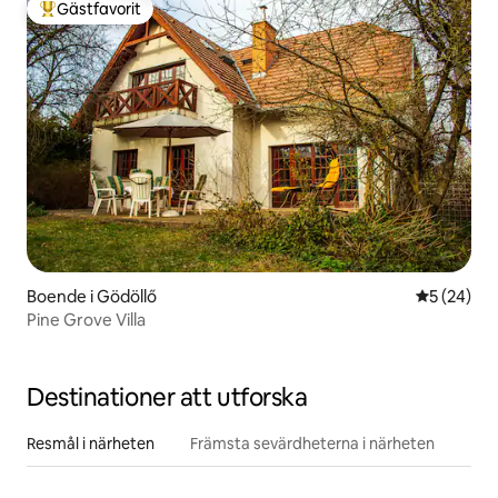
Gästfavorit
Populär gästfavorit
Boende i Gödöllő
5 av 5 i g
5 (24)
Pine Grove Villa
Destinationer att utforska
Resmål i närheten
Främsta sevärdheterna i närheten