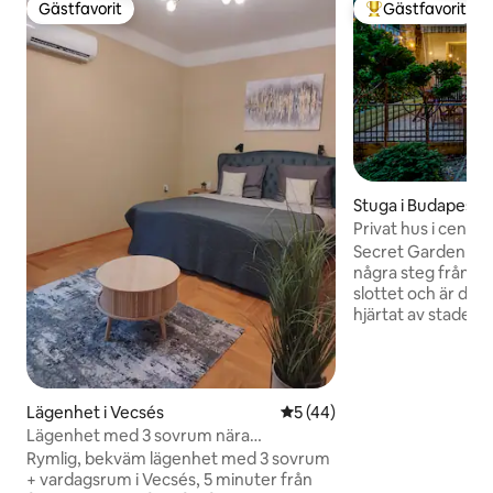
Gästfavorit
Gästfavorit
Gästfavorit
Populär gästfavor
Stuga i Budapests 
trikt
Privat hus i cent
luftkonditionering
Secret Garden Bud
några steg från de
slottet och är din fr
hjärtat av staden. Vakna till fågelsång,
smutta vin under g
somna omgiven av 
charm. 2 minuters promenad till
restauranger och 
Lägenhet i Vecsés
5 av 5 i genomsnittligt be
5 (44)
promenad till Buda
Lägenhet med 3 sovrum nära
bil till St. Stephen
flygplatsen/gratis
Rymlig, bekväm lägenhet med 3 sovrum
bilresa till det u
parkering/luftkonditionering/självincheckning
+ vardagsrum i Vecsés, 5 minuter från
Upptäck Budapest 