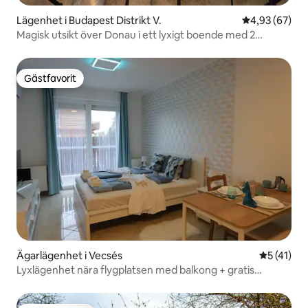
Lägenhet i Budapest Distrikt V.
4,93 av 5 i g
4,93 (67)
Magisk utsikt över Donau i ett lyxigt boende med 2
sovrum
Gästfavorit
Gästfavorit
Ägarlägenhet i Vecsés
5 av 5 i g
5 (41)
Lyxlägenhet nära flygplatsen med balkong + gratis
parkering