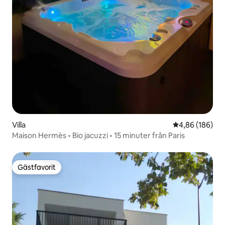
Villa
4,86 av 5 i ge
4,86 (186)
Maison Hermès • Bio jacuzzi • 15 minuter från Paris
Gästfavorit
Gästfavorit