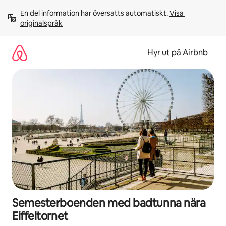
Hoppa
En del information har översatts automatiskt. 
Visa 
till
originalspråk
innehåll
Hyr ut på Airbnb
Semesterboenden med badtunna nära
Eiffeltornet