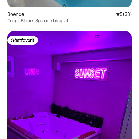
Boende
5 av 5 i g
5 (38)
TropicBloom Spa och biograf
Gästfavorit
Gästfavorit