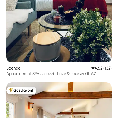
Boende
4,92 av 5 i ge
4,92 (132)
Appartement SPA Jacuzzi - Love & Luxe av GI-AZ
Gästfavorit
Populär gästfavorit