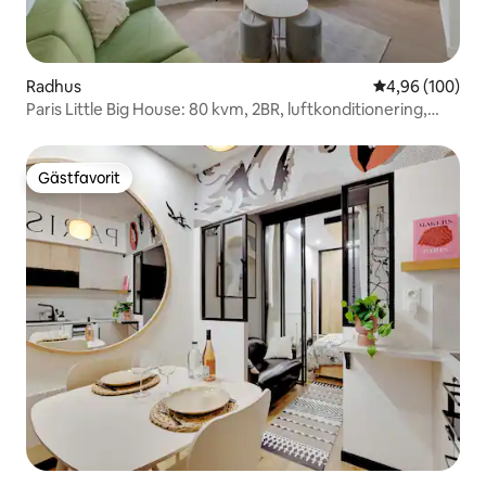
Radhus
4,96 av 5 i ge
4,96 (100)
Paris Little Big House: 80 kvm, 2BR, luftkonditionering,
jacuzzi
Gästfavorit
Gästfavorit