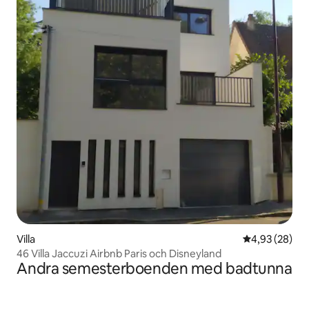
Villa
4,93 av 5 i g
4,93 (28)
46 Villa Jaccuzi Airbnb Paris och Disneyland
Andra semesterboenden med badtunna