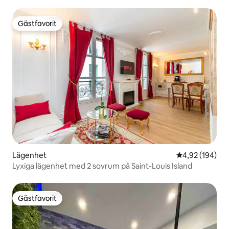
Gästfavorit
Gästfavorit
Lägenhet
4,92 av 5 i ge
4,92 (194)
Lyxiga lägenhet med 2 sovrum på Saint-Louis Island
Gästfavorit
Gästfavorit