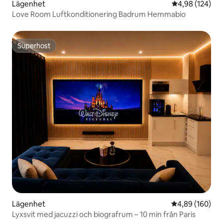
Lägenhet
4,98 av 5 i ge
4,98 (124)
Love Room Luftkonditionering Badrum Hemmabio
Superhost
Superhost
Lägenhet
4,89 av 5 i ge
4,89 (160)
Lyxsvit med jacuzzi och biografrum – 10 min från Paris