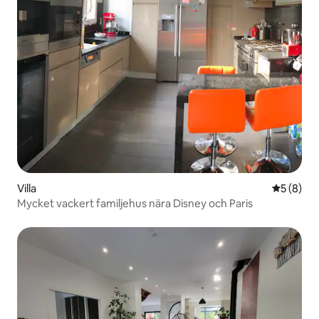
Villa
5 av 5 i 
5 (8)
Mycket vackert familjehus nära Disney och Paris