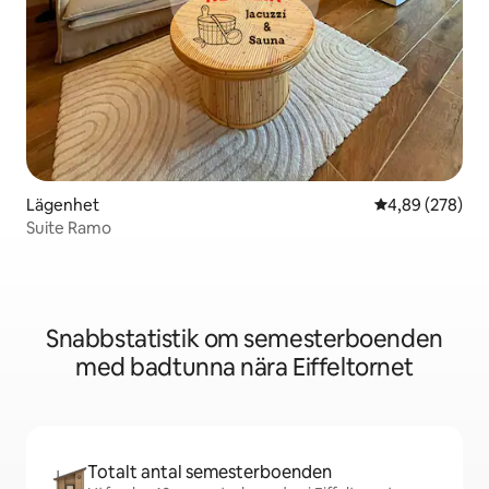
Lägenhet
4,89 av 5 i ge
4,89 (278)
Suite Ramo
Snabbstatistik om semesterboenden
med badtunna nära Eiffeltornet
Totalt antal semesterboenden