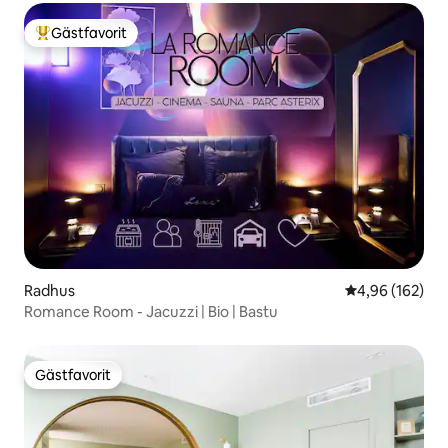
Gästfavorit
Populär gästfavorit
Radhus
4,96 av 5 i ge
4,96 (162)
Romance Room - Jacuzzi | Bio | Bastu
Gästfavorit
Gästfavorit