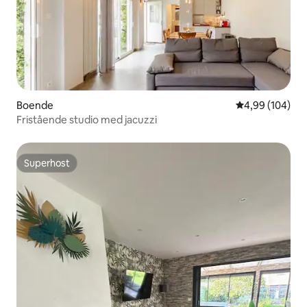
Boende
4,99 av 5 i ge
4,99 (104)
Fristående studio med jacuzzi
Superhost
Superhost