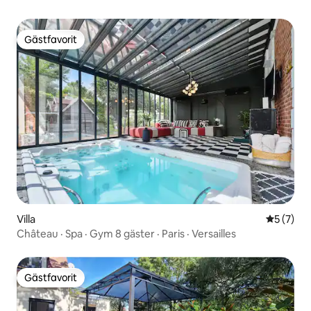
Gästfavorit
Gästfavorit
Villa
5 av 5 i 
5 (7)
Château · Spa · Gym 8 gäster · Paris · Versailles
Gästfavorit
Gästfavorit