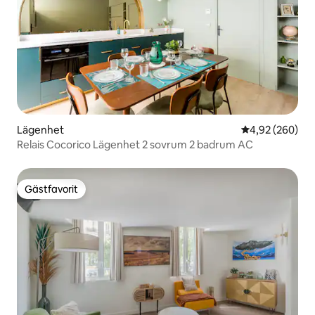
Lägenhet
4,92 av 5 i ge
4,92 (260)
Relais Cocorico Lägenhet 2 sovrum 2 badrum AC
Gästfavorit
Gästfavorit