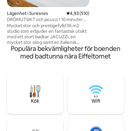
badrockar och någ
nödvändigheter. Nära parisisk
kollektivtrafik är 
Lägenhet i Suresnes
4,93 av 5 i genomsnittligt bet
4,93 (510)
den perfekta plats
DRÖMUTSIKT och jacuzzi ! 10 minuter
från centrala PARIS!
Mycket stor och prestigefylld 55 m2
studio som erbjuder en fantastisk utsikt
med ett stort badkar JACUZZI, en
mycket stor säng samt en italiensk
Populära bekvämligheter för boenden
dusch. Beläget i ett lugnt och säkert
område 10 minuter från den berömda
med badtunna nära Eiffeltornet
Avenue des Champs Elysées (centrum
av Paris). Jag erbjuder för 95 euro ett
valfritt "ROMANTIKPAKET" för att
ÖVERRASKA din älskade. Det levereras
med rosenblad, ljus placerade på en
hjärtform på sängen (en Happy
Birthday-skylt kan läggas till) och för 175
€ levereras det med en bra flaska
Kök
Wifi
champagne och jordgubbar! 🌹🥂🍓