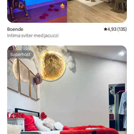
Boende
4,93 av 5 i ge
4,93 (135)
Intima sviter med jacuzzi
Superhost
Superhost