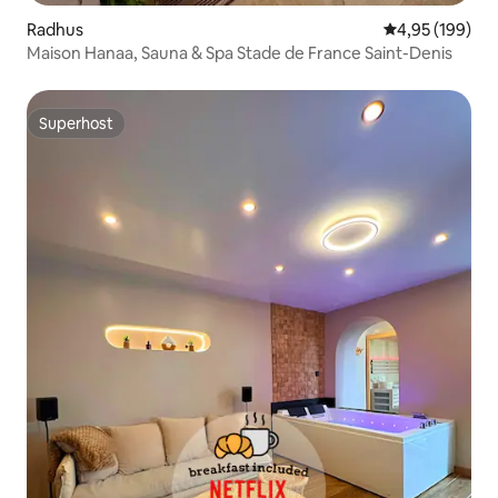
Radhus
4,95 av 5 i ge
4,95 (199)
Maison Hanaa, Sauna & Spa Stade de France Saint-Denis
Superhost
Superhost