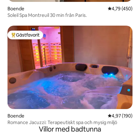
Boende
4,79 av 5 i ge
4,79 (450)
Soleil Spa Montreuil 30 min från Paris.
Gästfavorit
Populär gästfavorit
Boende
4,97 av 5 i ge
4,97 (190)
Romance Jacuzzi: Terapeutiskt spa och mysig miljö
Villor med badtunna