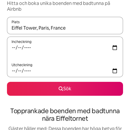
Hitta och boka unika boenden med badtunna på
Airbnb
Plats
När resultaten är tillgängliga kan du navigera med upp- och ned
Incheckning
Utcheckning
Sök
Topprankade boenden med badtunna
nära Eiffeltornet
Gäster håller med: Dessa boenden har höga betyg för